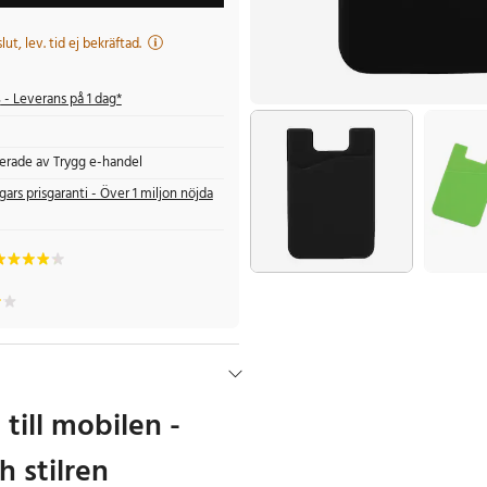
 slut, lev. tid ej bekräftad.
s
- Leverans på 1 dag*
fierade av Trygg e-handel
gars prisgaranti - Över 1 miljon nöjda
 till mobilen -
 stilren