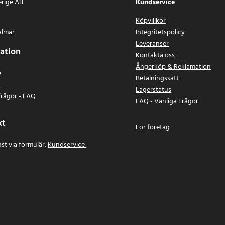
erige AB
Kundservice
Köpvillkor
almar
Integritetspolicy
Leveranser
ation
Kontakta oss
Ångerköp & Reklamation
e
Betalningssätt
n
Lagerstatus
frågor - FAQ
FAQ - Vanliga Frågor
kt
För företag
st via formulär:
Kundservice