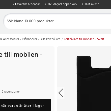
⭐ Leverans 1-2 dagar
⭐ 365 dagars öppet köp
⭐
Frakt 49kr *
& Accessoarer
Plånböcker
Alla korthållare
Korthållare till mobilen - Svart
e till mobilen -
2 recensioner
när varan är åter i lager