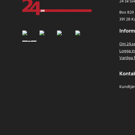
24 se Sv
Box 829
391 28 K
Inform
Om 24.s
Logga i
Vanliga 
Konta
Kundtjän