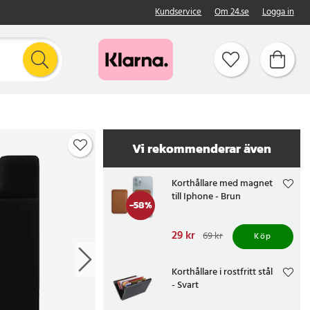
Kundservice
Om 24.se
Logga in
Vi rekommenderar även
Korthållare med magnet
till Iphone - Brun
-
58
%
Nuvarande pris
29 kr
:
69 kr
Köp
29 kr
Tidigare pris
:
69 kr
Korthållare i rostfritt stål
- Svart