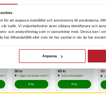
ckså
cookies
e för att anpassa innehållet och annonserna till användarna, tillh
vår trafik. Vi vidarebefordrar även sådana identifierare och anna
nnons- och analysföretag som vi samarbetar med. Dessa kan i sin
har tillhandahållit eller som de har samlat in när du har använt 
Korthållare med
Batteri till Nokia
Skä
Anpassa
RFID-skydd -
5140 / 6020 / 7260
20x
Rostfritt stål
- Li-Ion 820mAh
/
ersättning för BL-5B
Pris
99 kr
:
99 kr
Pris
89 kr
:
89 kr
Nuv
49 
49 
inom 1-2 vardagar
I lager, levereras inom 1-2 vardagar
Sista exemplaret
J
149
Köp
Köp