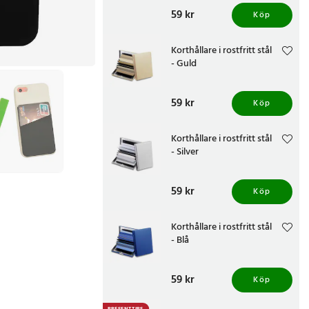
Pris
59 kr
:
59 kr
Köp
Korthållare i rostfritt stål
- Guld
Pris
59 kr
:
59 kr
Köp
Korthållare i rostfritt stål
- Silver
Pris
59 kr
:
59 kr
Köp
Korthållare i rostfritt stål
- Blå
Pris
59 kr
:
59 kr
Köp