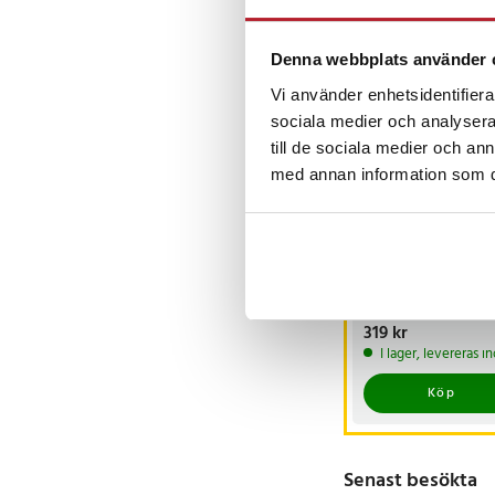
Andra köpte o
Denna webbplats använder 
Vi använder enhetsidentifierar
sociala medier och analysera 
till de sociala medier och a
med annan information som du 
Batteri till
Motorola Walkie
Talkie XPR7350 /
XPR3000 / PR3500 
Pris
319 kr
:
319 kr
XPR3300 / DP4000
I lager, levereras 
2200mAh
Köp
Senast besökta