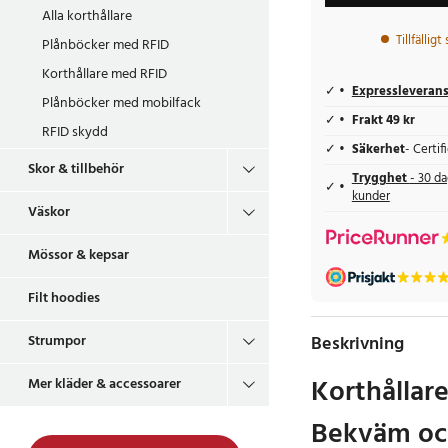
Alla korthållare
Tillfälligt
Plånböcker med RFID
Korthållare med RFID
Expressleveran
Plånböcker med mobilfack
Frakt 49 kr
RFID skydd
Säkerhet
- Certi
Skor & tillbehör
Trygghet
- 30 da
kunder
Väskor
Mössor & kepsar
Filt hoodies
Beskrivning
Strumpor
Korthållare
Mer kläder & accessoarer
Bekväm och