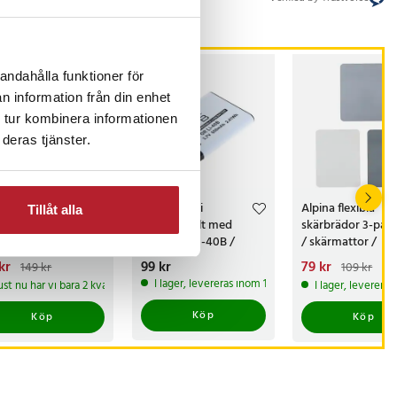
andahålla funktioner för
n information från din enhet
 tur kombinera informationen
deras tjänster.
-
67
%
rbrädor 3st -
OTB-batteri
Alpina flexibla
Tillåt alla
28x0,16cm
kompatibelt med
skärbrädor 3-pac
Olympus LI-40B /
/ skärmattor /
Nikon EN-EL10 / Fuji
plastskärbrädor /
arande pris
kr
:
Pris
99 kr
:
99 kr
Nuvarande pris
79 kr
:
149 kr
109 kr
NP-45 Li-Ion
skärunderlägg
kr
Tidigare pris
:
79 kr
Tidigare pris
I lager, levereras inom 1-2 vardagar
ust nu har vi bara 2 kvar av denna produkt
I lager, leverera
 kr
109 kr
Köp
Köp
Köp