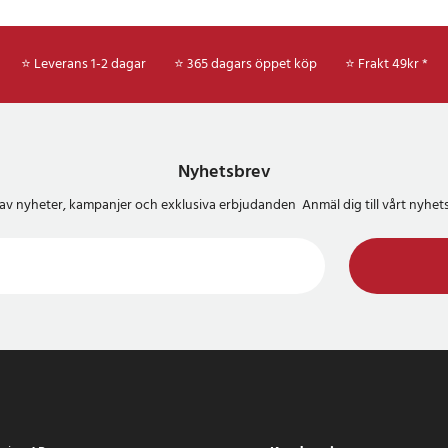
⭐ Leverans 1-2 dagar
⭐ 365 dagars öppet köp
⭐
Frakt 49kr *
Nyhetsbrev
del av nyheter, kampanjer och exklusiva erbjudanden Anmäl dig till vårt nyh