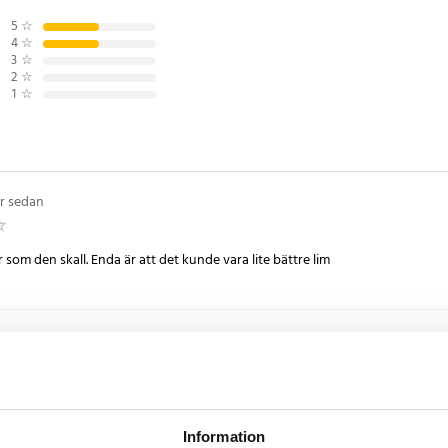
5
☆
n till en smidig plånbok med
4
☆
aktiska korthållare, perfekt för
3
☆
aren.
2
☆
1
☆
ring
e
år sedan
a
2
 som den skall. Enda är att det kunde vara lite bättre lim
•
2 år sedan
Information