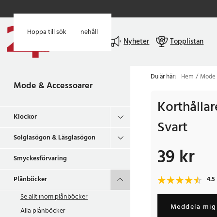
Hoppa till huvudinnehåll
Hoppa till sök
Meny
Nyheter
Topplistan
Du är här:
Hem
Mode 
Mode & Accessoarer
Korthållar
Klockor
Svart
Solglasögon & Läsglasögon
39 kr
Pris
:
39 kr
Smyckesförvaring
Plånböcker
4.5
Se allt inom
plånböcker
Meddela mig 
Alla plånböcker