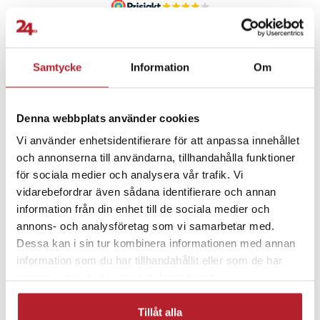
- Färg: Svart
Artikelnummer
:
123677
Fortsätt att fynda
Samtycke
Information
Om
Hem & Trädgård
Rea 30-49 Kronor
Plånböcker
Mode & Accessoarer
Denna webbplats använder cookies
Vi använder enhetsidentifierare för att anpassa innehållet
och annonserna till användarna, tillhandahålla funktioner
Alla korthållare
Korthållare med RFID
för sociala medier och analysera vår trafik. Vi
vidarebefordrar även sådana identifierare och annan
Rea Hem & Fritid
information från din enhet till de sociala medier och
annons- och analysföretag som vi samarbetar med.
Dessa kan i sin tur kombinera informationen med annan
information som du har tillhandahållit eller som de har
samlat in när du har använt deras tjänster.
Tillåt alla