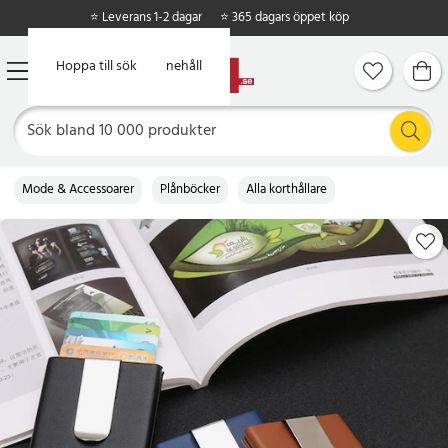
⭐ Leverans 1-2 dagar
⭐ 365 dagars öppet köp
Hoppa till huvudinnehåll
Hoppa till sök
Mode & Accessoarer
Plånböcker
Alla korthållare