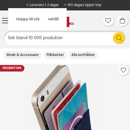
⭐ Leverans 1-2 dagar
⭐ 365 dagars öppet köp
Hoppa till huvudinnehåll
Hoppa till sök
Mode & Accessoarer
Plånböcker
Alla korthållare
PRESENTTIPS