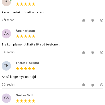
Å
- Material: Lycra
- Montering: Självhäftande med 3M-tejp
Passar perfekt för ett antal kort
- Kapacitet: Upp till 4 kort, kontanter eller små tillbehör
2 år sedan
Artikelnummer
:
69483
Åke Karlsson
ÅK
Bra komplement till att sätta på telefonen.
5 år sedan
Theres Hedlund
TH
Än så länge mycket nöjd
5 år sedan
Gustav Skill
GS