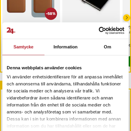
-
58
%
Korthållare med magnet
Korthållare - Svart
Jo
till Iphone - Brun
Mag
Nuvarande pris
29 kr
:
Pris
59 kr
:
59 kr
Pri
199
69 kr
Samtycke
Information
Om
29 kr
Tidigare pris
:
69 kr
I lager, levereras inom 1-2 vardagar
I lager, levereras inom 1-2 vardagar
Köp
Köp
Denna webbplats använder cookies
Vi använder enhetsidentifierare för att anpassa innehållet
Andra köpte också
och annonserna till användarna, tillhandahålla funktioner
för sociala medier och analysera vår trafik. Vi
vidarebefordrar även sådana identifierare och annan
information från din enhet till de sociala medier och
annons- och analysföretag som vi samarbetar med.
Dessa kan i sin tur kombinera informationen med annan
information som du har tillhandahållit eller som de har