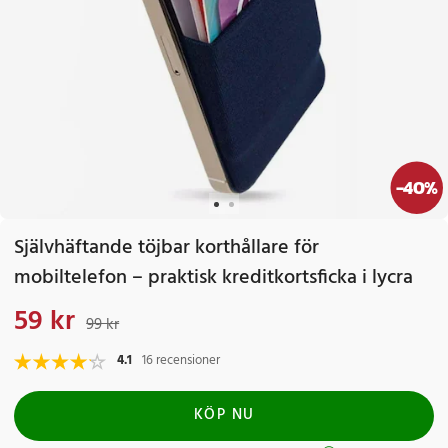
-
40
%
Självhäftande töjbar korthållare för
mobiltelefon – praktisk kreditkortsficka i lycra
59 kr
Nuvarande pris
:
59 kr
Tidigare pris
:
99 kr
99 kr
4.1
16 recensioner
KÖP NU