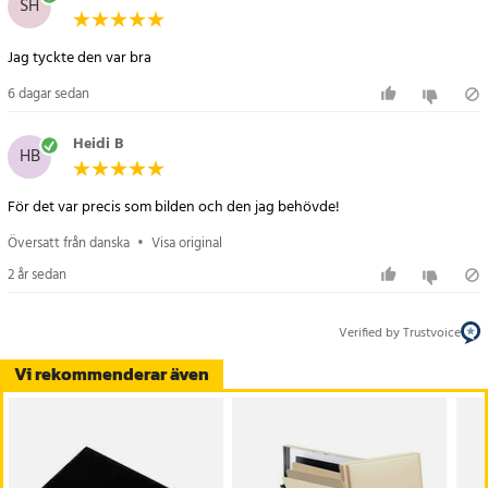
SH
Artikelnummer
:
107647
Jag tyckte den var bra
6 dagar sedan
Heidi B
HB
För det var precis som bilden och den jag behövde!
Översatt från danska
•
Visa original
2 år sedan
Verified by Trustvoice
Vi rekommenderar även