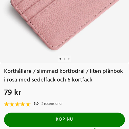
Korthållare / slimmad kortfodral / liten plånbok
i rosa med sedelfack och 6 kortfack
79 kr
Pris
:
79 kr
5.0
2 recensioner
KÖP NU