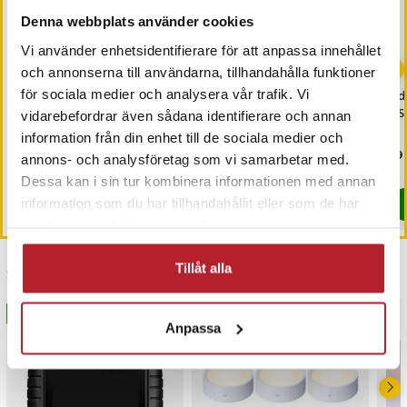
Denna webbplats använder cookies
Vi använder enhetsidentifierare för att anpassa innehållet
och annonserna till användarna, tillhandahålla funktioner
för sociala medier och analysera vår trafik. Vi
Osram Ugnslampa
2,5" Extern kabinett till
Ada
Halogen G9 40W
SATA hårddisk - USB 3.0
US
vidarebefordrar även sådana identifierare och annan
information från din enhet till de sociala medier och
Pris
129 kr
:
129 kr
Pris
129 kr
:
129 kr
Pri
69 
annons- och analysföretag som vi samarbetar med.
Just nu har vi bara 2 kvar av denna produkt
I lager, levereras inom 1-2 vardagar
Dessa kan i sin tur kombinera informationen med annan
information som du har tillhandahållit eller som de har
Köp
Köp
samlat in när du har använt deras tjänster.
Tillåt alla
Senast besökta
BÄSTSÄLJARE
BÄSTSÄLJARE
Anpassa