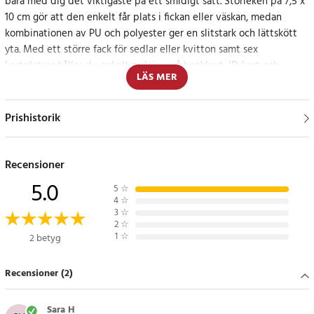
bära med dig det viktigaste på ett smidigt sätt. Storleken på 7,5 x
10 cm gör att den enkelt får plats i fickan eller väskan, medan
kombinationen av PU och polyester ger en slitstark och lättskött
yta. Med ett större fack för sedlar eller kvitton samt sex
kortplatser håller du enkelt ordning på bankkort, ID-kort och
LÄS MER
visitkort.
Smart och stilren förvaring i vardagen
Prishistorik
Tack vare den kompakta utformningen tar korthållaren minimalt
med plats i fickan eller väskan. De sex kortplatserna håller korten
Recensioner
organiserade och lättillgängliga, samtidigt som den stilrena
5.0
5
☆
designen gör korthållaren till en praktisk accessoar för vardagsbruk.
4
☆
3
☆
2
☆
Specifikationer
1
☆
2 betyg
- Färg: Rosa
- Material: PU och polyester
Recensioner (2)
- Mått: 7,5 x 10 cm
- Förvaring: 1 fack och 6 kortplatser
Sara H