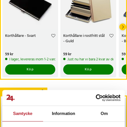
Korthållare - Svart
Korthållare i rostfritt stål
Kor
- Guld
- B
Pris
59 kr
:
59 kr
Pris
59 kr
:
59 kr
Pri
59 
I lager, levereras inom 1-2 vardagar
Just nu har vi bara 2 kvar av denna pr
Köp
Köp
Andra köpte också
Samtycke
Information
Om