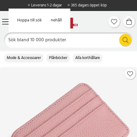
⭐ Leverans 1-2 dagar
⭐ 365 dagars öppet köp
Hoppa till huvudinnehåll
Hoppa till sök
Mode & Accessoarer
Plånböcker
Alla korthållare