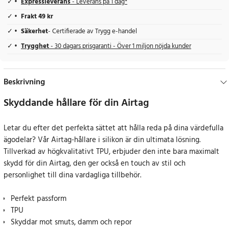
Expressleverans
- Leverans på 1 dag*
Frakt 49 kr
Säkerhet
- Certifierade av Trygg e-handel
Trygghet
- 30 dagars prisgaranti - Över 1 miljon nöjda kunder
Beskrivning
Skyddande hållare för din Airtag
Letar du efter det perfekta sättet att hålla reda på dina värdefulla
ägodelar? Vår Airtag-hållare i silikon är din ultimata lösning.
Tillverkad av högkvalitativt TPU, erbjuder den inte bara maximalt
skydd för din Airtag, den ger också en touch av stil och
personlighet till dina vardagliga tillbehör.
Perfekt passform
TPU
Skyddar mot smuts, damm och repor