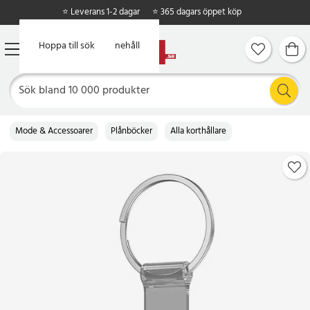
⭐ Leverans 1-2 dagar
⭐ 365 dagars öppet köp
Hoppa till huvudinnehåll
Hoppa till sök
Mode & Accessoarer
Plånböcker
Alla korthållare