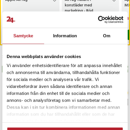
konstläder med
MX
nyckelring - Röd
Nuvarande pris
319 kr
:
Pris
59 kr
:
59 kr
Nu
949
449 kr
319 kr
Tidigare pris
:
449 kr
949
I lager, levereras inom 1-2 vardagar
I lager, levereras inom 1-2 vardagar
Köp
Köp
Samtycke
Information
Om
Senast besökta
Denna webbplats använder cookies
Vi använder enhetsidentifierare för att anpassa innehållet
BÄSTSÄLJARE
BÄSTSÄLJARE
BÄS
och annonserna till användarna, tillhandahålla funktioner
för sociala medier och analysera vår trafik. Vi
vidarebefordrar även sådana identifierare och annan
information från din enhet till de sociala medier och
annons- och analysföretag som vi samarbetar med.
Dessa kan i sin tur kombinera informationen med annan
information som du har tillhandahållit eller som de har
samlat in när du har använt deras tjänster.