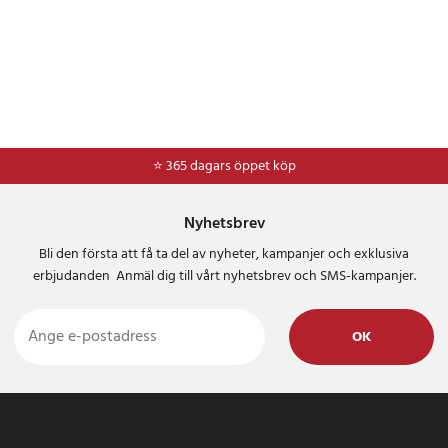
⭐ 365 dagars öppet köp
⭐
Frakt 49kr *
Nyhetsbrev
Bli den första att få ta del av nyheter, kampanjer och exklusiva
erbjudanden Anmäl dig till vårt nyhetsbrev och SMS-kampanjer.
OK