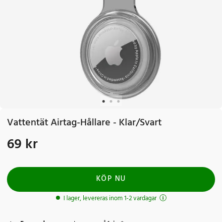
Vattentät Airtag-Hållare - Klar/Svart
69 kr
Pris
:
69 kr
KÖP NU
I lager, levereras inom 1-2 vardagar