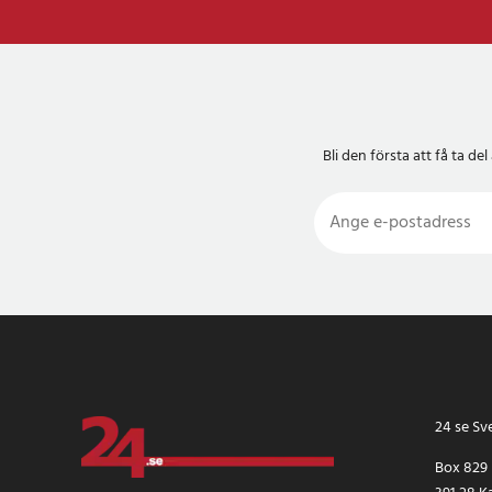
Bli den första att få ta 
24 se Sv
Box 829