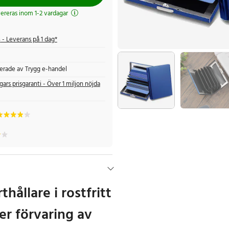
evereras inom 1-2 vardagar
s
- Leverans på 1 dag*
fierade av Trygg e-handel
gars prisgaranti - Över 1 miljon nöjda
thållare i rostfritt
ker förvaring av