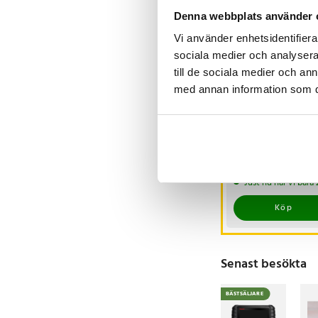
Denna webbplats använder 
Vi använder enhetsidentifierar
sociala medier och analysera 
till de sociala medier och a
med annan information som du 
Paris Royale Royal
Black EDP 100ml /
Herrparfym Eau de
Parfum / Fruktigt
Pris
99 kr
:
99 kr
kryddig EDP för mä
Just nu har vi bara
Köp
Senast besökta
BÄSTSÄLJARE