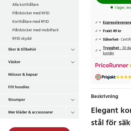
Alla korthållare
I lager, l
Plånböcker med RFID
Korthållare med RFID
Expressleveran
Plånböcker med mobilfack
Frakt 49 kr
RFID skydd
Säkerhet
- Certi
Trygghet
- 30 da
Skor & tillbehör
kunder
Väskor
Mössor & kepsar
Filt hoodies
Beskrivning
Strumpor
Elegant kor
Mer kläder & accessoarer
stål för sä