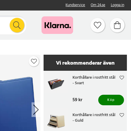
Kundservice
Om 24.se
Logga in
Vi rekommenderar även
Korthållare i rostfritt stål
- Svart
Pris
59 kr
:
59 kr
Köp
Korthållare i rostfritt stål
- Guld