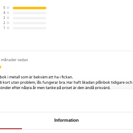
5
☆
gör att korthållaren enkelt får
4
☆
digt som den robusta
3
☆
2
☆
t dina kort alltid ligger säkert och
1
☆
tål
 månader sedan
 cm
nbok i metall som är bekväm att ha i fickan.
 ID-kort och visitkort
s 6 kort utan problem, lås fungerar bra. Har haft likadan plånbok tidigare 
sönder efter några år men tanke på priset är den ändå prisvärd.
0
Information
ckså