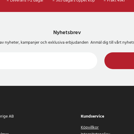
⭐ Leverans 1-2 dagar
⭐ 365 dagars öppet köp
⭐
Frakt 49kr *
Nyhetsbrev
del av nyheter, kampanjer och exklusiva erbjudanden Anmäl dig till vårt nyh
erige AB
Kundservice
Köpvillkor