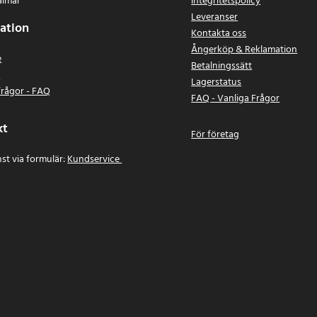
almar
Integritetspolicy
Leveranser
ation
Kontakta oss
Ångerköp & Reklamation
e
Betalningssätt
n
Lagerstatus
frågor - FAQ
FAQ - Vanliga Frågor
kt
För företag
st via formulär:
Kundservice