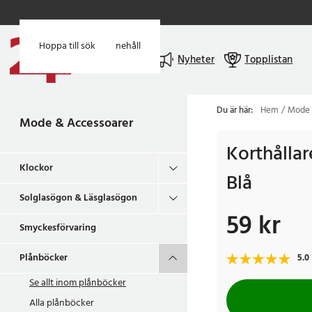
Hoppa till huvudinnehåll
Hoppa till sök
Meny
Nyheter
Topplistan
Du är här:
Hem
Mode 
Mode & Accessoarer
Korthållare
Klockor
Blå
Solglasögon & Läsglasögon
59 kr
Pris
:
59 kr
Smyckesförvaring
Plånböcker
5.0
Se allt inom
plånböcker
Alla plånböcker