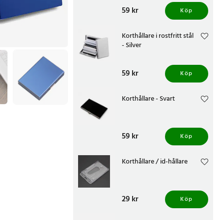
Pris
59 kr
:
59 kr
Köp
Korthållare i rostfritt stål
- Silver
Pris
59 kr
:
59 kr
Köp
Korthållare - Svart
Pris
59 kr
:
59 kr
Köp
Korthållare / id-hållare
Pris
29 kr
:
29 kr
Köp