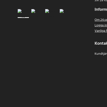
391 28 K
Inform
Om 24.s
Logga i
Vanliga 
Konta
Kundtjän