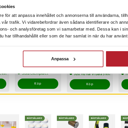
cookies
e för att anpassa innehållet och annonserna till användarna, tillh
vår trafik. Vi vidarebefordrar även sådana identifierare och anna
nnons- och analysföretag som vi samarbetar med. Dessa kan i sin
-
47
%
har tillhandahållit eller som de har samlat in när du har använt 
Korthållare
Härdat privacy
Blå
kreditfodral RFID-
skärmskydd till
ret
Anpassa
skydd Aluminium Pop-
Samsung Galaxy A26
ext
up - Silver
5G med Anti-Spy filter
Pris
139 kr
:
139 kr
Nuvarande pris
69 kr
:
Nuv
199
129 kr
n
69 kr
Tidigare pris
:
199 
 2 kvar av denna produkt
Sista exemplaret
Just nu har vi bara 3 kvar av denna
I
129 kr
299
Köp
Köp
BÄSTSÄLJARE
BÄSTSÄLJARE
BÄSTSÄLJARE
BÄS