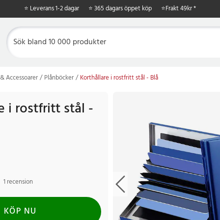
⭐ Leverans 1-2 dagar
⭐ 365 dagars öppet köp
⭐
Frakt 49kr *
& Accessoarer
Plånböcker
Korthållare i rostfritt stål - Blå
 i rostfritt stål -
1 recension
KÖP NU