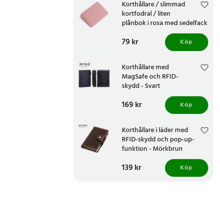
Korthållare / slimmad
kortfodral / liten
plånbok i rosa med sedelfack
och 6 kortfack
Pris
79 kr
:
79 kr
Köp
Korthållare med
MagSafe och RFID-
skydd - Svart
Pris
169 kr
:
169 kr
Köp
Korthållare i läder med
RFID-skydd och pop-up-
funktion - Mörkbrun
Pris
139 kr
:
139 kr
Köp