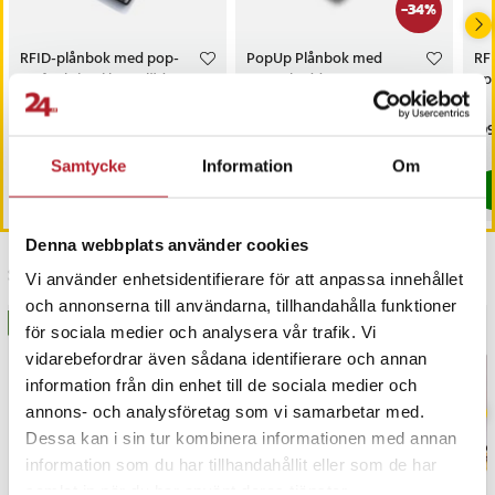
-
34
%
RFID-plånbok med pop-
PopUp Plånbok med
RF
up funktion i konstläder
RFID-skydd Svart
up 
– mörkbrun
Pris
209 kr
:
209 kr
Nuvarande pris
99 kr
:
Pri
199
149 kr
99 kr
Tidigare pris
:
149 kr
I lager, levereras inom 1-2 vardagar
I lager, levereras inom 1-2 vardagar
Samtycke
Information
Om
Köp
Köp
Denna webbplats använder cookies
Senast besökta
Vi använder enhetsidentifierare för att anpassa innehållet
och annonserna till användarna, tillhandahålla funktioner
BÄSTSÄLJARE
BÄSTSÄLJARE
för sociala medier och analysera vår trafik. Vi
vidarebefordrar även sådana identifierare och annan
information från din enhet till de sociala medier och
annons- och analysföretag som vi samarbetar med.
Dessa kan i sin tur kombinera informationen med annan
information som du har tillhandahållit eller som de har
samlat in när du har använt deras tjänster.