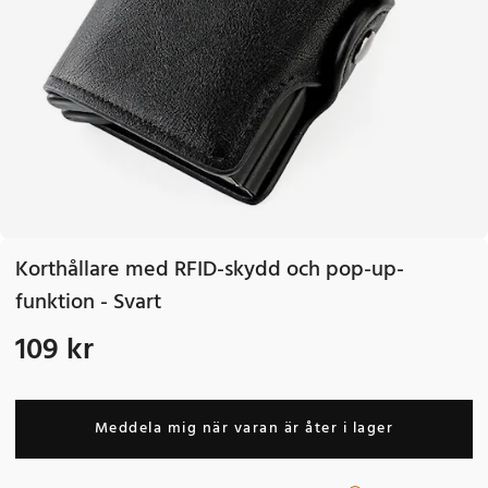
Korthållare med RFID-skydd och pop-up-
funktion - Svart
109 kr
Pris
:
109 kr
Meddela mig när varan är åter i lager