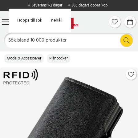
⭐ Leverans 1-2 dagar
⭐ 365 dagars öppet köp
Hoppa till huvudinnehåll
Hoppa till sök
Mode & Accessoarer
Plånböcker