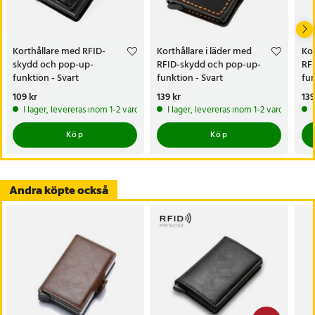
- Funktioner: RFID-skydd, stöldskydd, utökad förvaringskapacitet
- Kompatibilitet: ID-kort, körkort och bankkort
- Egenskaper: Bekvämt grepp, flera kortfack, praktisk design
Korthållare med RFID-
Korthållare i läder med
Kor
skydd och pop-up-
RFID-skydd och pop-up-
RF
Artikelnummer
:
127851
funktion - Svart
funktion - Svart
fun
Pris
109 kr
:
109 kr
Pris
139 kr
:
139 kr
Pri
139
I lager, levereras inom 1-2 vardagar
I lager, levereras inom 1-2 vardagar
Köp
Köp
Andra köpte också