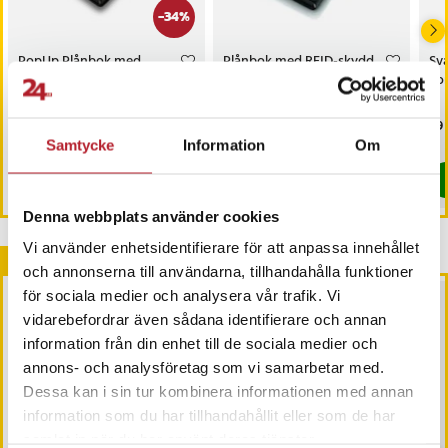
-
34
%
PopUp Plånbok med
Plånbok med RFID-skydd
Sva
RFID-skydd Svart
- svart konstläder
kon
Nuvarande pris
99 kr
:
Pris
109 kr
:
109 kr
Pri
69 
149 kr
99 kr
Tidigare pris
:
149 kr
I lager, levereras inom 1-2 vardagar
Samtycke
Information
Om
I lager, levereras inom 1-2 vardagar
Köp
Köp
Denna webbplats använder cookies
Vi använder enhetsidentifierare för att anpassa innehållet
Andra köpte också
och annonserna till användarna, tillhandahålla funktioner
för sociala medier och analysera vår trafik. Vi
BÄSTSÄLJARE
vidarebefordrar även sådana identifierare och annan
information från din enhet till de sociala medier och
annons- och analysföretag som vi samarbetar med.
Dessa kan i sin tur kombinera informationen med annan
information som du har tillhandahållit eller som de har
samlat in när du har använt deras tjänster.
-
40
%