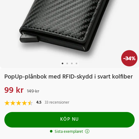
-
34
%
PopUp-plånbok med RFID-skydd i svart kolfiber
99 kr
Nuvarande pris
:
99 kr
Tidigare pris
:
149 kr
149 kr
4.5
33 recensioner
KÖP NU
Sista exemplaret