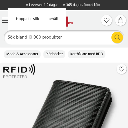
⭐ Leverans 1-2 dagar
⭐ 365 dagars öppet köp
Hoppa till huvudinnehåll
Hoppa till sök
Mode & Accessoarer
Plånböcker
Korthållare med RFID