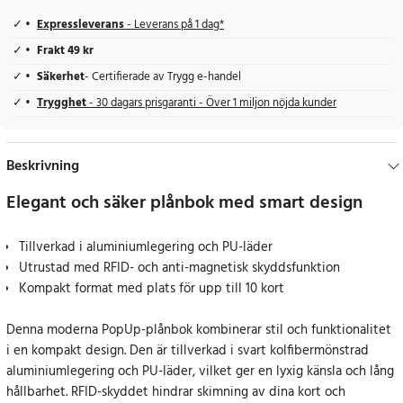
Expressleverans
- Leverans på 1 dag*
Frakt 49 kr
Säkerhet
- Certifierade av Trygg e-handel
Trygghet
- 30 dagars prisgaranti - Över 1 miljon nöjda kunder
Beskrivning
Elegant och säker plånbok med smart design
Tillverkad i aluminiumlegering och PU-läder
Utrustad med RFID- och anti-magnetisk skyddsfunktion
Kompakt format med plats för upp till 10 kort
Denna moderna PopUp-plånbok kombinerar stil och funktionalitet
i en kompakt design. Den är tillverkad i svart kolfibermönstrad
aluminiumlegering och PU-läder, vilket ger en lyxig känsla och lång
hållbarhet. RFID-skyddet hindrar skimning av dina kort och