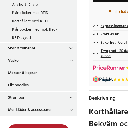
Alla korthållare
Tillfälligt
Plånböcker med RFID
Korthållare med RFID
Expressleveran
Plånböcker med mobilfack
Frakt 49 kr
RFID skydd
Säkerhet
- Certi
Skor & tillbehör
Trygghet
- 30 da
kunder
Väskor
Mössor & kepsar
Filt hoodies
Beskrivning
Strumpor
Korthållare
Mer kläder & accessoarer
Bekväm och