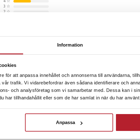
4
☆
3
☆
n till en smidig plånbok med
2
☆
aktiska korthållare, perfekt för
1
☆
aren.
Information
år sedan
ring
e
cookies
a
 som den skall. Enda är att det kunde vara lite bättre lim
e för att anpassa innehållet och annonserna till användarna, tillh
2
vår trafik. Vi vidarebefordrar även sådana identifierare och anna
nnons- och analysföretag som vi samarbetar med. Dessa kan i sin
•
2 år sedan
har tillhandahållit eller som de har samlat in när du har använt 
Anpassa