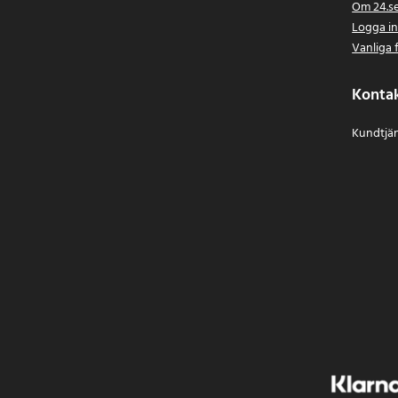
Om 24.s
Logga i
Vanliga 
Konta
Kundtjän