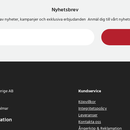
Nyhetsbrev
del av nyheter, kampanjer och exklusiva erbjudanden Anmäl dig till vårt nyh
erige AB
Kundservice
Köpvillkor
almar
Integritetspolicy
Leveranser
ation
Kontakta oss
Ångerköp & Reklamation