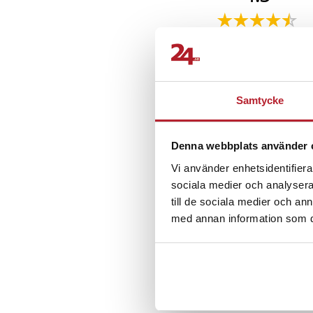
Förvandla din telefo
denna eleganta och pr
Baserat på 2 betyg
den moderna använd
Recensioner (2)
Specifikation
- Färg: Svart
Samtycke
Max R
•
2 
- Funktion: Kortförva
MR
- Fäste: Självhäftand
Denna webbplats använder 
- Design: Elastisk fick
Bra. Fungerar
Vi använder enhetsidentifierar
Artikelnummer
:
10913
sociala medier och analysera 
till de sociala medier och a
Rebecca M
RM
med annan information som du 