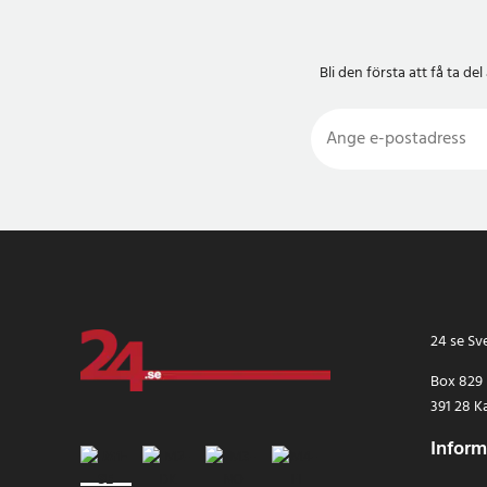
Bli den första att få ta 
24 se Sv
Box 829
391 28 K
Inform