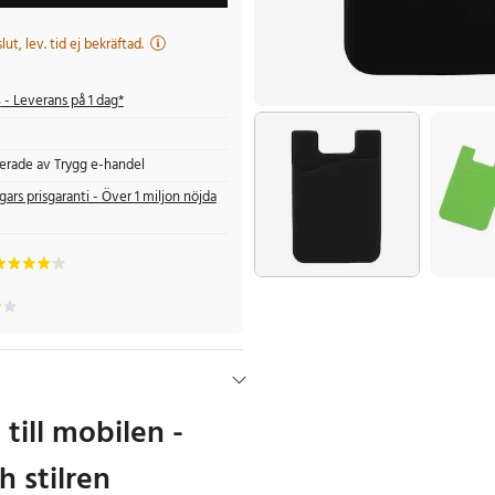
 slut, lev. tid ej bekräftad.
s
- Leverans på 1 dag*
fierade av Trygg e-handel
gars prisgaranti - Över 1 miljon nöjda
 till mobilen -
 stilren