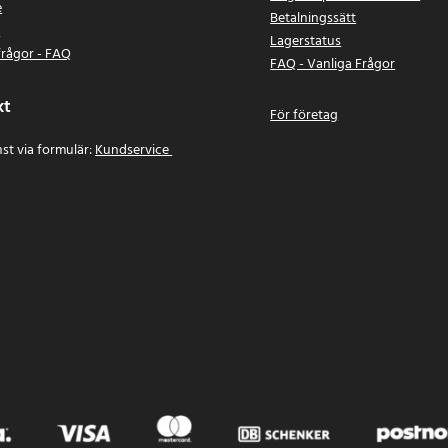
e
Betalningssätt
n
Lagerstatus
frågor - FAQ
FAQ - Vanliga Frågor
kt
För företag
st via formulär:
Kundservice