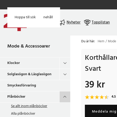
Hoppa till huvudinnehåll
Hoppa till sök
Meny
Nyheter
Topplistan
Du är här:
Hem
Mode 
Mode & Accessoarer
Korthållar
Klockor
Svart
Solglasögon & Läsglasögon
39 kr
Pris
:
39 kr
Smyckesförvaring
Plånböcker
4.5
Se allt inom
plånböcker
Meddela mig 
Alla plånböcker