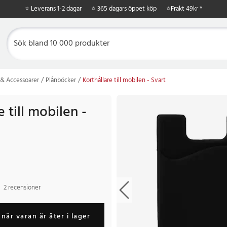
⭐ Leverans 1-2 dagar
⭐ 365 dagars öppet köp
⭐
Frakt 49kr *
& Accessoarer
Plånböcker
Korthållare till mobilen - Svart
e till mobilen -
2 recensioner
när varan är åter i lager