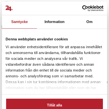
Simon
S
Använt den i några dagar nu och funkar bra än så länge.
Samtycke
Information
Om
2 år sedan
Denna webbplats använder cookies
Yuliia M
Vi använder enhetsidentifierare för att anpassa innehållet
YM
och annonserna till användarna, tillhandahålla funktioner
för sociala medier och analysera vår trafik. Vi
5 dagar sedan
vidarebefordrar även sådana identifierare och annan
information från din enhet till de sociala medier och
Visa fler recensioner
annons- och analysföretag som vi samarbetar med.
Dessa kan i sin tur kombinera informationen med annan
Verified by Trustvoice
information som du har tillhandahållit eller som de har
samlat in när du har använt deras tjänster.
PRISGARANTI
Tillåt alla