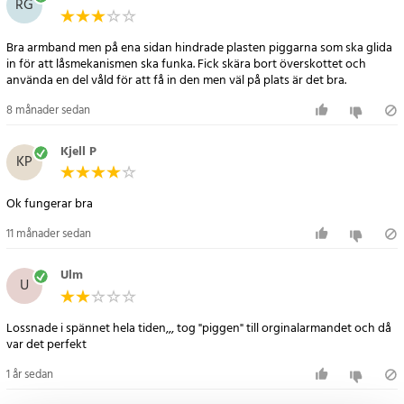
RG
Xiaomi Band 9
Xiaomi Band 9 NFC
Bra armband men på ena sidan hindrade plasten piggarna som ska glida
Xiaomi Band 8
in för att låsmekanismen ska funka. Fick skära bort överskottet och
Xiaomi Band 8 NFC
använda en del våld för att få in den men väl på plats är det bra.
Artikelnummer
:
113488
8 månader sedan
Kjell P
KP
Ok fungerar bra
11 månader sedan
Ulm
U
Lossnade i spännet hela tiden,,, tog "piggen" till orginalarmandet och då
var det perfekt
1 år sedan