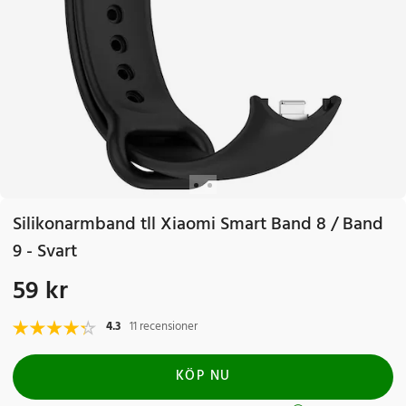
Silikonarmband tll Xiaomi Smart Band 8 / Band
9 - Svart
59 kr
Pris
:
59 kr
4.3
11 recensioner
KÖP NU