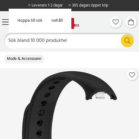
⭐ Leverans 1-2 dagar
⭐ 365 dagars öppet köp
Hoppa till huvudinnehåll
Hoppa till sök
Mode & Accessoarer