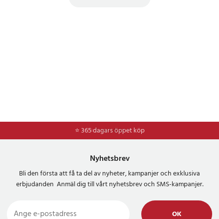
⭐ 365 dagars öppet köp
⭐
Frakt 49kr *
Nyhetsbrev
Bli den första att få ta del av nyheter, kampanjer och exklusiva
erbjudanden Anmäl dig till vårt nyhetsbrev och SMS-kampanjer.
OK