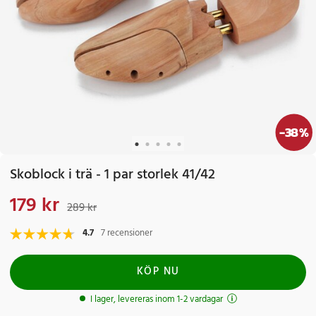
-
38
%
Skoblock i trä - 1 par storlek 41/42
179 kr
Nuvarande pris
:
179 kr
Tidigare pris
:
289 kr
289 kr
4.7
7 recensioner
KÖP NU
I lager, levereras inom 1-2 vardagar