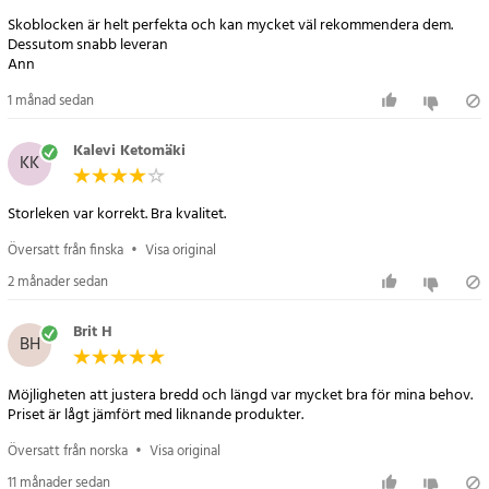
- Design: Hög krökning, fast och icke-deformerbar
Skoblocken är helt perfekta och kan mycket väl rekommendera dem.
- Trähårdhet: Hög
Dessutom snabb leveran
- Justerbar bredd: Fram och bak
Ann
Artikelnummer
:
107772
1 månad sedan
Kalevi Ketomäki
KK
Storleken var korrekt. Bra kvalitet.
Översatt från finska
•
Visa original
2 månader sedan
Brit H
BH
Möjligheten att justera bredd och längd var mycket bra för mina behov.
Priset är lågt jämfört med liknande produkter.
Översatt från norska
•
Visa original
11 månader sedan