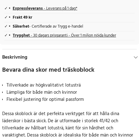
Expressleverans
- Leverans på 1 dag*
Frakt 49 kr
Säkerhet
- Certifierade av Trygg e-handel
Trygghet
- 30 dagars prisgaranti - Över 1 miljon nöjda kunder
Beskrivning
Bevara dina skor med träskoblock
Tillverkade av högkvalitativt lotusträ
Lämpliga för både män och kvinnor
Flexibel justering för optimal passform
Dessa skoblock är det perfekta verktyget för att hålla dina
läderskor i bästa skick. De är utformade i storlek 41/42 och
tillverkade av hållbart lotusträ, känt för sin hårdhet och
varaktighet. Dessa skoblock är idealiska för både män och kvinnor