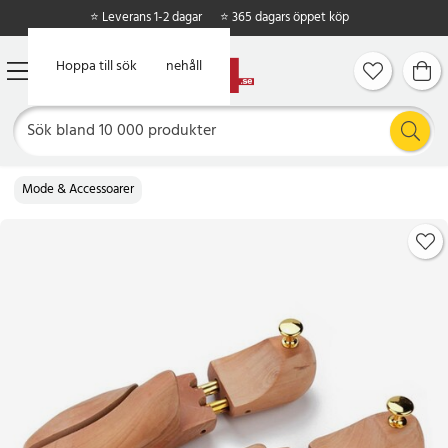
⭐ Leverans 1-2 dagar
⭐ 365 dagars öppet köp
Hoppa till huvudinnehåll
Hoppa till sök
Mode & Accessoarer