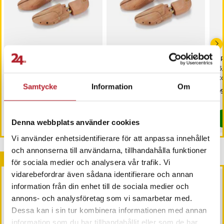
Skoblock i trä - 39/40
Skoblock i trä - 37/38
2-P
45/
sko
läd
Samtycke
Information
Om
Pris
279 kr
:
279 kr
Pris
279 kr
:
279 kr
Pri
199
I lager, levereras inom 1-2 vardagar
Just nu har vi bara 3 kvar av denna pr
Köp
Köp
Denna webbplats använder cookies
Vi använder enhetsidentifierare för att anpassa innehållet
och annonserna till användarna, tillhandahålla funktioner
Andra köpte också
för sociala medier och analysera vår trafik. Vi
vidarebefordrar även sådana identifierare och annan
information från din enhet till de sociala medier och
annons- och analysföretag som vi samarbetar med.
Dessa kan i sin tur kombinera informationen med annan
information som du har tillhandahållit eller som de har