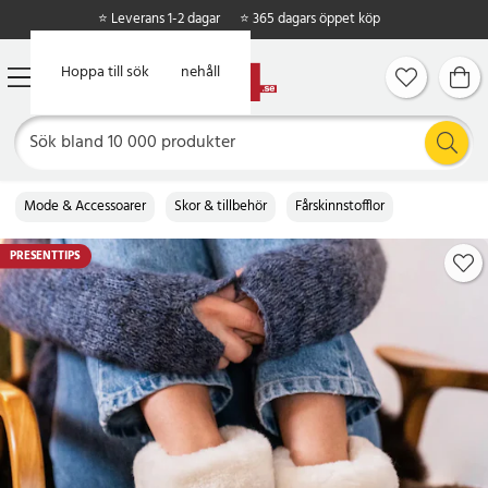
⭐ Leverans 1-2 dagar
⭐ 365 dagars öppet köp
Hoppa till huvudinnehåll
Hoppa till sök
Mode & Accessoarer
Skor & tillbehör
Fårskinnstofflor
PRESENTTIPS