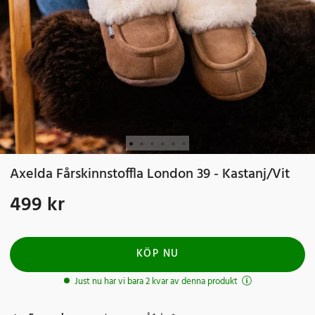
Axelda Fårskinnstoffla London 39 - Kastanj/Vit
499 kr
Pris
:
499 kr
KÖP NU
Just nu har vi bara 2 kvar av denna produkt