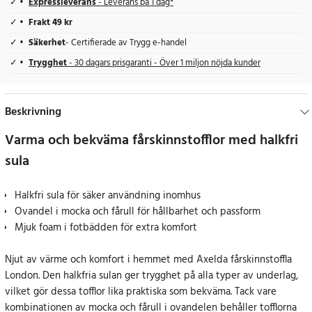
Expressleverans
- Leverans på 1 dag*
Frakt 49 kr
Säkerhet
- Certifierade av Trygg e-handel
Trygghet
- 30 dagars prisgaranti - Över 1 miljon nöjda kunder
Beskrivning
Varma och bekväma fårskinnstofflor med halkfri
sula
Halkfri sula för säker användning inomhus
Ovandel i mocka och fårull för hållbarhet och passform
Mjuk foam i fotbädden för extra komfort
Njut av värme och komfort i hemmet med Axelda fårskinnstoffla
London. Den halkfria sulan ger trygghet på alla typer av underlag,
vilket gör dessa tofflor lika praktiska som bekväma. Tack vare
kombinationen av mocka och fårull i ovandelen behåller tofflorna