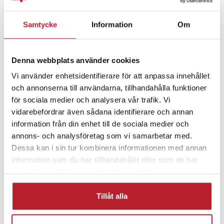
- Design: Ankelhög, med nedvikbar krage
Fortsätt att fynda
Artikelnummer
:
124530
Samtycke
Information
Om
Hem & Trädgård
Skor & tillbehör
Denna webbplats använder cookies
Mors Dag Presenter
Mode & Accessoarer
Vi använder enhetsidentifierare för att anpassa innehållet
och annonserna till användarna, tillhandahålla funktioner
Tofflor
Fårskinnstofflor
för sociala medier och analysera vår trafik. Vi
vidarebefordrar även sådana identifierare och annan
information från din enhet till de sociala medier och
annons- och analysföretag som vi samarbetar med.
Dessa kan i sin tur kombinera informationen med annan
information som du har tillhandahållit eller som de har
samlat in när du har använt deras tjänster.
Tillåt alla