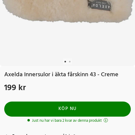
Axelda Innersulor i äkta fårskinn 43 - Creme
199 kr
Pris
:
199 kr
KÖP NU
Just nu har vi bara 2 kvar av denna produkt