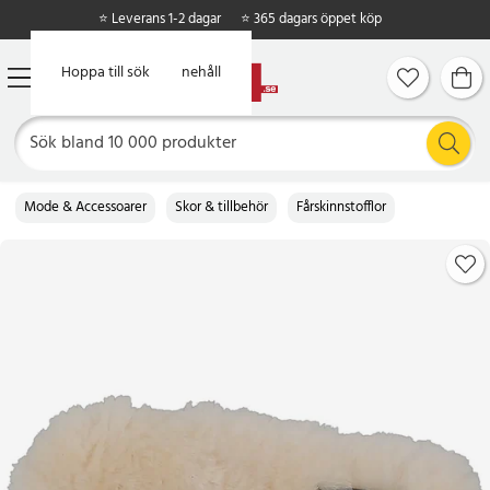
⭐ Leverans 1-2 dagar
⭐ 365 dagars öppet köp
Hoppa till huvudinnehåll
Hoppa till sök
Mode & Accessoarer
Skor & tillbehör
Fårskinnstofflor