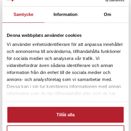
Fortsätt att fynda
Samtycke
Information
Om
Hem & Trädgård
Skor & tillbehör
Denna webbplats använder cookies
Mode & Accessoarer
Tofflor
Vi använder enhetsidentifierare för att anpassa innehållet
och annonserna till användarna, tillhandahålla funktioner
Fårskinnstofflor
för sociala medier och analysera vår trafik. Vi
vidarebefordrar även sådana identifierare och annan
information från din enhet till de sociala medier och
annons- och analysföretag som vi samarbetar med.
Dessa kan i sin tur kombinera informationen med annan
information som du har tillhandahållit eller som de har
samlat in när du har använt deras tjänster.
Tillåt alla