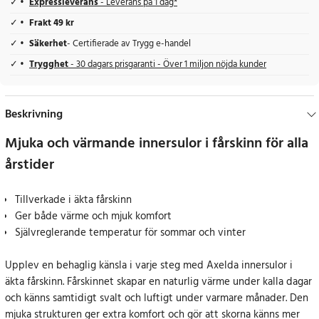
Expressleverans
- Leverans på 1 dag*
Frakt 49 kr
Säkerhet
- Certifierade av Trygg e-handel
Trygghet
- 30 dagars prisgaranti - Över 1 miljon nöjda kunder
Beskrivning
Mjuka och värmande innersulor i fårskinn för alla
årstider
Tillverkade i äkta fårskinn
Ger både värme och mjuk komfort
Självreglerande temperatur för sommar och vinter
Upplev en behaglig känsla i varje steg med Axelda innersulor i
äkta fårskinn. Fårskinnet skapar en naturlig värme under kalla dagar
och känns samtidigt svalt och luftigt under varmare månader. Den
mjuka strukturen ger extra komfort och gör att skorna känns mer