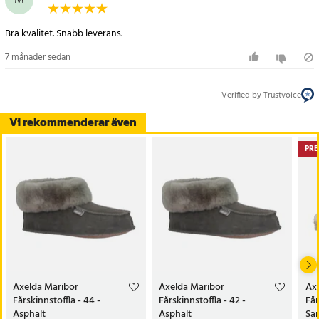
M
- Fotbädd: Mjukt skum
- Sula: Lädersula
Bra kvalitet. Snabb leverans.
- Färg: Asphalt
7 månader sedan
Artikelnummer
:
124541
Verified by Trustvoice
Vi rekommenderar även
PRE
Axelda Maribor
Axelda Maribor
Ax
Fårskinnstoffla - 44 -
Fårskinnstoffla - 42 -
Får
Asphalt
Asphalt
Sa