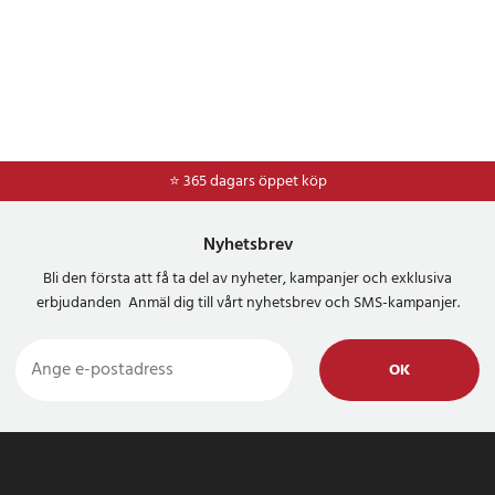
⭐ 365 dagars öppet köp
⭐
Frakt 49kr *
Nyhetsbrev
Bli den första att få ta del av nyheter, kampanjer och exklusiva
erbjudanden Anmäl dig till vårt nyhetsbrev och SMS-kampanjer.
OK