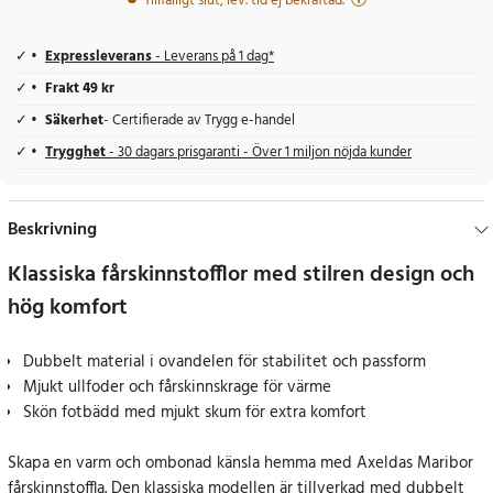
Tillfälligt slut, lev. tid ej bekräftad.
Expressleverans
- Leverans på 1 dag*
Frakt 49 kr
Säkerhet
- Certifierade av Trygg e-handel
Trygghet
- 30 dagars prisgaranti - Över 1 miljon nöjda kunder
Beskrivning
Klassiska fårskinnstofflor med stilren design och
hög komfort
Dubbelt material i ovandelen för stabilitet och passform
Mjukt ullfoder och fårskinnskrage för värme
Skön fotbädd med mjukt skum för extra komfort
Skapa en varm och ombonad känsla hemma med Axeldas Maribor
fårskinnstoffla. Den klassiska modellen är tillverkad med dubbelt