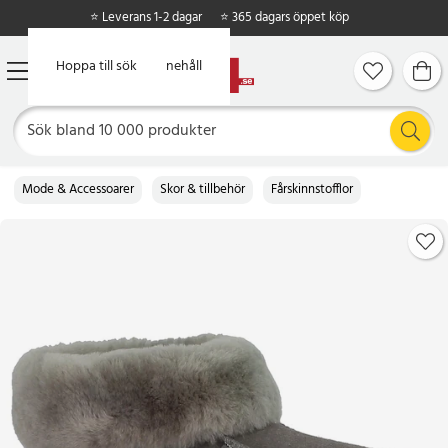
⭐ Leverans 1-2 dagar
⭐ 365 dagars öppet köp
Hoppa till huvudinnehåll
Hoppa till sök
Mode & Accessoarer
Skor & tillbehör
Fårskinnstofflor