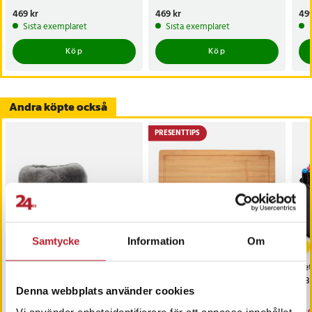
Pris
469 kr
:
469 kr
Pris
469 kr
:
469 kr
Pri
499
Sista exemplaret
Sista exemplaret
Köp
Köp
Andra köpte också
PRESENTTIPS
-
22
%
-
47
%
Samtycke
Information
Om
Axelda London 45 -
MasterChef Skärbräda i
Se
Fårskinnstoffla Mörkgrå
bambu - Känd från
48
Denna webbplats använder cookies
Sveriges Mästerkock