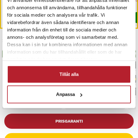
Nuvarande pris
499 kr
:
Nuvarande pris
169 kr
:
Nu
149
639 kr
319 kr
Vi använder enhetsidentifierare för att anpassa innehållet
499 kr
Tidigare pris
:
639 kr
169 kr
Tidigare pris
:
319 kr
149
Sista exemplaret
I lager, levereras inom 1-2 vardagar
och annonserna till användarna, tillhandahålla funktioner
för sociala medier och analysera vår trafik. Vi
Köp
Köp
vidarebefordrar även sådana identifierare och annan
information från din enhet till de sociala medier och
annons- och analysföretag som vi samarbetar med.
Senast besökta
Dessa kan i sin tur kombinera informationen med annan
information som du har tillhandahållit eller som de har
BÄSTSÄLJARE
BÄSTSÄLJARE
BÄS
samlat in när du har använt deras tjänster.
Tillåt alla
Anpassa
PRISGARANTI