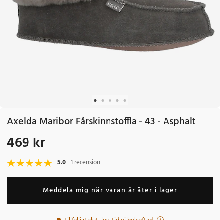
Axelda Maribor Fårskinnstoffla - 43 - Asphalt
469 kr
Pris
:
469 kr
5.0
1 recension
Meddela mig när varan är åter i lager