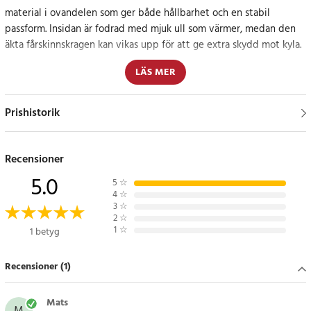
material i ovandelen som ger både hållbarhet och en stabil
passform. Insidan är fodrad med mjuk ull som värmer, medan den
äkta fårskinnskragen kan vikas upp för att ge extra skydd mot kyla.
LÄS MER
Fotbädden är utrustad med mjukt skum som ger en bekväm
dämpning och gör att tofflorna känns sköna att använda under hela
dagen. Den vanliga lädersulan gör dem perfekta för avkoppling i
Prishistorik
soffan och bidrar till en traditionell känsla av kvalitet.
Perfekta tofflor för mysiga stunder
Recensioner
5.0
5
☆
En tidlös modell som kombinerar värme, komfort och hållbarhet –
4
☆
ett par tofflor som snabbt blir favoriten hemma.
3
☆
2
☆
1
☆
1 betyg
Specifikation
- Storlek: 43
Recensioner (1)
- Material: Dubbelt material i ovandel
- Foder: Ullfoder
- Krage: Äkta fårskinn, vikbar
Mats