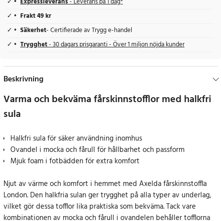
Expressleverans
- Leverans på 1 dag*
Frakt 49 kr
Säkerhet
- Certifierade av Trygg e-handel
Trygghet
- 30 dagars prisgaranti - Över 1 miljon nöjda kunder
Beskrivning
Varma och bekväma fårskinnstofflor med halkfri
sula
Halkfri sula för säker användning inomhus
Ovandel i mocka och fårull för hållbarhet och passform
Mjuk foam i fotbädden för extra komfort
Njut av värme och komfort i hemmet med Axelda fårskinnstoffla
London. Den halkfria sulan ger trygghet på alla typer av underlag,
vilket gör dessa tofflor lika praktiska som bekväma. Tack vare
kombinationen av mocka och fårull i ovandelen behåller tofflorna