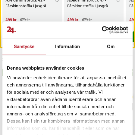
Axelda Innsbruck 42 -
Axelda Innsbruck 47 -
Axe
Fårskinnstoffla Ljusgrå
Fårskinnstoffla Ljusgrå
Får
Nuvarande pris
499 kr
:
Nuvarande pris
499 kr
:
Nu
499
679 kr
679 kr
499 kr
Tidigare pris
:
679 kr
499 kr
Tidigare pris
:
679 kr
499
Just nu har vi bara 2 kvar av denna produkt
Just nu har vi bara 3 kvar av denna pr
Köp
Köp
Samtycke
Information
Om
Senast besökta
Denna webbplats använder cookies
BÄSTSÄLJARE
BÄSTSÄLJARE
BÄS
Vi använder enhetsidentifierare för att anpassa innehållet
och annonserna till användarna, tillhandahålla funktioner
för sociala medier och analysera vår trafik. Vi
vidarebefordrar även sådana identifierare och annan
information från din enhet till de sociala medier och
annons- och analysföretag som vi samarbetar med.
Dessa kan i sin tur kombinera informationen med annan
information som du har tillhandahållit eller som de har