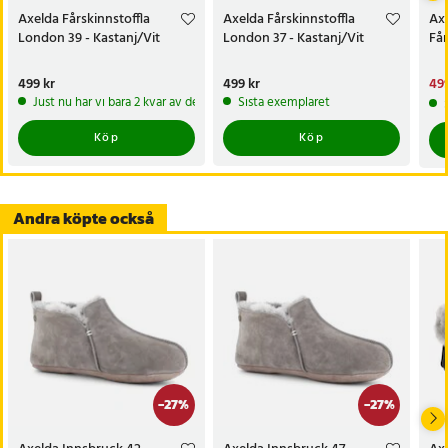
- Design: Ankelhög, med nedvikbar krage
Axelda Fårskinnstoffla
Axelda Fårskinnstoffla
Ax
London 39 - Kastanj/Vit
London 37 - Kastanj/Vit
Får
Artikelnummer
:
124533
Pris
499 kr
:
499 kr
Pris
499 kr
:
499 kr
Nu
499
499
Just nu har vi bara 2 kvar av denna produkt
Sista exemplaret
Köp
Köp
Andra köpte också
-
27
%
-
27
%