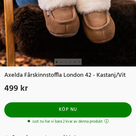
Axelda Fårskinnstoffla London 42 - Kastanj/Vit
499 kr
Pris
:
499 kr
KÖP NU
Just nu har vi bara 2 kvar av denna produkt