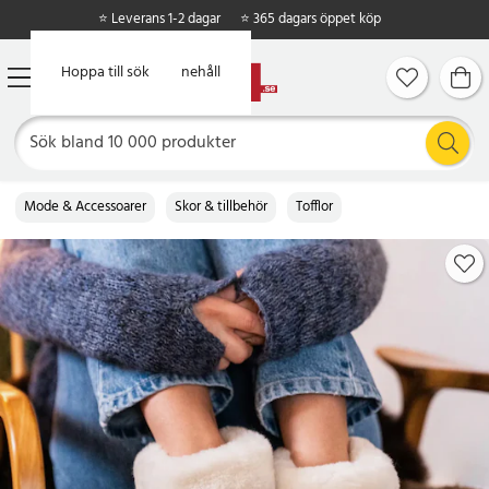
⭐ Leverans 1-2 dagar
⭐ 365 dagars öppet köp
Hoppa till huvudinnehåll
Hoppa till sök
Mode & Accessoarer
Skor & tillbehör
Tofflor