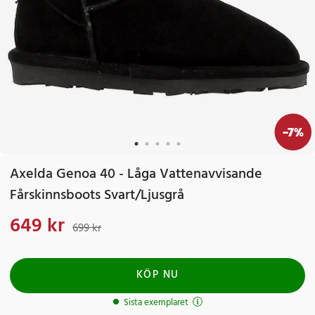
-
7
%
Axelda Genoa 40 - Låga Vattenavvisande
Fårskinnsboots Svart/Ljusgrå
649 kr
Nuvarande pris
:
649 kr
Tidigare pris
:
699 kr
699 kr
KÖP NU
Sista exemplaret