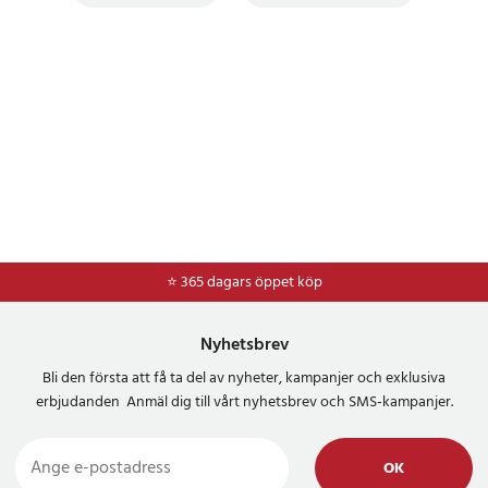
⭐ 365 dagars öppet köp
⭐
Frakt 49kr *
Nyhetsbrev
Bli den första att få ta del av nyheter, kampanjer och exklusiva
erbjudanden Anmäl dig till vårt nyhetsbrev och SMS-kampanjer.
OK