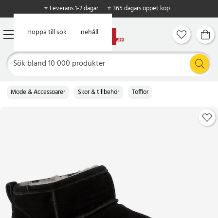
⭐ Leverans 1-2 dagar
⭐ 365 dagars öppet köp
Hoppa till huvudinnehåll
Hoppa till sök
Mode & Accessoarer
Skor & tillbehör
Tofflor