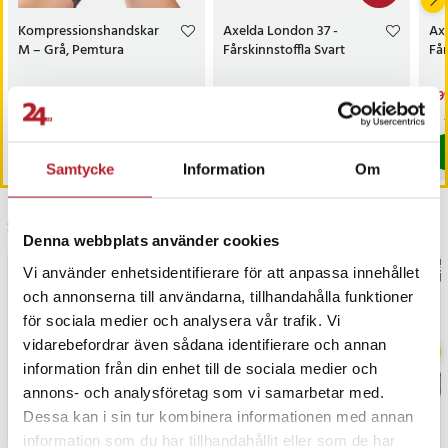
Kompressionshandskar
Axelda London 37 -
Ax
M – Grå, Pemtura
Fårskinnstoffla Svart
Får
Pris
89 kr
:
89 kr
Nuvarande pris
499 kr
:
Nu
499
619 kr
499 kr
Tidigare pris
:
619 kr
499
I lager, levereras inom 1-2 vardagar
Sista exemplaret
Köp
Köp
Samtycke
Information
Om
Senast besökta
Denna webbplats använder cookies
BÄSTSÄLJARE
BÄS
Vi använder enhetsidentifierare för att anpassa innehållet
och annonserna till användarna, tillhandahålla funktioner
för sociala medier och analysera vår trafik. Vi
vidarebefordrar även sådana identifierare och annan
information från din enhet till de sociala medier och
annons- och analysföretag som vi samarbetar med.
Dessa kan i sin tur kombinera informationen med annan
information som du har tillhandahållit eller som de har