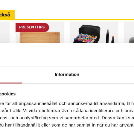
ppling i soffan och bidrar till en
 kvalitet.
ckså
för mysiga stunder
PRESENTTIPS
 kombinerar värme, komfort och
tofflor som snabbt blir favoriten
9
%
-
47
%
-
32
%
MasterChef
Set med
Axe
Information
aterial i ovandel
Skärbräda i bambu
tuschpennor
- Få
- Känd från Sveriges
48delar
Mör
Mästerkock
, vikbar
Nuvarande pris
169 kr
:
Nuvarande pris
149 kr
:
Pri
619
319 kr
219 kr
cookies
169 kr
Tidigare pris
:
149 kr
Tidigare pris
:
J
um
I lager, levereras inom 1-2 vardagar
I lager, levereras inom 1-2 vardagar
319 kr
219 kr
e för att anpassa innehållet och annonserna till användarna, tillh
Köp
Köp
vår trafik. Vi vidarebefordrar även sådana identifierare och anna
nnons- och analysföretag som vi samarbetar med. Dessa kan i sin
45
har tillhandahållit eller som de har samlat in när du har använt 