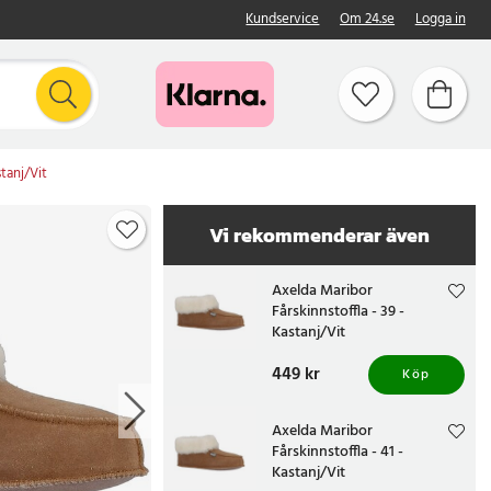
Kundservice
Om 24.se
Logga in
stanj/Vit
Vi rekommenderar även
Axelda Maribor
Fårskinnstoffla - 39 -
Kastanj/Vit
Pris
449 kr
:
449 kr
Köp
Axelda Maribor
Fårskinnstoffla - 41 -
Kastanj/Vit