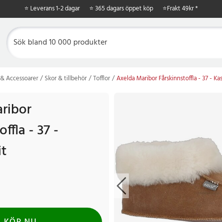
⭐ Leverans 1-2 dagar
⭐ 365 dagars öppet köp
⭐
Frakt 49kr *
& Accessoarer
Skor & tillbehör
Tofflor
Axelda Maribor Fårskinnstoffla - 37 - Ka
ribor
ffla - 37 -
it