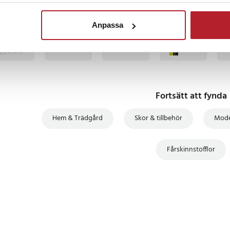
TSÄLJARE
BÄSTSÄLJARE
BÄSTSÄLJARE
BÄSTSÄLJARE
BÄS
Anpassa
Fortsätt att fynda
Hem & Trädgård
Skor & tillbehör
Mode
Fårskinnstofflor