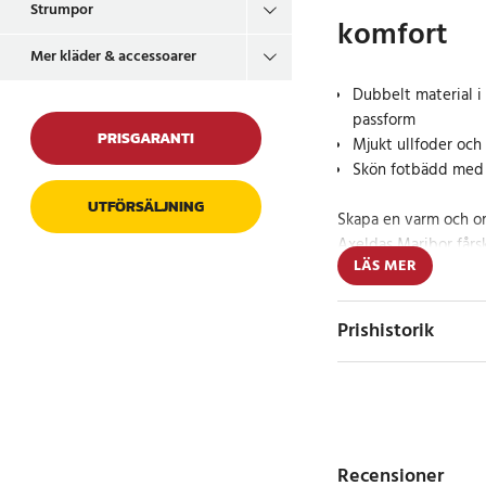
Strumpor
komfort
Mer kläder & accessoarer
Dubbelt material i 
passform
PRISGARANTI
Mjukt ullfoder och
Skön fotbädd med 
UTFÖRSÄLJNING
Skapa en varm och 
Axeldas Maribor fårsk
LÄS MER
är tillverkad med du
ger både hållbarhet o
fodrad med mjuk ull
Prishistorik
fårskinnskragen kan v
mot kyla.
Fotbädden är utrust
bekväm dämpning och 
använda under hela d
Recensioner