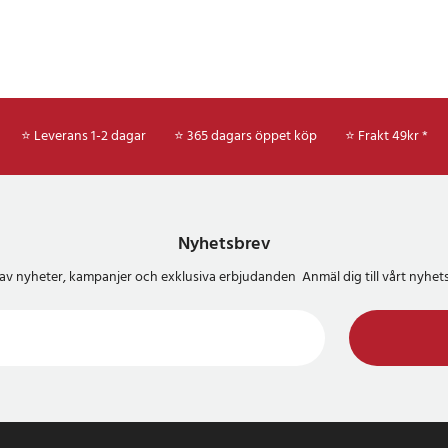
⭐ Leverans 1-2 dagar
⭐ 365 dagars öppet köp
⭐
Frakt 49kr *
Nyhetsbrev
del av nyheter, kampanjer och exklusiva erbjudanden Anmäl dig till vårt nyh