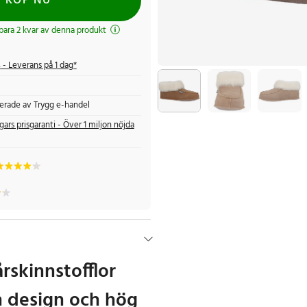
KÖP NU
 bara 2 kvar av denna produkt
s
- Leverans på 1 dag*
fierade av Trygg e-handel
gars prisgaranti - Över 1 miljon nöjda
årskinnstofflor
n design och hög