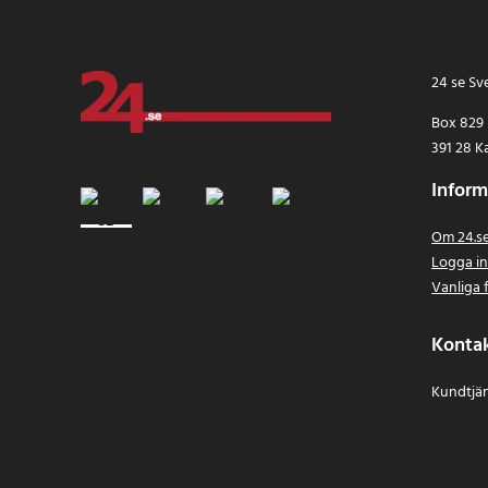
24 se Sv
Box 829
391 28 K
Inform
Om 24.s
Logga i
Vanliga 
Konta
Kundtjän