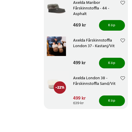
Axelda Maribor
Fårskinnstoffla - 44 -
Asphalt
Pris
469 kr
:
469 kr
Köp
Axelda Fårskinnstoffla
London 37 - Kastanj/Vit
Pris
499 kr
:
499 kr
Köp
Axelda London 38 -
Fårskinnstoffla Sand/Vit
-
22
%
Nuvarande pris
499 kr
:
Köp
499 kr
Tidigare pris
:
639 kr
639 kr