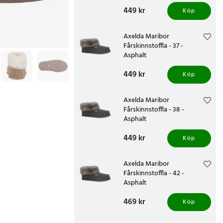
Pris
449 kr
:
449 kr
Köp
Axelda Maribor
Fårskinnstoffla - 37 -
Asphalt
Pris
449 kr
:
449 kr
Köp
Axelda Maribor
Fårskinnstoffla - 38 -
Asphalt
Pris
449 kr
:
449 kr
Köp
Axelda Maribor
Fårskinnstoffla - 42 -
Asphalt
Pris
469 kr
:
469 kr
Köp