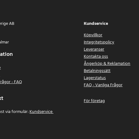
erige AB
Kundservice
Köpvillkor
almar
Integritetspolicy
Leveranser
ation
Kontakta oss
Ångerköp & Reklamation
e
Betalningssätt
n
Lagerstatus
frågor - FAQ
FAQ - Vanliga Frågor
kt
För företag
st via formulär:
Kundservice