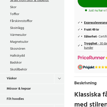
Se allt inom
skor & tillbehör
Skor
Just nu har vi
Tofflor
Fårskinnstofflor
Expressleveran
Skoinlägg
Frakt 49 kr
Värmesulor
Säkerhet
- Certi
Magnetsulor
Trygghet
- 30 da
kunder
Skosnören
Halkskydd
Badskor
Skotillbehör
Väskor
Beskrivning
Mössor & kepsar
Klassiska f
Filt hoodies
med stilre