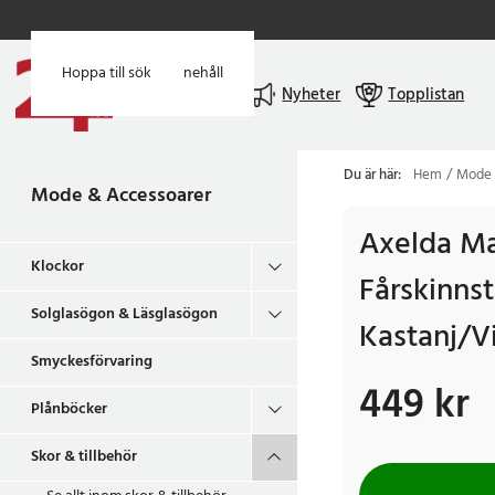
Hoppa till huvudinnehåll
Hoppa till sök
Meny
Nyheter
Topplistan
Du är här:
Hem
Mode 
Mode & Accessoarer
Axelda Ma
Klockor
Fårskinnsto
Solglasögon & Läsglasögon
Kastanj/V
Smyckesförvaring
449 kr
Pris
:
449 kr
Plånböcker
Skor & tillbehör