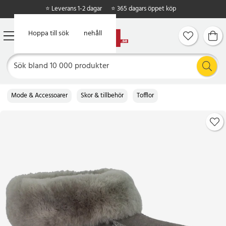
⭐ Leverans 1-2 dagar
⭐ 365 dagars öppet köp
Hoppa till huvudinnehåll
Hoppa till sök
Mode & Accessoarer
Skor & tillbehör
Tofflor