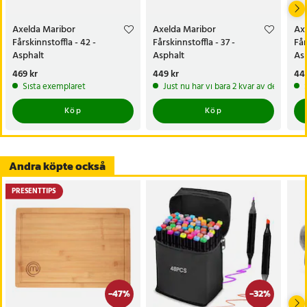
- Sula: Lädersula
- Färg: Asphalt
Axelda Maribor
Axelda Maribor
Ax
Fårskinnstoffla - 42 -
Fårskinnstoffla - 37 -
Får
Artikelnummer
:
124539
Asphalt
Asphalt
As
Pris
469 kr
:
469 kr
Pris
449 kr
:
449 kr
Pri
449
Sista exemplaret
Just nu har vi bara 2 kvar av denna pr
Köp
Köp
Andra köpte också
PRESENTTIPS
-
47
%
-
32
%