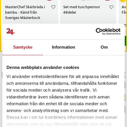
MasterChef Skärbräda i
Set med tuschpennor
Ax
bambu - Känd från
48delar
Får
Sveriges Mästerkock
Nuvarande pris
169 kr
:
Nuvarande pris
149 kr
:
Pri
619
319 kr
219 kr
169 kr
Tidigare pris
:
319 kr
149 kr
Tidigare pris
:
219 kr
I lager, levereras inom 1-2 vardagar
I lager, levereras inom 1-2 vardagar
Köp
Köp
Samtycke
Information
Om
Senast besökta
Denna webbplats använder cookies
BÄSTSÄLJARE
BÄSTSÄLJARE
BÄS
Vi använder enhetsidentifierare för att anpassa innehållet
och annonserna till användarna, tillhandahålla funktioner
för sociala medier och analysera vår trafik. Vi
vidarebefordrar även sådana identifierare och annan
information från din enhet till de sociala medier och
annons- och analysföretag som vi samarbetar med.
Dessa kan i sin tur kombinera informationen med annan
information som du har tillhandahållit eller som de har