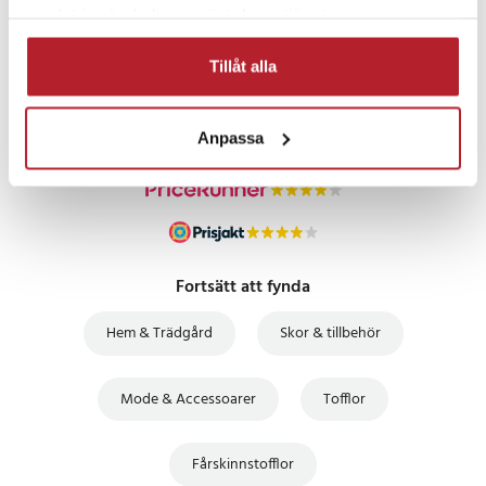
samlat in när du har använt deras tjänster.
PRISGARANTI
Tillåt alla
UTFÖRSÄLJNING
Anpassa
Fortsätt att fynda
Hem & Trädgård
Skor & tillbehör
Mode & Accessoarer
Tofflor
Fårskinnstofflor