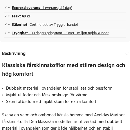
Expressleverans
- Leverans på 1 dag*
Frakt 49 kr
Säkerhet
- Certifierade av Trygg e-handel
Trygghet
- 30 dagars prisgaranti - Över 1 miljon nöjda kunder
Beskrivning
Klassiska fårskinnstofflor med stilren design och
hög komfort
Dubbelt material i ovandelen för stabilitet och passform
Mjukt ullfoder och fårskinnskrage för värme
Skön fotbädd med mjukt skum för extra komfort
Skapa en varm och ombonad känsla hemma med Axeldas Maribor
fårskinnstoffla. Den klassiska modellen är tillverkad med dubbelt
material i ovandelen som ger både hållbarhet och en stabil