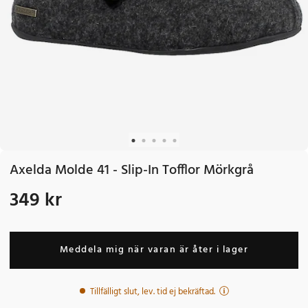
Axelda Molde 41 - Slip-In Tofflor Mörkgrå
349 kr
Pris
:
349 kr
Meddela mig när varan är åter i lager
Tillfälligt slut, lev. tid ej bekräftad.