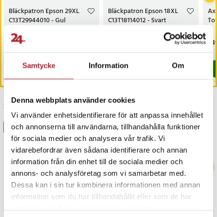
Bläckpatron Epson 29XL
Bläckpatron Epson 18XL
Axe
C13T29944010 - Gul
C13T18114012 - Svart
Tof
Pris
19 kr
:
19 kr
Pris
29 kr
:
29 kr
Pri
349
Sista exemplaret
Sista exemplaret
Samtycke
Information
Om
Köp
Köp
Denna webbplats använder cookies
Senast besökta
Vi använder enhetsidentifierare för att anpassa innehållet
och annonserna till användarna, tillhandahålla funktioner
BÄSTSÄLJARE
BÄSTSÄLJARE
för sociala medier och analysera vår trafik. Vi
vidarebefordrar även sådana identifierare och annan
information från din enhet till de sociala medier och
annons- och analysföretag som vi samarbetar med.
Dessa kan i sin tur kombinera informationen med annan
information som du har tillhandahållit eller som de har
samlat in när du har använt deras tjänster.