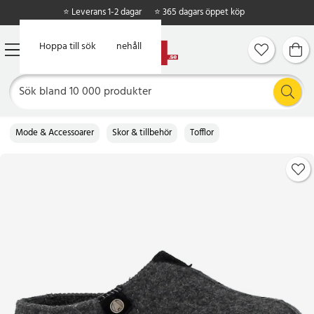
⭐ Leverans 1-2 dagar
⭐ 365 dagars öppet köp
Hoppa till huvudinnehåll
Hoppa till sök
Mode & Accessoarer
Skor & tillbehör
Tofflor