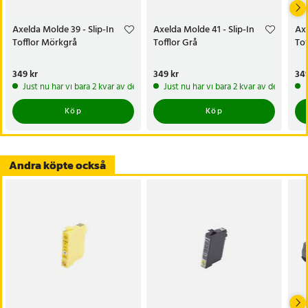
Axelda Molde 39 - Slip-In
Axelda Molde 41 - Slip-In
Axe
Tofflor Mörkgrå
Tofflor Grå
Tof
Pris
349 kr
:
349 kr
Pris
349 kr
:
349 kr
Pri
349
Just nu har vi bara 2 kvar av denna produkt
Just nu har vi bara 2 kvar av denna pr
Köp
Köp
Andra köpte också