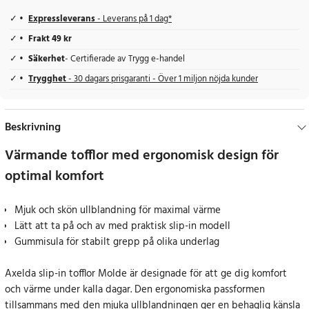
Expressleverans
- Leverans på 1 dag*
Frakt 49 kr
Säkerhet
- Certifierade av Trygg e-handel
Trygghet
- 30 dagars prisgaranti - Över 1 miljon nöjda kunder
Beskrivning
Värmande tofflor med ergonomisk design för
optimal komfort
Mjuk och skön ullblandning för maximal värme
Lätt att ta på och av med praktisk slip-in modell
Gummisula för stabilt grepp på olika underlag
Axelda slip-in tofflor Molde är designade för att ge dig komfort
och värme under kalla dagar. Den ergonomiska passformen
tillsammans med den mjuka ullblandningen ger en behaglig känsla