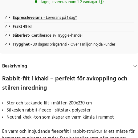
I lager, levereras inom 1-2 vardagar
Expressleverans
- Leverans på 1 dag*
Frakt 49 kr
Säkerhet
- Certifierade av Trygg e-handel
Trygghet
- 30 dagars prisgaranti - Över 1 miljon nöjda kunder
Beskrivning
Rabbit-filt i khaki – perfekt för avkoppling och
stilren inredning
Stor och täckande filt i måtten 200x230 cm
Silkeslen rabbit-fleece i slitstark polyester
Neutral khaki-ton som skapar en varm känsla i rummet
En varm och inbjudande fleecefilt i rabbit-struktur är ett måste för