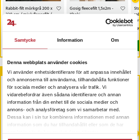
Rabbit-filt mörkgrå 200 x
Gosig fleecefilt 1,5x2m -
Sto
230 cm / mjuk fleecefilt /
Khaki
rab
stor pläd / filt med rabbit-
sof
fleece känsla
Pris
299 kr
:
299 kr
Pris
249 kr
:
249 kr
Pri
299
I lager, levereras inom 1-2 vardagar
I lager, levereras inom 1-2 vardagar
Samtycke
Information
Om
Köp
Köp
Denna webbplats använder cookies
Andra köpte också
Vi använder enhetsidentifierare för att anpassa innehållet
och annonserna till användarna, tillhandahålla funktioner
BÄSTSÄLJARE
för sociala medier och analysera vår trafik. Vi
vidarebefordrar även sådana identifierare och annan
information från din enhet till de sociala medier och
annons- och analysföretag som vi samarbetar med.
Dessa kan i sin tur kombinera informationen med annan
information som du har tillhandahållit eller som de har
-
41
%
-
41
%
samlat in när du har använt deras tjänster.