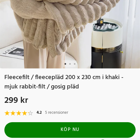
Fleecefilt / fleecepläd 200 x 230 cm i khaki -
mjuk rabbit-filt / gosig pläd
299 kr
Pris
:
299 kr
4.2
5 recensioner
KÖP NU