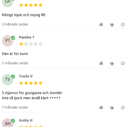
GP
- Textur: rabbit-fleece känsla
Artikelnummer
:
120150
Riktigt mjuk och mysig filt
2 månader sedan
Pembe T
PT
Den är för tunn
5 månader sedan
Tuula V
TV
5 stjärnor för gosigaste och storlek!
7 månader sedan
Anita H
AH