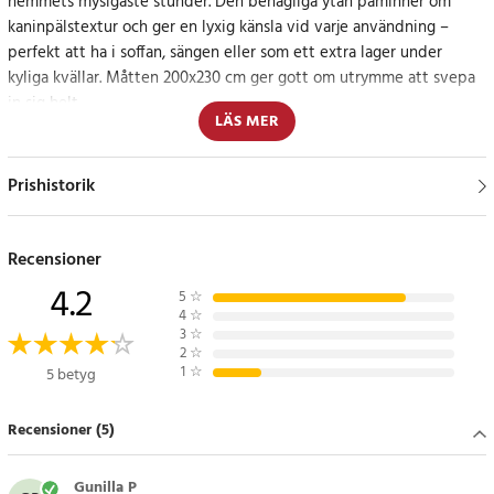
hemmets mysigaste stunder. Den behagliga ytan påminner om
kaninpälstextur och ger en lyxig känsla vid varje användning –
perfekt att ha i soffan, sängen eller som ett extra lager under
kyliga kvällar. Måtten 200x230 cm ger gott om utrymme att svepa
in sig helt.
LÄS MER
Materialet är tillverkat i hållbar polyester som både är mjukt mot
huden och lätt att underhålla. Den sobra khaki-färgen skapar en
Prishistorik
naturnära och elegant atmosfär i hemmet, oavsett om den används
som inredningsdetalj eller funktionellt täcke.
Recensioner
För den som söker komfort med stil
4.2
5
☆
4
☆
Rabbit-filtens vackra textur och generösa storlek gör den till ett
3
☆
2
☆
uppskattat inslag i varje rum.
1
☆
5 betyg
Specifikation
Recensioner (5)
- Material: 100 % polyester
- Mått: 200 x 230 cm
- Färg: khaki
Gunilla P