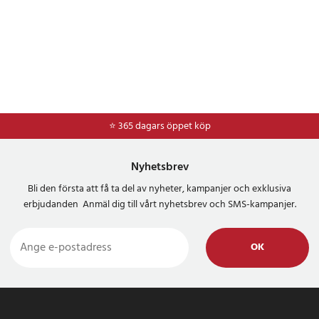
⭐ 365 dagars öppet köp
⭐
Frakt 49kr *
Nyhetsbrev
Bli den första att få ta del av nyheter, kampanjer och exklusiva
erbjudanden Anmäl dig till vårt nyhetsbrev och SMS-kampanjer.
OK