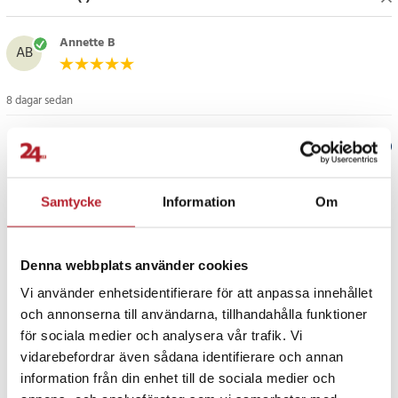
gör det enklare att hålla en fräsch och effektiv tandvårdsrutin.
Med 10 borsthuvuden i förpackningen får du ett långvarigt förråd
för flera byten över tid.
Annette B
AB
Specifikation
- Produkttyp: Borsthuvuden till elektrisk tandborste
8 dagar sedan
- Modell: Oral-B iO Ultimate Clean
- Antal: 10 borsthuvuden
Verified by Trustvoice
- Färg: Svart
- Kompatibilitet: Oral-B iO elektriska tandborstar
PRISGARANTI
Samtycke
Information
Om
- Borststrån: 16 graders vinklade borststrån
- Funktion: Färgskiftande borststrån som visar när borsthuvudet
bör bytas
UTFÖRSÄLJNING
Denna webbplats använder cookies
Artikelnummer
:
131757
Vi använder enhetsidentifierare för att anpassa innehållet
och annonserna till användarna, tillhandahålla funktioner
för sociala medier och analysera vår trafik. Vi
vidarebefordrar även sådana identifierare och annan
information från din enhet till de sociala medier och
Fortsätt att fynda