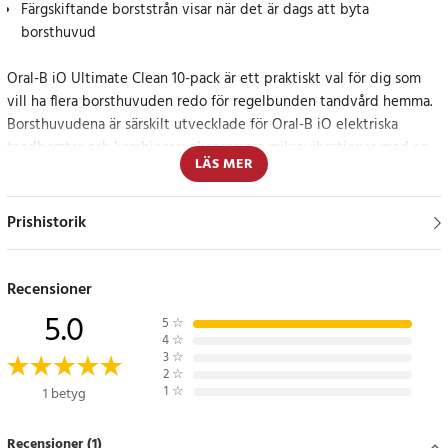
Färgskiftande borststrån visar när det är dags att byta
borsthuvud
Oral-B iO Ultimate Clean 10-pack är ett praktiskt val för dig som
vill ha flera borsthuvuden redo för regelbunden tandvård hemma.
Borsthuvudena är särskilt utvecklade för Oral-B iO elektriska
tandborstar och kombinerar skonsamma mikrovibrationer med en
LÄS MER
rund form som är inspirerad av tandläkare.
De vinklade borststråna på 16 grader hjälper till att nå
Prishistorik
svåråtkomliga områden mellan tänderna och längs
tandköttskanten. Det bidrar till en mer noggrann rengöring och
hjälper till att avlägsna upp till 100 % mer plack än en vanlig
Recensioner
manuell tandborste. Samtidigt är borsthuvudena utformade för att
5.0
5
☆
skydda tandköttet vid daglig användning.
4
☆
3
☆
2
☆
Färgskiftande borststrån för enklare byte
1
☆
1 betyg
Borststråna ändrar färg när det är dags att byta borsthuvud, vilket
Recensioner (1)