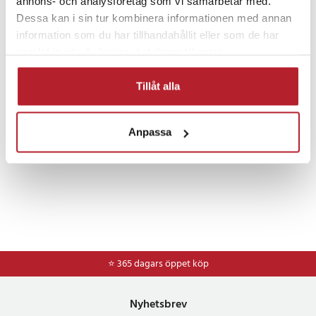
annons- och analysföretag som vi samarbetar med.
Dessa kan i sin tur kombinera informationen med annan
Hem & Trädgård
Hälsa & Skönhet
information som du har tillhandahållit eller som de har
samlat in när du har använt deras tjänster.
Eltandborstar & tillbehör
Tandborsthuvuden
Tillåt alla
Anpassa
⭐ 365 dagars öppet köp
Nyhetsbrev