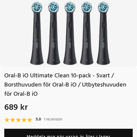
Oral-B iO Ultimate Clean 10-pack - Svart /
Borsthuvuden för Oral-B iO / Utbyteshuvuden
för Oral-B iO
689 kr
Pris
:
689 kr
5.0
1 recension
Meddela mig när varan är åter i lager