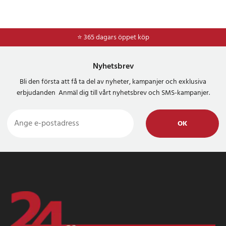
⭐ 365 dagars öppet köp
⭐
Frakt 49kr *
Nyhetsbrev
Bli den första att få ta del av nyheter, kampanjer och exklusiva
erbjudanden Anmäl dig till vårt nyhetsbrev och SMS-kampanjer.
OK