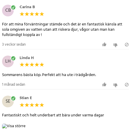
- Max användarvikt: 100 kg
Carina B
CB
- Bestway tanning bed Pool float inkluderar: Avtagbar kudde,
dryckeshållare och reparationskit
För att mina förväntningar stämde och det är en fantastisk känsla att
- Användning: I vatten eller på land
sola omgiven av vatten utan att riskera djur, vågor utan man kan
- Uppblåsbar solsäng för en vuxen användare
fullständigt koppla av !
Artikelnummer
:
121731
3 veckor sedan
Linda H
LH
Sommarens bästa köp. Perfekt att ha ute i trädgården.
1 månad sedan
Stian E
SE
Fantastiskt och helt underbart att bära under varma dagar