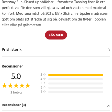
Bestway Sun-Kissed uppblåsbar luftmadrass Tanning float är ett
perfekt val för den som vill njuta av sol och vatten med maximal
komfort. Med sina mått på 203 x 137 x 25,5 cm erbjuder madrassen
gott om plats att sträcka ut sig på, oavsett om du flyter i poolen
eller vilar på gräsmattan.
LÄS MER
Den avtagbara kudden ger flexibilitet – använd den som nackstöd,
fotstöd eller som ett extra stöd där det passar bäst. En integrerad
hållare för dryck gör det enkelt att ha en svalkande läsk eller
Prishistorik
vattenflaska nära till hands. Luftmadrassen är tillverkad för att bära
upp till 100 kg och passar därmed utmärkt för en vuxen.
Recensioner
Svalka och sol på dina villkor med denna coola Badmadrass
5.0
5
☆
4
☆
Oavsett om du flyter i poolen eller solar i trädgården erbjuder
3
☆
2
☆
denna luftmadrass en lyxig plats för avkoppling. Ett reparationskit
1
☆
3 betyg
medföljer för långvarig användning.
Recensioner (3)
Specifikation Poolmadrass
- Mått: 203 x 137 x 25,5 cm