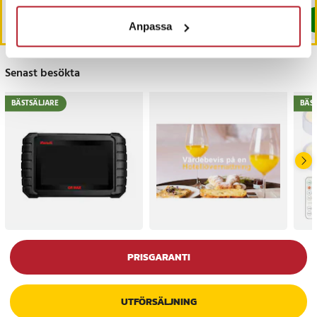
Köp
Köp
Anpassa
Senast besökta
BÄSTSÄLJARE
BÄS
PRISGARANTI
UTFÖRSÄLJNING