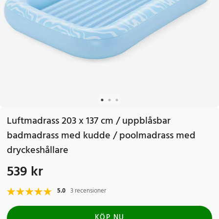
Luftmadrass 203 x 137 cm / uppblåsbar
badmadrass med kudde / poolmadrass med
dryckeshållare
539 kr
Pris
:
539 kr
5.0
3 recensioner
KÖP NU