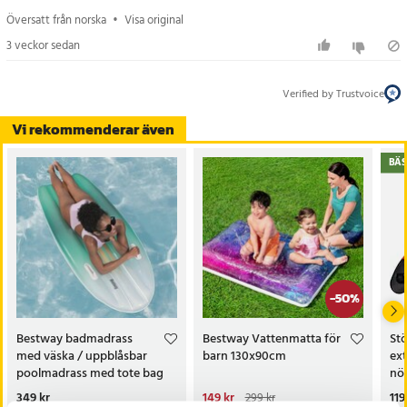
Översatt från norska
•
Visa original
3 veckor sedan
Verified by Trustvoice
Vi rekommenderar även
BÄS
-
50
%
Bestway badmadrass
Bestway Vattenmatta för
Stö
med väska / uppblåsbar
barn 130x90cm
ext
poolmadrass med tote bag
nö
Pris
349 kr
:
349 kr
Nuvarande pris
149 kr
:
Pri
119
299 kr