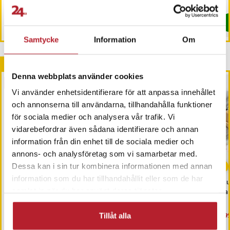
149 kr
Tidigare pris
:
299 kr
I lager, levereras inom 1-2 vardagar
Just nu har vi bara 2 kvar av denna pr
Köp
Köp
Samtycke
Information
Om
Andra köpte också
Denna webbplats använder cookies
PRESENTTIPS
Vi använder enhetsidentifierare för att anpassa innehållet
och annonserna till användarna, tillhandahålla funktioner
för sociala medier och analysera vår trafik. Vi
vidarebefordrar även sådana identifierare och annan
information från din enhet till de sociala medier och
annons- och analysföretag som vi samarbetar med.
-
50
%
Dessa kan i sin tur kombinera informationen med annan
information som du har tillhandahållit eller som de har
Reekin Marlin Bluetooth-
Uppblåsbar
Mul
samlat in när du har använt deras tjänster.
högtalare med mikrofon
resekudde/nackkudde -
bam
– Svart
För en bekväm resa på
flyg/tåg/bil
Nuvarande pris
99 kr
:
Pris
39 kr
:
39 kr
Nu
399
199 kr
Tillåt alla
99 kr
Tidigare pris
:
199 kr
399
I lager, levereras inom 1-2 vardagar
I lager, levereras inom 1-2 vardagar