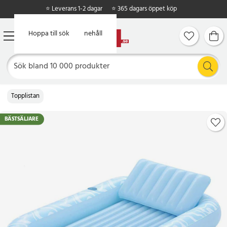
⭐ Leverans 1-2 dagar
⭐ 365 dagars öppet köp
Hoppa till huvudinnehåll
Hoppa till sök
Topplistan
BÄSTSÄLJARE