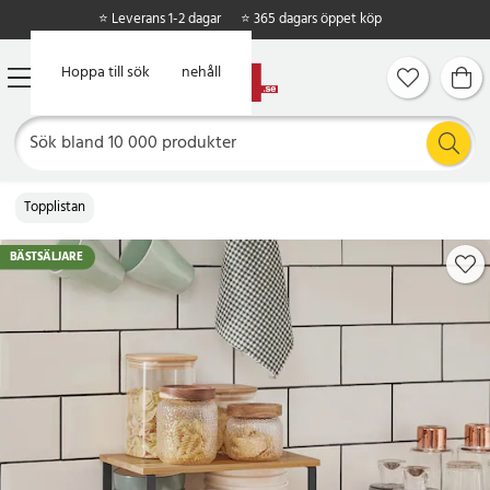
⭐ Leverans 1-2 dagar
⭐ 365 dagars öppet köp
Hoppa till huvudinnehåll
Hoppa till sök
Topplistan
BÄSTSÄLJARE