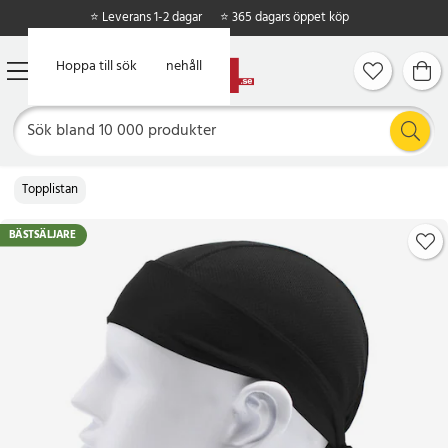
⭐ Leverans 1-2 dagar
⭐ 365 dagars öppet köp
Hoppa till huvudinnehåll
Hoppa till sök
Topplistan
BÄSTSÄLJARE