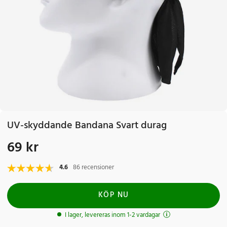
UV-skyddande Bandana Svart durag
69 kr
Pris
:
69 kr
4.6
86 recensioner
KÖP NU
I lager, levereras inom 1-2 vardagar