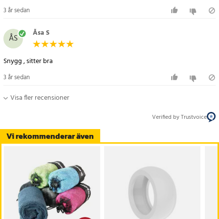
3 år sedan
Åsa S
ÅS
Snygg , sitter bra
3 år sedan
Visa fler recensioner
Verified by Trustvoice
Vi rekommenderar även