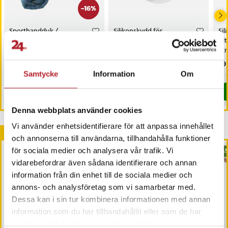
-
16
%
Sporthandduk /
Silikonskydd för
Sil
Gymhandduk i
Ultrahuman Ring AIR –
Ul
snabbtorkande microfiber
Storlek L, Vit
Str
Nuvarande pris
109 kr
:
Pris
49 kr
:
49 kr
Pri
49 
129 kr
109 kr
Tidigare pris
:
129 kr
Just nu har vi bara 2 kvar av denna pr
Samtycke
Information
Om
I lager, levereras inom 1-2 vardagar
Köp
Köp
Denna webbplats använder cookies
Vi använder enhetsidentifierare för att anpassa innehållet
Andra köpte också
och annonserna till användarna, tillhandahålla funktioner
för sociala medier och analysera vår trafik. Vi
BÄS
vidarebefordrar även sådana identifierare och annan
information från din enhet till de sociala medier och
annons- och analysföretag som vi samarbetar med.
Dessa kan i sin tur kombinera informationen med annan
information som du har tillhandahållit eller som de har
samlat in när du har använt deras tjänster.
-
23
%