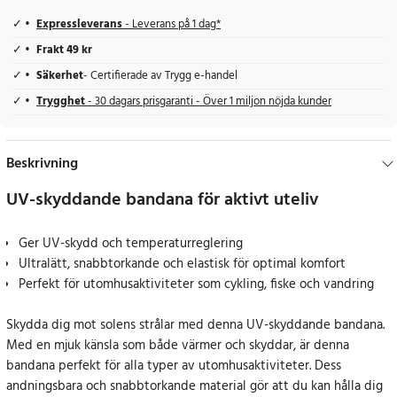
Expressleverans
- Leverans på 1 dag*
Frakt 49 kr
Säkerhet
- Certifierade av Trygg e-handel
Trygghet
- 30 dagars prisgaranti - Över 1 miljon nöjda kunder
Beskrivning
UV-skyddande bandana för aktivt uteliv
Ger UV-skydd och temperaturreglering
Ultralätt, snabbtorkande och elastisk för optimal komfort
Perfekt för utomhusaktiviteter som cykling, fiske och vandring
Skydda dig mot solens strålar med denna UV-skyddande bandana.
Med en mjuk känsla som både värmer och skyddar, är denna
bandana perfekt för alla typer av utomhusaktiviteter. Dess
andningsbara och snabbtorkande material gör att du kan hålla dig