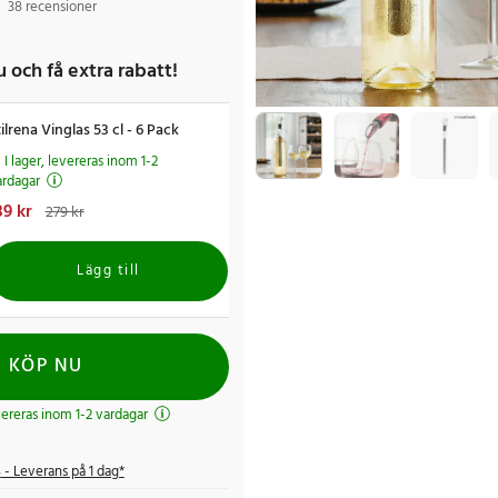
38 recensioner
 och få extra rabatt!
tilrena Vinglas 53 cl - 6 Pack
I lager, levereras inom 1-2
ardagar
uvarande pris
39 kr
:
139 kr
Tidigare pris
:
279 kr
79 kr
Lägg till
KÖP NU
evereras inom 1-2 vardagar
s
- Leverans på 1 dag*