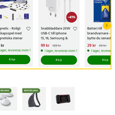
-
41
%
netic - Roligt
Snabbladdare 20W
Batteri till
lskapsspel med
USB-C till Iphone
brandvarnare - N
netiska stenar
15, 16, Samsung &
bytte du senast?
Google + Kabel
s
 kr
:
129 kr
Nuvarande pris
99 kr
:
Nuvarande pris
29 kr
:
169 kr
49 kr
99 kr
Tidigare pris
:
29 kr
Tidigare pris
 lager, levereras inom 1-2 vardagar
I lager, levereras inom 1-2 vardagar
I lager, leverera
169 kr
Köp
Köp
Köp
TSÄLJARE
BÄSTSÄLJARE