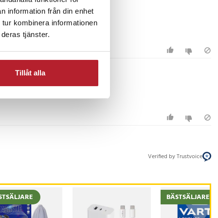
n information från din enhet
 tur kombinera informationen
deras tjänster.
Tillåt alla
Verified by Trustvoice
STSÄLJARE
BÄSTSÄLJARE