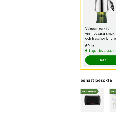
Vakuumkork för
vin – bevarar smak
och fräschör längre
Pris
69 kr
:
69 kr
I lager, levereras 
Köp
Artikelnummer
:
7548
Senast besökta
BÄSTSÄLJARE
BÄS