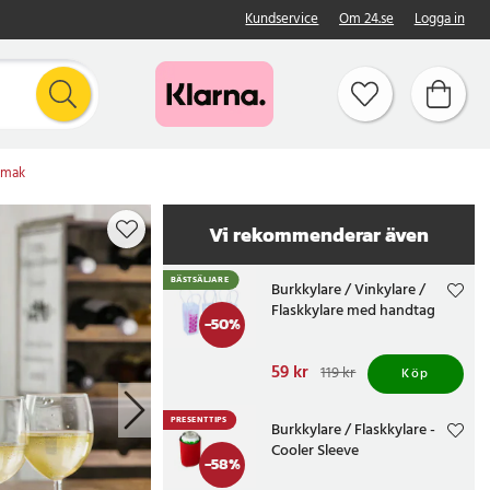
Kundservice
Om 24.se
Logga in
 smak
Vi rekommenderar även
BÄSTSÄLJARE
Burkkylare / Vinkylare /
Flaskkylare med handtag
-
50
%
Nuvarande pris
59 kr
:
119 kr
Köp
59 kr
Tidigare pris
:
119 kr
PRESENTTIPS
Burkkylare / Flaskkylare -
Cooler Sleeve
-
58
%