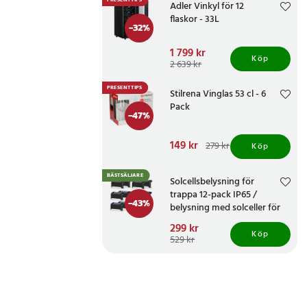
PRESENTTIPS
Adler Vinkyl för 12
flaskor - 33L
-
32
%
Nuvarande pris
1 799 kr
:
Köp
1 799 kr
Tidigare pris
:
2 639 kr
2 639 kr
PRESENTTIPS
Stilrena Vinglas 53 cl - 6
Pack
-
47
%
Nuvarande pris
149 kr
:
279 kr
Köp
149 kr
Tidigare pris
:
279 kr
BÄSTSÄLJARE
Solcellsbelysning för
trappa 12-pack IP65 /
-
43
%
belysning med solceller för
altan och staket /
Nuvarande pris
299 kr
:
trappbelysning
Köp
299 kr
Tidigare pris
:
529 kr
529 kr