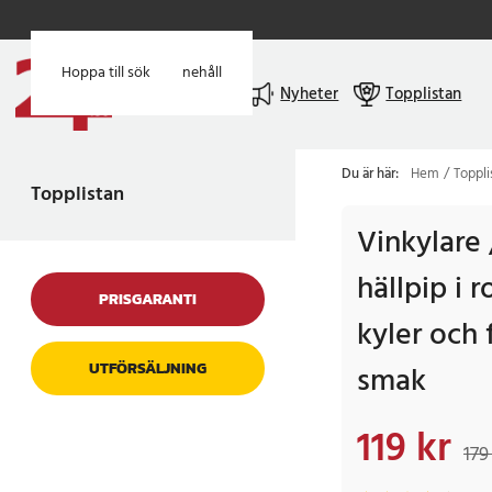
Hoppa till huvudinnehåll
Hoppa till sök
Meny
Nyheter
Topplistan
Du är här:
Hem
Toppli
Topplistan
Vinkylare 
hällpip i ro
PRISGARANTI
kyler och 
UTFÖRSÄLJNING
smak
119 kr
Nuvarande pris
:
119 
179