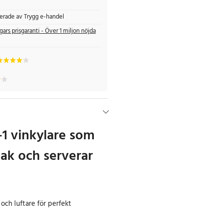
fierade av Trygg e-handel
gars prisgaranti - Över 1 miljon nöjda
-1 vinkylare som
ak och serverar
och luftare för perfekt