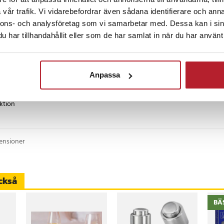
2 månader sedan
vår trafik. Vi vidarebefordrar även sådana identifierare och anna
luftar vinet vid servering
nnons- och analysföretag som vi samarbetar med. Dessa kan i sin
stål och ABS
kt o snabb leverans
har tillhandahållit eller som de har samlat in när du har använt 
ompakt och praktisk
timmar
2 x 1,5 cm
3 månader sedan
Anpassa
er x längd): 1,5 x 19 cm
askan
luftaren för smidig servering
nktion
och återanvända
ingen
censioner
stål
ner
ckså
BÄ