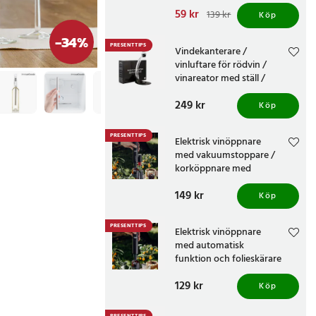
Nuvarande pris
59 kr
:
139 kr
Köp
59 kr
Tidigare pris
:
139 kr
-
34
%
PRESENTTIPS
Vindekanterare /
vinluftare för rödvin /
vinareator med ställ /
dekanterare för vin
Pris
249 kr
:
249 kr
Köp
PRESENTTIPS
Elektrisk vinöppnare
med vakuumstoppare /
korköppnare med
folieskärare och hällpip
Pris
149 kr
:
149 kr
Köp
PRESENTTIPS
Elektrisk vinöppnare
med automatisk
funktion och folieskärare
Pris
129 kr
:
129 kr
Köp