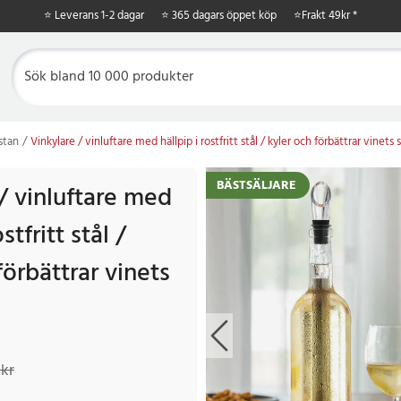
⭐ Leverans 1-2 dagar
⭐ 365 dagars öppet köp
⭐
Frakt 49kr *
stan
Vinkylare / vinluftare med hällpip i rostfritt stål / kyler och förbättrar vinets
BÄSTSÄLJARE
/ vinluftare med
stfritt stål /
förbättrar vinets
kr
Tidigare pris
:
179 kr
 kr