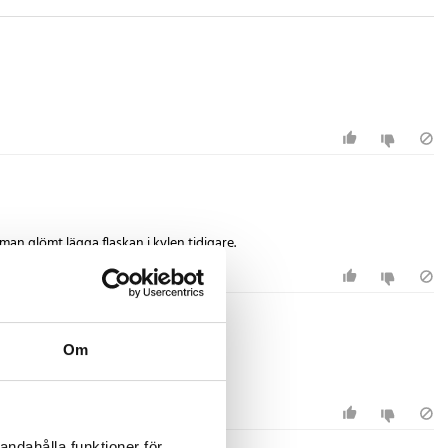
man glömt lägga flaskan i kylen tidigare.
Om
andahålla funktioner för