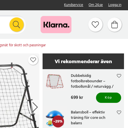
Kundservice
Om 24.se
Logga in
snät för skott och passningar
Vi rekommenderar även
Dubbelsidig
fotbollsrebounder –
fotbollsmål / returvägg /
träningsmål med
Pris
699 kr
:
699 kr
reboundnät
Köp
Balansboll – effektiv
träning för core och
-
29
%
balans