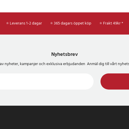
⭐ Leverans 1-2 dagar
⭐ 365 dagars öppet köp
⭐
Frakt 49kr *
Nyhetsbrev
del av nyheter, kampanjer och exklusiva erbjudanden Anmäl dig till vårt nyh