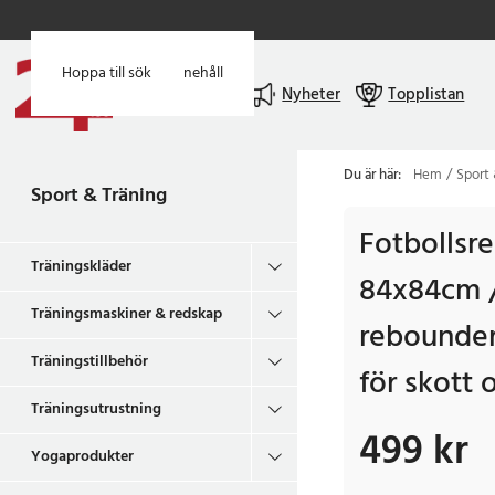
Hoppa till huvudinnehåll
Hoppa till sök
Meny
Nyheter
Topplistan
Du är här:
Hem
Sport 
Sport & Träning
Fotbollsr
Träningskläder
84x84cm /
Träningsmaskiner & redskap
rebounder
Träningstillbehör
för skott 
Träningsutrustning
499 kr
Pris
:
499 kr
Yogaprodukter