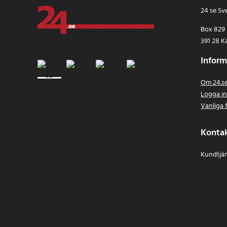
24 se Sv
Box 829
391 28 K
Inform
Om 24.s
Logga i
Vanliga 
Konta
Kundtjän