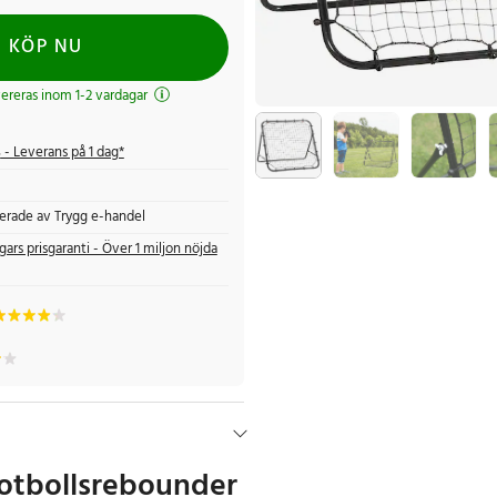
KÖP NU
evereras inom 1-2 vardagar
s
- Leverans på 1 dag*
fierade av Trygg e-handel
gars prisgaranti - Över 1 miljon nöjda
fotbollsrebounder