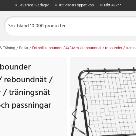
⭐ Leverans 1-2 dagar
⭐ 365 dagars öppet köp
⭐
Frakt 49kr *
& Träning
Bollar
Fotbollsrebounder 84x84cm / reboundnät / rebounder / träning
ebounder
 reboundnät /
 / träningsnät
och passningar