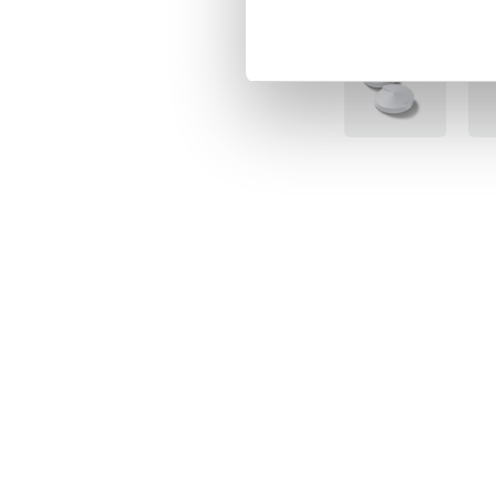
Senast besökta
lagövningar.
BÄSTSÄLJARE
BÄS
Specifikation
- Nätstorlek: 84 x 84
- Material: stål, PE (p
- Vikt: 2,8 kg
- Funktioner: justerba
elastiska fästen
- Montering: krävs
Artikelnummer
:
1290