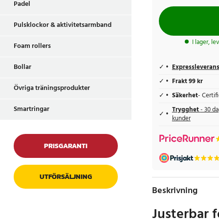
Padel
Pulsklockor & aktivitetsarmband
I lager, l
Foam rollers
Bollar
Expressleveran
Frakt 99 kr
Övriga träningsprodukter
Säkerhet
- Certi
Smartringar
Trygghet
- 30 da
kunder
PRISGARANTI
UTFÖRSÄLJNING
Beskrivning
Justerbar 