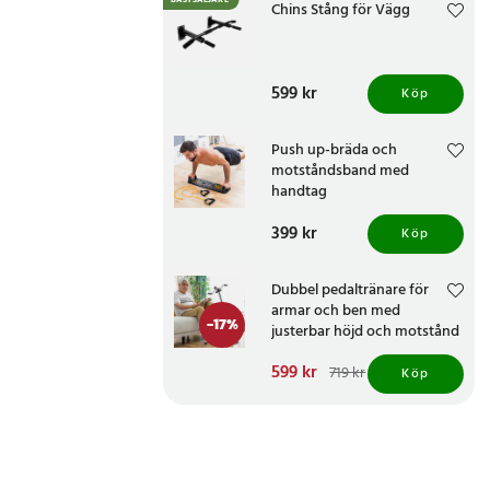
BÄSTSÄLJARE
Chins Stång för Vägg
Pris
599 kr
:
599 kr
Köp
Push up-bräda och
motståndsband med
handtag
Pris
399 kr
:
399 kr
Köp
Dubbel pedaltränare för
armar och ben med
-
17
%
justerbar höjd och motstånd
Nuvarande pris
599 kr
:
719 kr
Köp
599 kr
Tidigare pris
:
719 kr