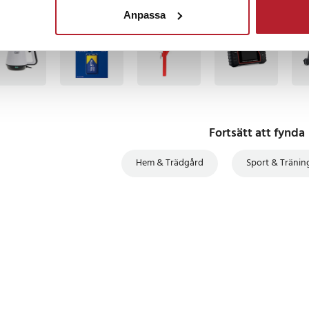
Anpassa
TSÄLJARE
BÄSTSÄLJARE
BÄS
 cm
last)
r vinkel, hopfällbar design,
Fortsätt att fynda
Hem & Trädgård
Sport & Tränin
98