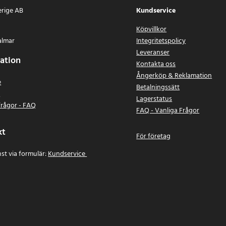
erige AB
Kundservice
Köpvillkor
almar
Integritetspolicy
Leveranser
ation
Kontakta oss
Ångerköp & Reklamation
e
Betalningssätt
n
Lagerstatus
frågor - FAQ
FAQ - Vanliga Frågor
kt
För företag
st via formulär:
Kundservice