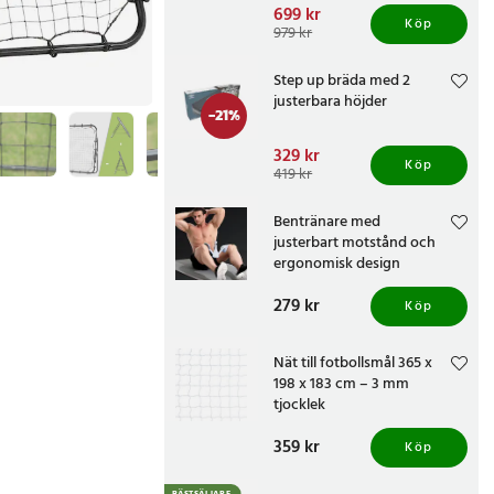
Nuvarande pris
699 kr
:
Köp
699 kr
Tidigare pris
:
979 kr
979 kr
Step up bräda med 2
justerbara höjder
-
21
%
Nuvarande pris
329 kr
:
Köp
329 kr
Tidigare pris
:
419 kr
419 kr
Bentränare med
justerbart motstånd och
ergonomisk design
Pris
279 kr
:
279 kr
Köp
Nät till fotbollsmål 365 x
198 x 183 cm – 3 mm
tjocklek
Pris
359 kr
:
359 kr
Köp