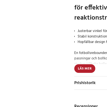
för effekti
reaktionst
Justerbar vinkel fö
Stabil konstruktion
Hopfällbar design f
En fotbollsrebounder 
passningar och bollko
studsar tillbaka bolle
LÄS MER
dynamisk träningsupp
reaktionsförmågan.
Prishistorik
Den justerbara vinkel
träningen efter olika
snabba returer för re
vinkel passar för pas
Recensioner