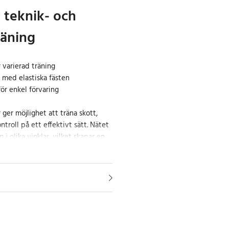
v teknik- och
räning
r varierad träning
 med elastiska fästen
ör enkel förvaring
ger möjlighet att träna skott,
ntroll på ett effektivt sätt. Nätet
n i olika vinklar, vilket skapar en
levelse och förbättrar
n gör det möjligt att anpassa
 övningar. En brant vinkel ger
aktionsträning, medan en lägre
sningar och mottagning.