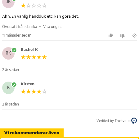
JK
Specifikationer
Ahh. En vanlig handduk etc. kan göra det.
- Varumärke: Dunlop
- Mått: 90 x 30 cm
Översatt från danska
•
Visa original
- Material: Polyester
11 månader sedan
- Kyltid: Upp till 2 timmar
- Kemikaliefri kylteknologi
Rachel K
RK
- Tvättbar: 30°C
Artikelnummer
:
90641
2 år sedan
Kirsten
K
2 år sedan
Verified by Trustvoice
Vi rekommenderar även