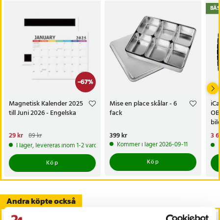
BÄS
-
67
%
Magnetisk Kalender 2025
Mise en place skålar - 6
iC
till Juni 2026 - Engelska
fack
OBD
bil
dia
Nuvarande pris
29 kr
:
Pris
399 kr
:
399 kr
Nu
3 6
89 kr
29 kr
Tidigare pris
:
89 kr
3 6
Kommer i lager 2026-09-11
I lager, levereras inom 1-2 vardagar
Köp
Köp
Andra köpte också