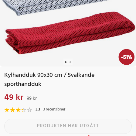
-
51
%
Kylhandduk 90x30 cm / Svalkande
sporthandduk
49 kr
Nuvarande pris
:
49 kr
Tidigare pris
:
99 kr
99 kr
3.3
3 recensioner
PRODUKTEN HAR UTGÅTT