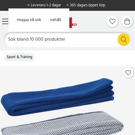
⭐ Leverans 1-2 dagar
⭐ 365 dagars öppet köp
Hoppa till huvudinnehåll
Hoppa till sök
Sport & Träning