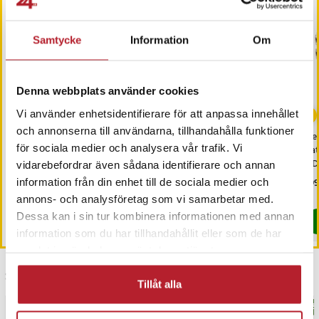
Samtycke
Information
Om
Denna webbplats använder cookies
-
16
%
Vi använder enhetsidentifierare för att anpassa innehållet
och annonserna till användarna, tillhandahålla funktioner
Sporthandduk /
USB-Laddare 20W med
De
för sociala medier och analysera vår trafik. Vi
Gymhandduk i
USB QC3.0 och USB-C PD
va
snabbtorkande microfiber
- Vit
HD
vidarebefordrar även sådana identifierare och annan
un
information från din enhet till de sociala medier och
Nuvarande pris
109 kr
:
Pris
89 kr
:
89 kr
Pri
199
129 kr
109 kr
Tidigare pris
:
129 kr
I lager, levereras inom 1-2 vardagar
I lager, levereras inom 1-2 vardagar
annons- och analysföretag som vi samarbetar med.
Dessa kan i sin tur kombinera informationen med annan
Köp
Köp
information som du har tillhandahållit eller som de har
samlat in när du har använt deras tjänster.
Senast besökta
Tillåt alla
BÄSTSÄLJARE
BÄS