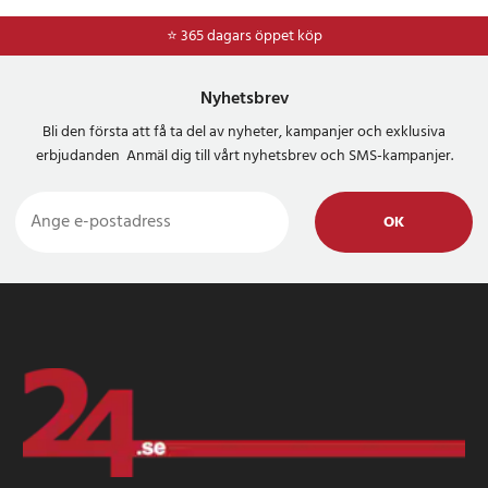
⭐ 365 dagars öppet köp
⭐
Frakt 49kr *
Nyhetsbrev
Bli den första att få ta del av nyheter, kampanjer och exklusiva
erbjudanden Anmäl dig till vårt nyhetsbrev och SMS-kampanjer.
OK