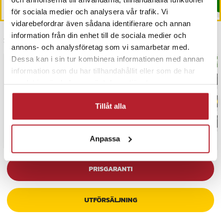
Köp
Köp
för sociala medier och analysera vår trafik. Vi
vidarebefordrar även sådana identifierare och annan
information från din enhet till de sociala medier och
Senast besökta
annons- och analysföretag som vi samarbetar med.
Dessa kan i sin tur kombinera informationen med annan
BÄSTSÄLJARE
BÄS
information som du har tillhandahållit eller som de har
samlat in när du har använt deras tjänster.
Tillåt alla
Anpassa
PRISGARANTI
UTFÖRSÄLJNING