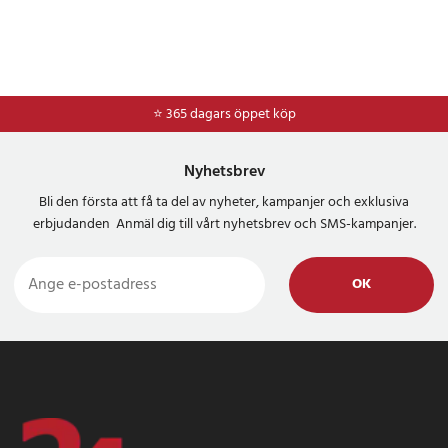
⭐ 365 dagars öppet köp
⭐
Frakt 49kr *
Nyhetsbrev
Bli den första att få ta del av nyheter, kampanjer och exklusiva
erbjudanden Anmäl dig till vårt nyhetsbrev och SMS-kampanjer.
OK