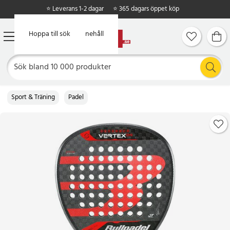
⭐ Leverans 1-2 dagar
⭐ 365 dagars öppet köp
Hoppa till huvudinnehåll
Hoppa till sök
Sport & Träning
Padel