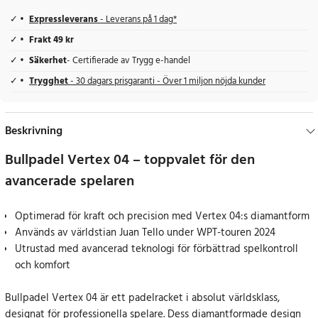
Expressleverans
- Leverans på 1 dag*
Frakt 49 kr
Säkerhet
- Certifierade av Trygg e-handel
Trygghet
- 30 dagars prisgaranti - Över 1 miljon nöjda kunder
Beskrivning
Bullpadel Vertex 04 – toppvalet för den
avancerade spelaren
Optimerad för kraft och precision med Vertex 04:s diamantform
Används av världstian Juan Tello under WPT-touren 2024
Utrustad med avancerad teknologi för förbättrad spelkontroll
och komfort
Bullpadel Vertex 04 är ett padelracket i absolut världsklass,
designat för professionella spelare. Dess diamantformade design