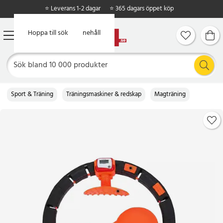
⭐ Leverans 1-2 dagar
⭐ 365 dagars öppet köp
Hoppa till huvudinnehåll
Hoppa till sök
Sport & Träning
Träningsmaskiner & redskap
Magträning