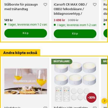
Stålborste för pizzaugn
iCarsoft CR MAX OBD /
Rul
med trähandtag
OBD2 felkodsläsare /
mag
bildiagnosverktyg /
di
diagnosverktyg för bil
kni
Pris
149 kr
:
149 kr
Nuvarande pris
3 698 kr
:
Pri
249
3 999 kr
3 698 kr
Tidigare pris
:
3 999 kr
I lager, levereras inom 1-2 vardagar
I lager, levereras inom 1-2 vardagar
Köp
Köp
Andra köpte också
BÄSTSÄLJARE
BÄS
-
33
%