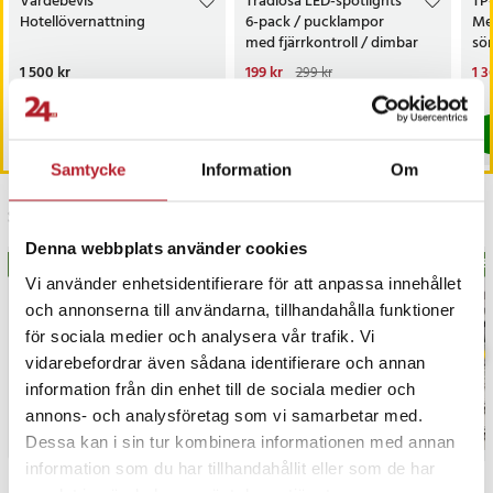
Värdebevis
Trådlösa LED-spotlights
TP
Hotellövernattning
6-pack / pucklampor
Me
med fjärrkontroll / dimbar
sö
skåpbelysning
AC
Pris
1 500 kr
:
1 500 kr
Nuvarande pris
199 kr
:
Nu
1 3
299 kr
199 kr
Tidigare pris
:
299 kr
1 3
I lager, levereras inom 1-2 vardagar
I lager, levereras inom 1-2 vardagar
Köp
Köp
Samtycke
Information
Om
Senast besökta
Denna webbplats använder cookies
BÄSTSÄLJARE
BÄS
Vi använder enhetsidentifierare för att anpassa innehållet
och annonserna till användarna, tillhandahålla funktioner
för sociala medier och analysera vår trafik. Vi
vidarebefordrar även sådana identifierare och annan
information från din enhet till de sociala medier och
annons- och analysföretag som vi samarbetar med.
Dessa kan i sin tur kombinera informationen med annan
information som du har tillhandahållit eller som de har