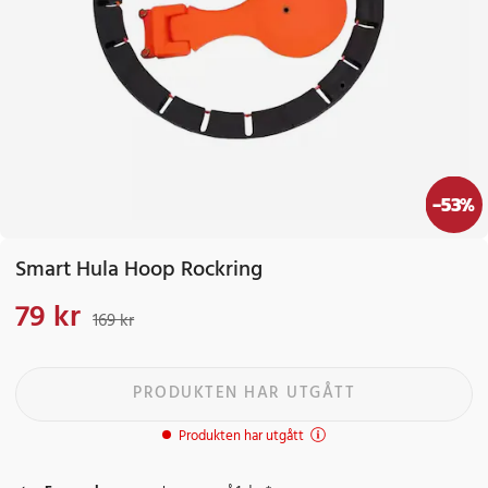
-
53
%
Smart Hula Hoop Rockring
79 kr
Nuvarande pris
:
79 kr
Tidigare pris
:
169 kr
169 kr
PRODUKTEN HAR UTGÅTT
Produkten har utgått