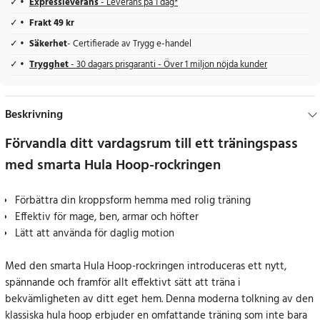
Expressleverans
- Leverans på 1 dag*
Frakt 49 kr
Säkerhet
- Certifierade av Trygg e-handel
Trygghet
- 30 dagars prisgaranti - Över 1 miljon nöjda kunder
Beskrivning
Förvandla ditt vardagsrum till ett träningspass
med smarta Hula Hoop-rockringen
Förbättra din kroppsform hemma med rolig träning
Effektiv för mage, ben, armar och höfter
Lätt att använda för daglig motion
Med den smarta Hula Hoop-rockringen introduceras ett nytt,
spännande och framför allt effektivt sätt att träna i
bekvämligheten av ditt eget hem. Denna moderna tolkning av den
klassiska hula hoop erbjuder en omfattande träning som inte bara