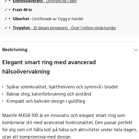
Expressleverans
- Leverans på 1 dag*
Frakt 49 kr
Säkerhet
- Certifierade av Trygg e-handel
Trygghet
- 30 dagars prisgaranti - Över 1 miljon nöjda kunder
Beskrivning
Elegant smart ring med avancerad
hälsoövervakning
Spårar sömnkvalitet, hjärtfrekvens och syrenivå i blodet
Räknar steg, kaloriförbrukning och avstånd
Kompakt och bekväm design i guldfärg
Maxlife MXSR-100 är en innovativ och elegant smart ring som
kombinerar stil med avancerad funktionalitet. Den passar perfekt
för dig som vill hålla koll på hälsa och aktiviteter under hela dagen,
utan att kompromissa med design.