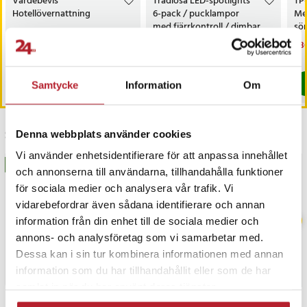
Värdebevis
Trådlösa LED-spotlights
TP
Hotellövernattning
6-pack / pucklampor
Me
med fjärrkontroll / dimbar
sö
skåpbelysning
AC
Pris
1 500 kr
:
1 500 kr
Nuvarande pris
199 kr
:
Nu
1 3
299 kr
199 kr
Tidigare pris
:
299 kr
1 3
I lager, levereras inom 1-2 vardagar
I lager, levereras inom 1-2 vardagar
Köp
Köp
Samtycke
Information
Om
Senast besökta
Denna webbplats använder cookies
Vi använder enhetsidentifierare för att anpassa innehållet
BÄSTSÄLJARE
BÄSTSÄLJARE
och annonserna till användarna, tillhandahålla funktioner
för sociala medier och analysera vår trafik. Vi
vidarebefordrar även sådana identifierare och annan
information från din enhet till de sociala medier och
annons- och analysföretag som vi samarbetar med.
Dessa kan i sin tur kombinera informationen med annan
information som du har tillhandahållit eller som de har
samlat in när du har använt deras tjänster.