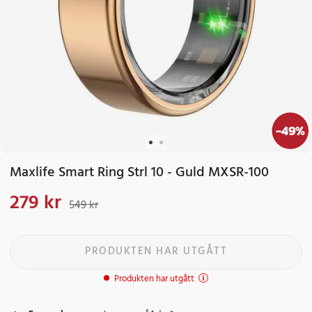
-
49
%
Maxlife Smart Ring Strl 10 - Guld MXSR-100
279 kr
Nuvarande pris
:
279 kr
Tidigare pris
:
549 kr
549 kr
PRODUKTEN HAR UTGÅTT
Produkten har utgått