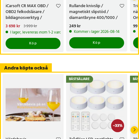
- Färg: Guld
iCarsoft CR MAX OBD /
Rullande knivslip /
Tr
- Garanti: 12 månader
OBD2 felkodsläsare /
magnetiskt slipstöd /
näs
bildiagnosverktyg /
diamantbryne 400/1000 /
On
Artikelnummer
:
117919
diagnosverktyg för bil
knivvässare med fasta vinklar
nä
Nuvarande pris
3 698 kr
:
Pris
249 kr
:
249 kr
Pri
99 
3 999 kr
3 698 kr
Tidigare pris
:
3 999 kr
Kommer i lager 2026-08-14
I lager, levereras inom 1-2 vardagar
Köp
Köp
Andra köpte också
BÄSTSÄLJARE
BÄS
-
33
%