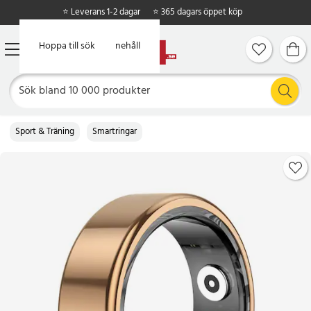
⭐ Leverans 1-2 dagar
⭐ 365 dagars öppet köp
Hoppa till huvudinnehåll
Hoppa till sök
Sport & Träning
Smartringar