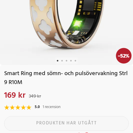
-
52
%
Smart Ring med sömn- och pulsövervakning Strl
9 R10M
169 kr
Nuvarande pris
:
169 kr
Tidigare pris
:
349 kr
349 kr
5.0
1 recension
PRODUKTEN HAR UTGÅTT