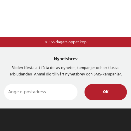
⭐ 365 dagars öppet köp
⭐
Frakt 49kr *
Nyhetsbrev
Bli den första att få ta del av nyheter, kampanjer och exklusiva
erbjudanden Anmäl dig till vårt nyhetsbrev och SMS-kampanjer.
OK