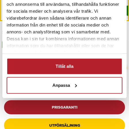
I lager, levereras inom 1-2 vardagar
och annonserna till användarna, tillhandahålla funktioner
Köp
Köp
för sociala medier och analysera vår trafik. Vi
vidarebefordrar även sådana identifierare och annan
information från din enhet till de sociala medier och
Senast besökta
annons- och analysföretag som vi samarbetar med.
Dessa kan i sin tur kombinera informationen med annan
BÄSTSÄLJARE
BÄSTSÄLJARE
information som du har tillhandahållit eller som de har
samlat in när du har använt deras tjänster.
Tillåt alla
Anpassa
PRISGARANTI
UTFÖRSÄLJNING