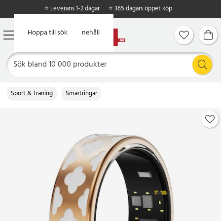
⭐ Leverans 1-2 dagar
⭐ 365 dagars öppet köp
Hoppa till huvudinnehåll
Hoppa till sök
Sport & Träning
Smartringar