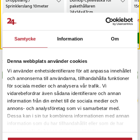
Droppslang /
Dunlop Cykelväska för
Trä
cykelturer.
Sprinklerslang 10meter
pakethållaren
15m
24x14x47cm
Artikelnummer
:
API-HUR-134430
Nuvarande pris
89 kr
:
Pris
269 kr
:
269 kr
Nu
109
99 kr
89 kr
Tidigare pris
:
99 kr
109
I lager, levereras inom 1-2 vardagar
I lager, levereras inom 1-2 vardagar
Köp
Köp
Samtycke
Information
Om
Senast besökta
Denna webbplats använder cookies
Vi använder enhetsidentifierare för att anpassa innehållet
BÄSTSÄLJARE
BÄS
och annonserna till användarna, tillhandahålla funktioner
för sociala medier och analysera vår trafik. Vi
vidarebefordrar även sådana identifierare och annan
information från din enhet till de sociala medier och
annons- och analysföretag som vi samarbetar med.
Dessa kan i sin tur kombinera informationen med annan
information som du har tillhandahållit eller som de har
samlat in när du har använt deras tjänster.