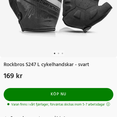
Rockbros S247 L cykelhandskar - svart
169 kr
Pris
:
169 kr
KÖP NU
Varan finns i vårt fjärrlager, förväntas skickas inom 5-7 arbetsdagar