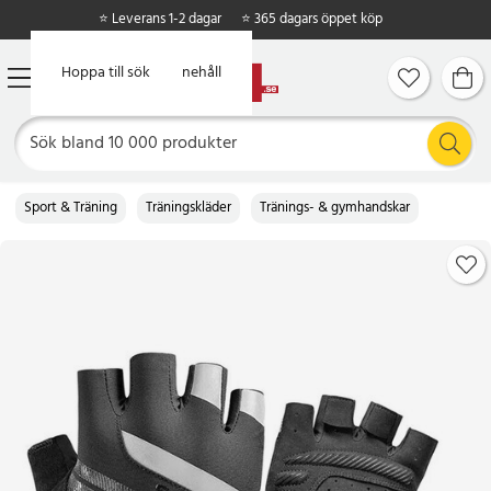
⭐ Leverans 1-2 dagar
⭐ 365 dagars öppet köp
Hoppa till huvudinnehåll
Hoppa till sök
Sport & Träning
Träningskläder
Tränings- & gymhandskar