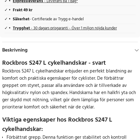
Expressleverans
- Leverans på 1 dag*
Frakt 49 kr
Säkerhet
- Certifierade av Trygg e-handel
Trygghet
- 30 dagars prisgaranti - Över 1 miljon nöjda kunder
Beskrivning
Rockbros S247 L cykelhandskar - svart
Rockbros S247 L cykelhandskar erbjuder en perfekt blandning av
komfort och praktiska egenskaper för cyklister. De förbättrar
greppet om styret, passar alla användare och är tillverkade av
högkvalitativ nylon och spandex. Handskarna har en halkfri yta och
ger skydd mot nötning, vilket gör dem lämpliga för personer som
prioriterar komfort och säkerhet när de cyklar.
Viktiga egenskaper hos Rockbros S247 L
cykelhandskar:
Förbättrat grepp. Denna funktion ger stabilitet och kontroll