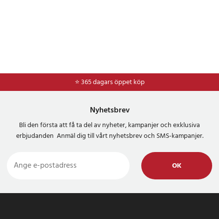
⭐ 365 dagars öppet köp
⭐
Frakt 49kr *
Nyhetsbrev
Bli den första att få ta del av nyheter, kampanjer och exklusiva
erbjudanden Anmäl dig till vårt nyhetsbrev och SMS-kampanjer.
OK