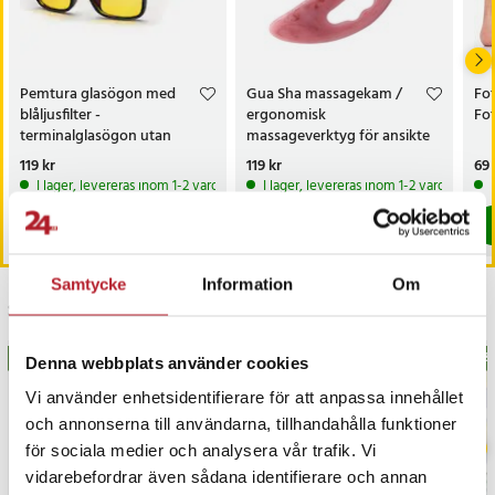
Pemtura glasögon med
Gua Sha massagekam /
Fot
blåljusfilter -
ergonomisk
Fo
terminalglasögon utan
massageverktyg för ansikte
styrka
och kropp
Pris
119 kr
:
119 kr
Pris
119 kr
:
119 kr
Pri
69 
I lager, levereras inom 1-2 vardagar
I lager, levereras inom 1-2 vardagar
Köp
Köp
Samtycke
Information
Om
Senast besökta
BÄSTSÄLJARE
BÄS
Denna webbplats använder cookies
Vi använder enhetsidentifierare för att anpassa innehållet
och annonserna till användarna, tillhandahålla funktioner
för sociala medier och analysera vår trafik. Vi
vidarebefordrar även sådana identifierare och annan