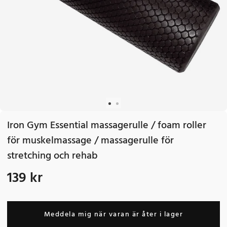
Iron Gym Essential massagerulle / foam roller
för muskelmassage / massagerulle för
stretching och rehab
139 kr
Pris
:
139 kr
Meddela mig när varan är åter i lager