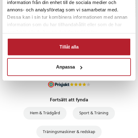
information från din enhet till de sociala medier och
annons- och analysföretag som vi samarbetar med.
Dessa kan i sin tur kombinera informationen med annan
information som du har tillhandahållit eller som de har
PRISGARANTI
samlat in när du har använt deras tjänster.
Tillåt alla
UTFÖRSÄLJNING
Anpassa
Fortsätt att fynda
Hem & Trädgård
Sport & Träning
Träningsmaskiner & redskap