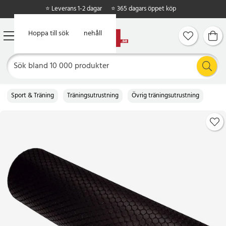
⭐ Leverans 1-2 dagar
⭐ 365 dagars öppet köp
Hoppa till huvudinnehåll
Hoppa till sök
Sport & Träning
Träningsutrustning
Övrig träningsutrustning