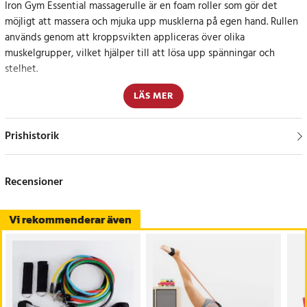
Iron Gym Essential massagerulle är en foam roller som gör det
möjligt att massera och mjuka upp musklerna på egen hand. Rullen
används genom att kroppsvikten appliceras över olika
muskelgrupper, vilket hjälper till att lösa upp spänningar och
stelhet.
LÄS MER
Regelbunden användning kan bidra till bättre blodcirkulation i
musklerna. Den ökade cirkulationen hjälper musklerna att
återhämta sig efter träning och kan minska känslan av träningsvärk.
Prishistorik
Massagerullen kan användas både före och efter träningspass.
Under uppvärmning kan den hjälpa till att förbereda musklerna
Recensioner
inför aktivitet, medan den efter träning kan bidra till att mjuka
upp musklerna och stödja återhämtningen.
Vi rekommenderar även
Den fungerar även bra vid rörlighetsövningar och
rehabiliteringsträning. Genom att arbeta med olika delar av
kroppen kan användaren fokusera på områden där spänningar ofta
uppstår, exempelvis rygg, ben och axlar.