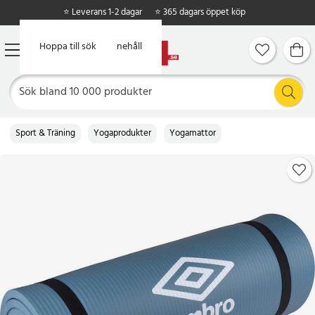
⭐ Leverans 1-2 dagar
⭐ 365 dagars öppet köp
Hoppa till huvudinnehåll
Hoppa till sök
Sport & Träning
Yogaprodukter
Yogamattor