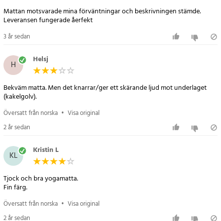
Mattan motsvarade mina förväntningar och beskrivningen stämde.
Leveransen fungerade åerfekt
3 år sedan
Helsj
H
Bekväm matta. Men det knarrar/ger ett skärande ljud mot underlaget
(kakelgolv).
Översatt från norska
•
Visa original
2 år sedan
Kristin L
KL
Tjock och bra yogamatta.
Fin färg.
Översatt från norska
•
Visa original
2 år sedan