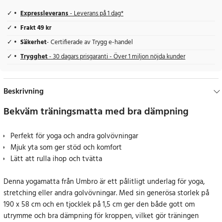
Expressleverans
- Leverans på 1 dag*
Frakt 49 kr
Säkerhet
- Certifierade av Trygg e-handel
Trygghet
- 30 dagars prisgaranti - Över 1 miljon nöjda kunder
Beskrivning
Bekväm träningsmatta med bra dämpning
Perfekt för yoga och andra golvövningar
Mjuk yta som ger stöd och komfort
Lätt att rulla ihop och tvätta
Denna yogamatta från Umbro är ett pålitligt underlag för yoga,
stretching eller andra golvövningar. Med sin generösa storlek på
190 x 58 cm och en tjocklek på 1,5 cm ger den både gott om
utrymme och bra dämpning för kroppen, vilket gör träningen