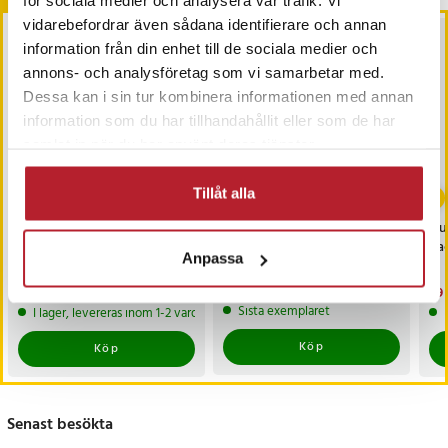
för sociala medier och analysera vår trafik. Vi
vidarebefordrar även sådana identifierare och annan
information från din enhet till de sociala medier och
annons- och analysföretag som vi samarbetar med.
Dessa kan i sin tur kombinera informationen med annan
information som du har tillhandahållit eller som de har
samlat in när du har använt deras tjänster.
-
35
%
Tillåt alla
Umbro Yogamatta
Nedis Aktiv
Flu
190x58cm
Inomhusantenn FM /
pa
Anpassa
UHF / VHF
Nuvarande pris
219 kr
:
Pris
289 kr
:
289 kr
Nu
79 
339 kr
219 kr
Tidigare pris
:
339 kr
79 
Sista exemplaret
I lager, levereras inom 1-2 vardagar
Köp
Köp
Senast besökta