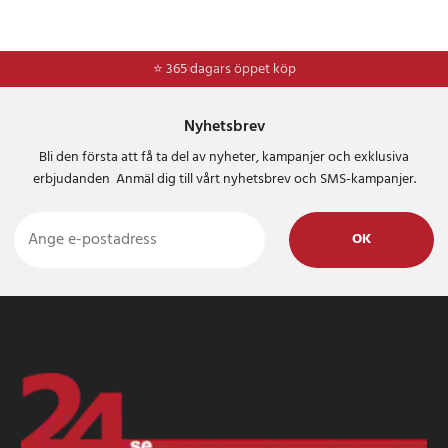
⭐ 365 dagars öppet köp
⭐
Frakt 49kr *
Nyhetsbrev
Bli den första att få ta del av nyheter, kampanjer och exklusiva
erbjudanden Anmäl dig till vårt nyhetsbrev och SMS-kampanjer.
OK