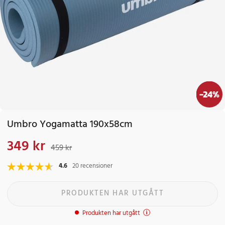
-
24
%
Umbro Yogamatta 190x58cm
349 kr
Nuvarande pris
:
349 kr
Tidigare pris
:
459 kr
459 kr
4.6
20 recensioner
PRODUKTEN HAR UTGÅTT
Produkten har utgått