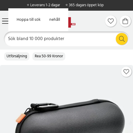
⭐ Leverans 1-2 dagar
⭐ 365 dagars öppet köp
Hoppa till huvudinnehåll
Hoppa till sök
Utförsäljning
Rea 50-99 Kronor