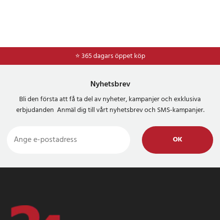
⭐ 365 dagars öppet köp
⭐
Frakt 49kr *
Nyhetsbrev
Bli den första att få ta del av nyheter, kampanjer och exklusiva
erbjudanden Anmäl dig till vårt nyhetsbrev och SMS-kampanjer.
OK