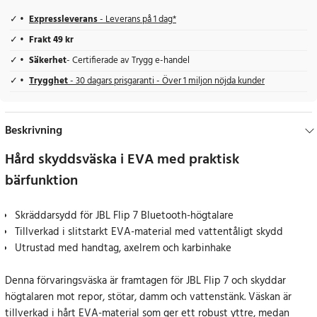
Expressleverans
- Leverans på 1 dag*
Frakt 49 kr
Säkerhet
- Certifierade av Trygg e-handel
Trygghet
- 30 dagars prisgaranti - Över 1 miljon nöjda kunder
Beskrivning
Hård skyddsväska i EVA med praktisk
bärfunktion
Skräddarsydd för JBL Flip 7 Bluetooth-högtalare
Tillverkad i slitstarkt EVA-material med vattentåligt skydd
Utrustad med handtag, axelrem och karbinhake
Denna förvaringsväska är framtagen för JBL Flip 7 och skyddar
högtalaren mot repor, stötar, damm och vattenstänk. Väskan är
tillverkad i hårt EVA-material som ger ett robust yttre, medan