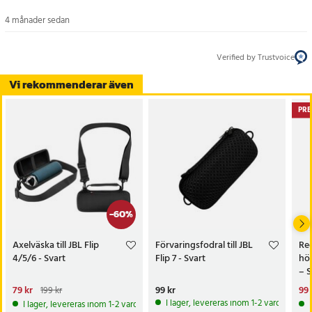
- Färg: Svart
- Skydd: Stöttålig, vattentålig, dammtålig och reptålig
4 månader sedan
- Förvaringslösning: Handtag, axelrem och karbinhake
- Stängning: Slitstark dragkedja
Verified by Trustvoice
Artikelnummer
:
123497
Vi rekommenderar även
PRE
-
60
%
Axelväska till JBL Flip
Förvaringsfodral till JBL
Ree
4/5/6 - Svart
Flip 7 - Svart
hö
– S
Nuvarande pris
79 kr
:
Pris
99 kr
:
99 kr
Nu
99 
199 kr
79 kr
Tidigare pris
:
199 kr
99 
I lager, levereras inom 1-2 vardagar
I lager, levereras inom 1-2 vardagar