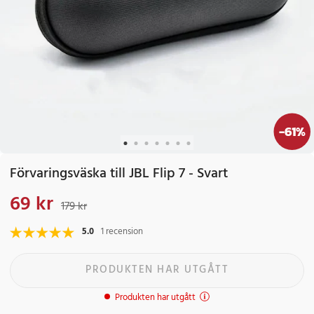
-
61
%
Förvaringsväska till JBL Flip 7 - Svart
69 kr
Nuvarande pris
:
69 kr
Tidigare pris
:
179 kr
179 kr
5.0
1 recension
PRODUKTEN HAR UTGÅTT
Produkten har utgått