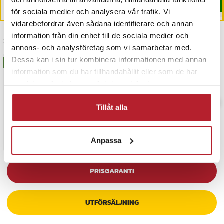
Köp
Köp
för sociala medier och analysera vår trafik. Vi
vidarebefordrar även sådana identifierare och annan
information från din enhet till de sociala medier och
Senast besökta
annons- och analysföretag som vi samarbetar med.
Dessa kan i sin tur kombinera informationen med annan
BÄSTSÄLJARE
BÄSTSÄLJARE
BÄS
information som du har tillhandahållit eller som de har
samlat in när du har använt deras tjänster.
Tillåt alla
Anpassa
PRISGARANTI
UTFÖRSÄLJNING