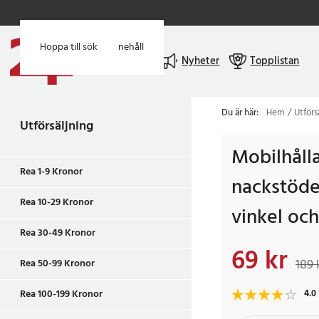
Hoppa till huvudinnehåll
Hoppa till sök
Meny
Nyheter
Topplistan
Du är här:
Hem
Utförs
Utförsäljning
Mobilhålla
Rea 1-9 Kronor
nackstöde
Rea 10-29 Kronor
vinkel och
Rea 30-49 Kronor
69 kr
Nuvarande pris
:
69 k
189 
Rea 50-99 Kronor
Rea 100-199 Kronor
4.0