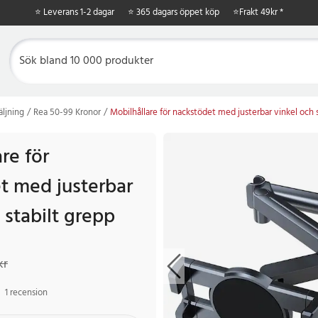
⭐ Leverans 1-2 dagar
⭐ 365 dagars öppet köp
⭐
Frakt 49kr *
äljning
Rea 50-99 Kronor
Mobilhållare för nackstödet med justerbar vinkel och 
re för
t med justerbar
 stabilt grepp
r
Tidigare pris
:
189 kr
kr
1 recension