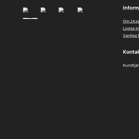
Inform
Om 24.s
Logga i
Vanliga 
Konta
Kundtjän