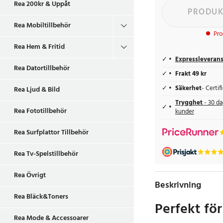
Rea 200kr & Uppåt
PRODUK
Rea Mobiltillbehör
Pro
Rea Hem & Fritid
Expressleveran
Rea Datortillbehör
Frakt 49 kr
Säkerhet
- Certi
Rea Ljud & Bild
Trygghet
- 30 da
Rea Fototillbehör
kunder
Rea Surfplattor Tillbehör
Rea Tv-Spelstillbehör
Rea Övrigt
Beskrivning
Rea Bläck&Toners
Perfekt fö
Rea Mode & Accessoarer