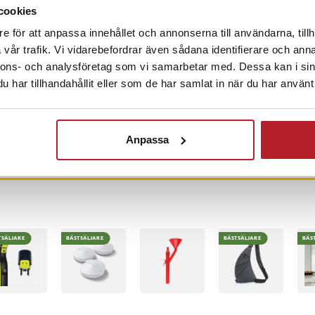
cookies
a sidor för kontinuerlig
e för att anpassa innehållet och annonserna till användarna, tillh
4
%
-
32
%
vår trafik. Vi vidarebefordrar även sådana identifierare och anna
ckstödsavstånd på 105–160 mm
GlocalMe
Kokosfibermatta
Eme
nnons- och analysföretag som vi samarbetar med. Dessa kan i sin
9
Duoturbo bärbar
för träd – Matta av
- Bä
har tillhandahållit eller som de har samlat in när du har använt 
4G/LTE Wi-Fi-router
kokosfiber /
Rå
med lång batteritid
Skyddmatta för träd
Nuvarande pris
1 689 kr
:
Pris
79 kr
:
79 kr
Pri
229
2 499 kr
och växter
9 kr
1 689 kr
Tidigare pris
:
I lager, levereras inom 1-2 vardagar
I
inom 1-2 vardagar
Sista exemplaret
2 499 kr
Anpassa
Köp
Köp
TSÄLJARE
BÄSTSÄLJARE
BÄSTSÄLJARE
BÄS