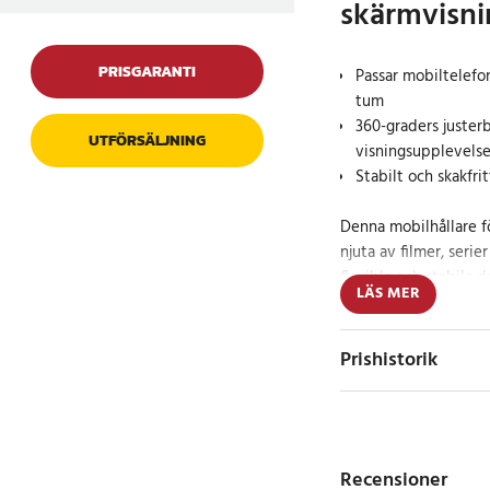
skärmvisni
PRISGARANTI
Passar mobiltelefone
tum
360-graders justerb
UTFÖRSÄLJNING
visningsupplevels
Stabilt och skakfr
Denna mobilhållare f
njuta av filmer, serie
flexibla och stabila
LÄS MER
både mobiltelefoner o
till 12,9 tum. Den a
klämstrukturen och i
Prishistorik
starkt och skakfritt 
Full justerbarhet
Recensioner
Med en 360-graders r