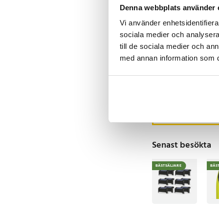
glidning
Denna webbplats använder 
- Laddningshål på båd
Vi använder enhetsidentifierar
strömförsörjning
-
1
sociala medier och analysera 
- Kompatibel med na
Elektrisk flugsmälla
till de sociala medier och a
Artikelnummer
:
11904
med batteridrift
med annan information som du 
Nuvarande pris
59 kr
:
69 kr
59 kr
Tidigare pris
:
6
I lager, levereras 
Köp
Senast besökta
BÄSTSÄLJARE
BÄS