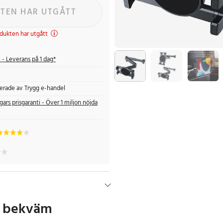
TEN HAR UTGÅTT
dukten har utgått
s
- Leverans på 1 dag*
fierade av Trygg e-handel
gars prisgaranti - Över 1 miljon nöjda
r bekväm