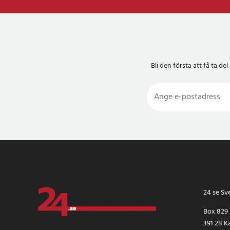
Bli den första att få ta 
24 se Sv
Box 829
391 28 K