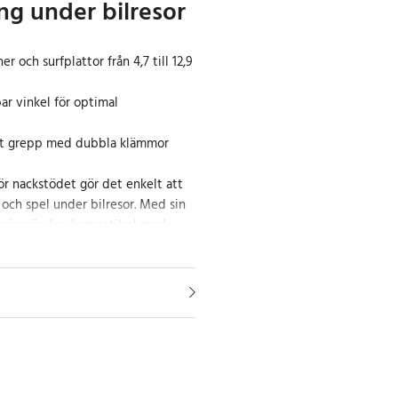
ng under bilresor
r och surfplattor från 4,7 till 12,9
ar vinkel för optimal
e
itt grepp med dubbla klämmor
ör nackstödet gör det enkelt att
r och spel under bilresor. Med sin
 design är den kompatibel med
ch surfplattor i storlekar från 4,7
vancerade trapezformade
mitationen av en örnklo ger ett
grepp, även vid guppiga vägar.
 och smart design
oterbar funktion kan enheten