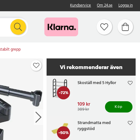
Kundservice
Om 24.se
Logga in
stabilt grepp
Vi rekommenderar även
Skoställ med 5 Hyllor
-
72
%
Nuvarande pris
109 kr
:
Köp
109 kr
Tidigare pris
:
389 kr
389 kr
Strandmatta med
ryggstöd
-
50
%