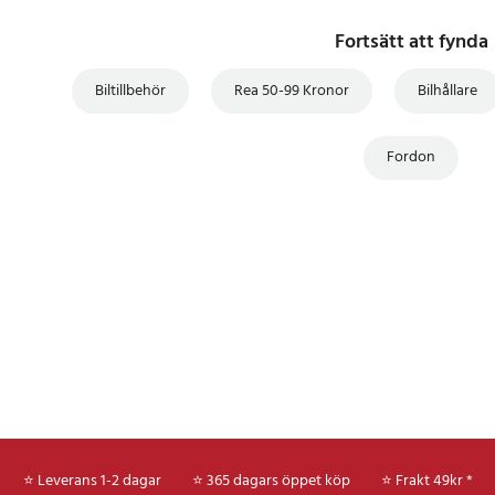
Fortsätt att fynda
Biltillbehör
Rea 50-99 Kronor
Bilhållare
Fordon
⭐ Leverans 1-2 dagar
⭐ 365 dagars öppet köp
⭐
Frakt 49kr *