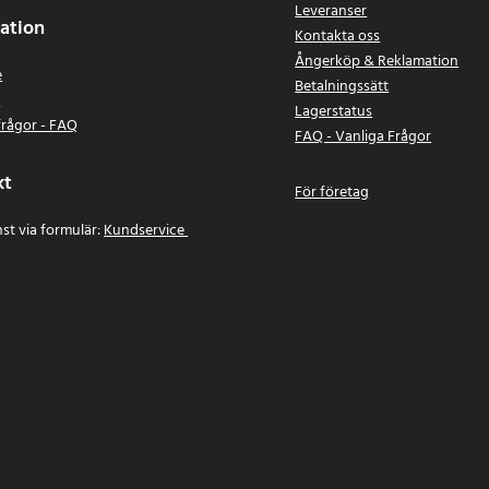
Leveranser
ation
Kontakta oss
Ångerköp & Reklamation
e
Betalningssätt
n
Lagerstatus
frågor - FAQ
FAQ - Vanliga Frågor
kt
För företag
st via formulär:
Kundservice