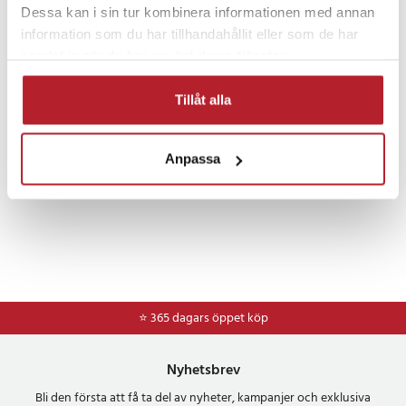
Dessa kan i sin tur kombinera informationen med annan
Sällskapsspel
Partyspel
information som du har tillhandahållit eller som de har
samlat in när du har använt deras tjänster.
Rea Leksaker och Spel
Fritid & Leksaker
Tillåt alla
Anpassa
⭐ 365 dagars öppet köp
Nyhetsbrev
Bli den första att få ta del av nyheter, kampanjer och exklusiva