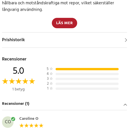
hållbara och motståndskraftiga mot repor, vilket säkerställer
långvarig användning.
Eleganta tärningar för spel och samling
LÄS MER
Med sin genomskinliga design är dessa tärningar både praktiska
Prishistorik
och estetiskt tilltalande. De passar lika bra för spelkvällar som för
samlarändamål.
Recensioner
Specifikation
5.0
- Material: Akryl
5
☆
4
☆
- Totalt antal delar: 100
3
☆
- Storlek per tärning: 16 mm
2
☆
1
☆
1 betyg
- Utförande: Transparenta
- Levereras i set om 100 tärningar
Recensioner (1)
Artikelnummer
:
123799
Caroline O
CO