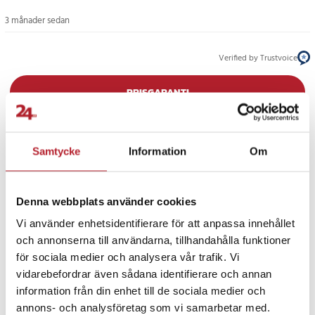
3 månader sedan
Verified by Trustvoice
PRISGARANTI
UTFÖRSÄLJNING
Samtycke
Information
Om
Denna webbplats använder cookies
Vi använder enhetsidentifierare för att anpassa innehållet
och annonserna till användarna, tillhandahålla funktioner
Fortsätt att fynda
för sociala medier och analysera vår trafik. Vi
vidarebefordrar även sådana identifierare och annan
Rea 50-99 Kronor
Spel & pussel
information från din enhet till de sociala medier och
annons- och analysföretag som vi samarbetar med.