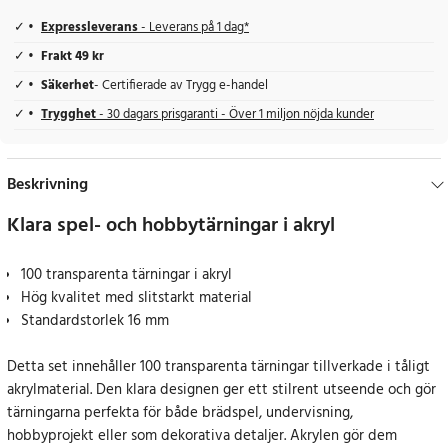
Expressleverans
- Leverans på 1 dag*
Frakt 49 kr
Säkerhet
- Certifierade av Trygg e-handel
Trygghet
- 30 dagars prisgaranti - Över 1 miljon nöjda kunder
Beskrivning
Klara spel- och hobbytärningar i akryl
100 transparenta tärningar i akryl
Hög kvalitet med slitstarkt material
Standardstorlek 16 mm
Detta set innehåller 100 transparenta tärningar tillverkade i tåligt
akrylmaterial. Den klara designen ger ett stilrent utseende och gör
tärningarna perfekta för både brädspel, undervisning,
hobbyprojekt eller som dekorativa detaljer. Akrylen gör dem