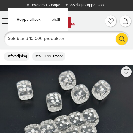
⭐ Leverans 1-2 dagar
⭐ 365 dagars öppet köp
Hoppa till huvudinnehåll
Hoppa till sök
Utförsäljning
Rea 50-99 Kronor