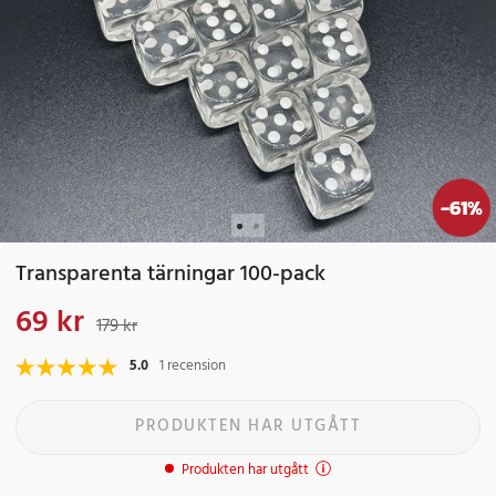
-
61
%
Transparenta tärningar 100-pack
69 kr
Nuvarande pris
:
69 kr
Tidigare pris
:
179 kr
179 kr
5.0
1 recension
PRODUKTEN HAR UTGÅTT
Produkten har utgått