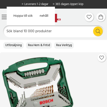
⭐ Leverans 1-2 dagar
⭐ 365 dagars öppet köp
Hoppa till huvudinnehåll
Hoppa till sök
Utförsäljning
Rea Hem & Fritid
Rea Verktyg