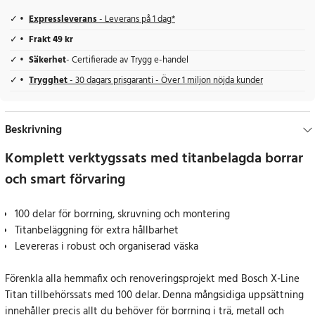
Expressleverans
- Leverans på 1 dag*
Frakt 49 kr
Säkerhet
- Certifierade av Trygg e-handel
Trygghet
- 30 dagars prisgaranti - Över 1 miljon nöjda kunder
Beskrivning
Komplett verktygssats med titanbelagda borrar
och smart förvaring
100 delar för borrning, skruvning och montering
Titanbeläggning för extra hållbarhet
Levereras i robust och organiserad väska
Förenkla alla hemmafix och renoveringsprojekt med Bosch X-Line
Titan tillbehörssats med 100 delar. Denna mångsidiga uppsättning
innehåller precis allt du behöver för borrning i trä, metall och