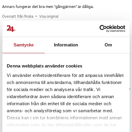
- Beläggning: Titan (utvalda borrar)
Annars fungerar det bra men "gångjärnen" är dåliga.
- Användning: För borrning och skruvdragning i flera material
- Förvaring: Slitstark plastväska med inredning
Översatt från finska
•
Visa original
3 månader sedan
Artikelnummer
:
121898
Birthe
B
Samtycke
Information
Om
Allt i en låda
Översatt från danska
•
Visa original
Denna webbplats använder cookies
10 månader sedan
Vi använder enhetsidentifierare för att anpassa innehållet
och annonserna till användarna, tillhandahålla funktioner
Verified by Trustvoice
för sociala medier och analysera vår trafik. Vi
vidarebefordrar även sådana identifierare och annan
PRISGARANTI
information från din enhet till de sociala medier och
annons- och analysföretag som vi samarbetar med.
Dessa kan i sin tur kombinera informationen med annan
UTFÖRSÄLJNING
information som du har tillhandahållit eller som de har
samlat in när du har använt deras tjänster.