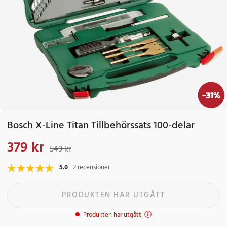
-
31
%
Bosch X-Line Titan Tillbehörssats 100-delar
379 kr
Nuvarande pris
:
379 kr
Tidigare pris
:
549 kr
549 kr
5.0
2 recensioner
PRODUKTEN HAR UTGÅTT
Produkten har utgått