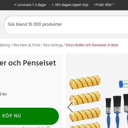
⭐ Leverans 1-2 dagar
⭐ 365 dagars öppet köp
⭐
Frakt 49kr *
äljning
Rea Hem & Fritid
Rea Verktyg
Kinzo Roller och Penselset 8 delar
er och Penselset
kr
Tidigare pris
:
299 kr
9 kr
KÖP NU