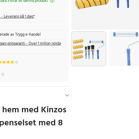
 bara 3 kvar av denna produkt
s
- Leverans på 1 dag*
fierade av Trygg e-handel
gars prisgaranti - Över 1 miljon nöjda
t hem med Kinzos
h penselset med 8