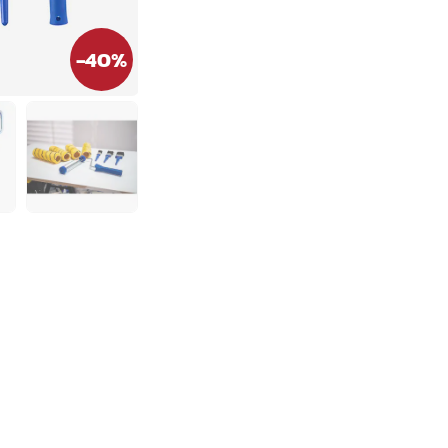
-
40
%