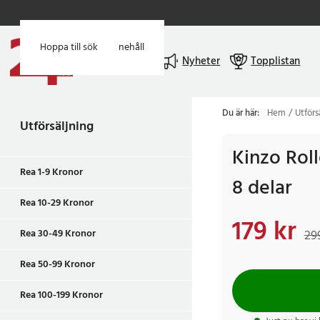
Hoppa till huvudinnehåll
Hoppa till sök
Meny
Nyheter
Topplistan
Du är här:
Hem
Utförs
Utförsäljning
Kinzo Roll
Rea 1-9 Kronor
8 delar
Rea 10-29 Kronor
179 kr
Nuvarande pris
:
179 
Rea 30-49 Kronor
29
Rea 50-99 Kronor
Rea 100-199 Kronor