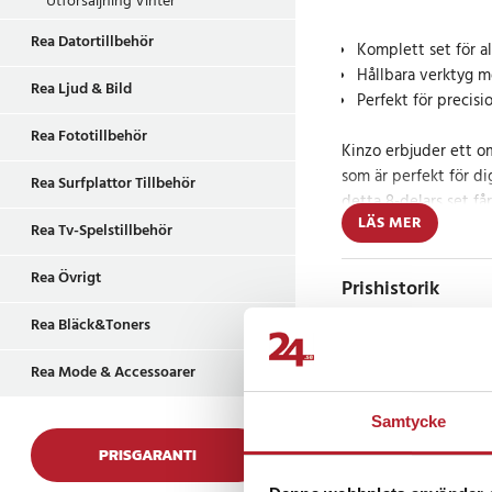
Utförsäljning Vinter
Rea Datortillbehör
Komplett set för a
Hållbara verktyg 
Rea Ljud & Bild
Perfekt för precisi
Rea Fototillbehör
Kinzo erbjuder ett o
som är perfekt för di
Rea Surfplattor Tillbehör
detta 8-delars set få
LÄS MER
påbörja dina målnings
Rea Tv-Spelstillbehör
och penslar av olika s
arbeta med både stor
Rea Övrigt
Prishistorik
vare de ergonomiska
Rea Bläck&Toners
perioder utan obehag
Rea Mode & Accessoarer
Perfekt för varje 
Recensioner
Samtycke
Vare sig det handlar 
PRISGARANTI
förnya en möbel, ger 
de verktyg du behöve