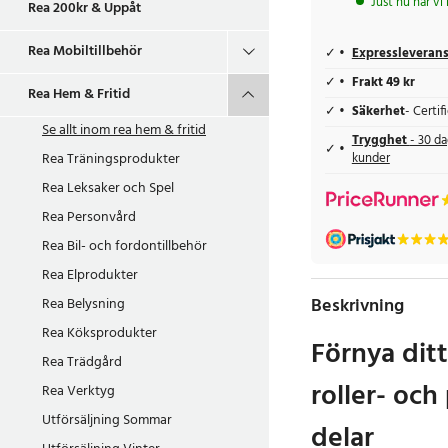
Just nu har vi
Rea 200kr & Uppåt
Rea Mobiltillbehör
Expressleveran
Frakt 49 kr
Rea Hem & Fritid
Säkerhet
- Certi
Se allt inom
rea hem & fritid
Trygghet
- 30 da
Rea Träningsprodukter
kunder
Rea Leksaker och Spel
Rea Personvård
Rea Bil- och fordontillbehör
Rea Elprodukter
Beskrivning
Rea Belysning
Rea Köksprodukter
Förnya dit
Rea Trädgård
roller- oc
Rea Verktyg
Utförsäljning Sommar
delar