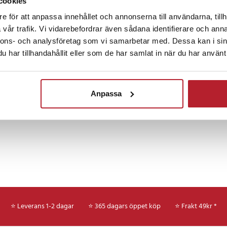
cookies
Fortsätt att fynda
ssionell finish.
e för att anpassa innehållet och annonserna till användarna, tillh
Måla, sy & pyssla
Rea 100-199 Kronor
Rea
vår trafik. Vi vidarebefordrar även sådana identifierare och anna
nnons- och analysföretag som vi samarbetar med. Dessa kan i sin
usive rollers och penslar
handtag för långvarig
har tillhandahållit eller som de har samlat in när du har använt 
Penslar & rollers
Målarpenslar
ka för både breda strök och fina
Anpassa
7
⭐ Leverans 1-2 dagar
⭐ 365 dagars öppet köp
⭐
Frakt 49kr *