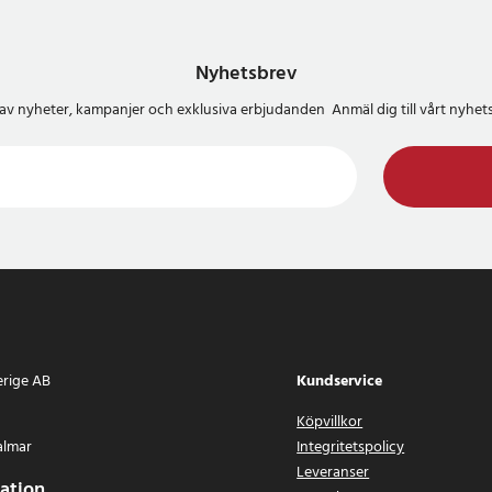
Nyhetsbrev
del av nyheter, kampanjer och exklusiva erbjudanden Anmäl dig till vårt nyh
erige AB
Kundservice
Köpvillkor
almar
Integritetspolicy
Leveranser
ation