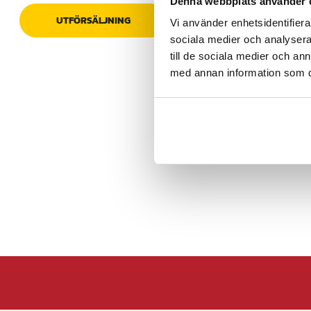
Denna webbplats använder 
precision och en profe
UTFÖRSÄLJNING
Vi använder enhetsidentifierar
sociala medier och analysera 
Specifikation
till de sociala medier och a
- Mängd: 8 delar inkl
- Ergonomi: Bekväma 
med annan information som du 
användning
- Användning: Idealis
linjer
Artikelnummer
:
10783