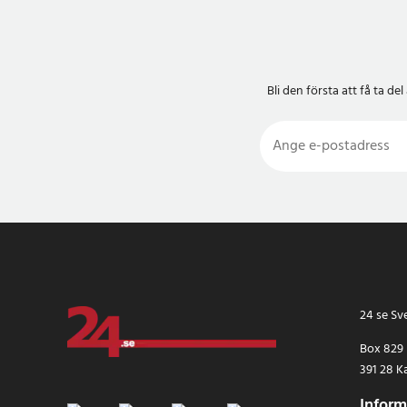
Bli den första att få ta 
24 se Sv
Box 829
391 28 K
Inform