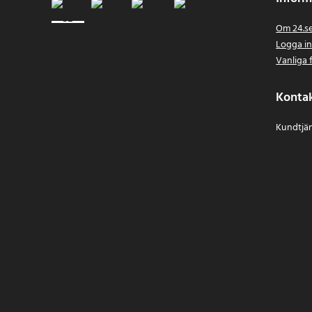
Om 24.s
Logga i
Vanliga 
Konta
Kundtjän