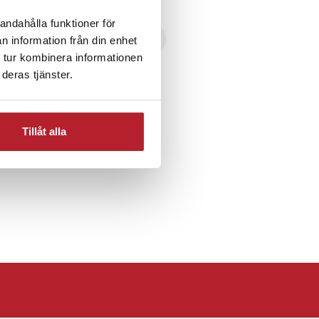
andahålla funktioner för
 Verktyg
Fritid & Leksaker
n information från din enhet
 tur kombinera informationen
deras tjänster.
Rollers
Tillåt alla