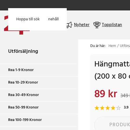
Hoppa till huvudinnehåll
Hoppa till sök
Meny
Nyheter
Topplistan
Du är här:
Hem
Utförs
Utförsäljning
Hängmatta
Rea 1-9 Kronor
(200 x 80
Rea 10-29 Kronor
89 kr
Nuvarande pris
:
89 
Rea 30-49 Kronor
349 
Rea 50-99 Kronor
3.9
Rea 100-199 Kronor
PRODUK