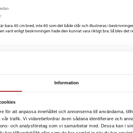
0 cm
sedan
0 kg
r bara 40 cm bred, inte 80 som det både står och illustreras i beskrivninge
n varit enligt beskrivningen hade den kunnat vara riktigt bra. Så blev det rek
 sedan
finns inga klagomål härifrån
 danska
•
Visa original
Information
år sedan
cookies
e för att anpassa innehållet och annonserna till användarna, tillh
vår trafik. Vi vidarebefordrar även sådana identifierare och anna
censioner
nnons- och analysföretag som vi samarbetar med. Dessa kan i sin
har tillhandahållit eller som de har samlat in när du har använt 