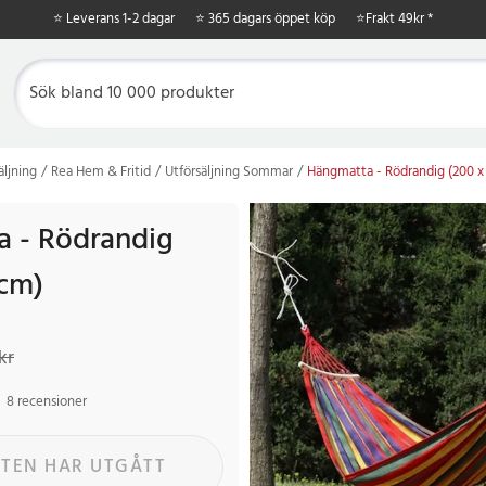
⭐ Leverans 1-2 dagar
⭐ 365 dagars öppet köp
⭐
Frakt 49kr *
äljning
Rea Hem & Fritid
Utförsäljning Sommar
Hängmatta - Rödrandig (200 x
 - Rödrandig
 cm)
kr
Tidigare pris
:
349 kr
kr
8 recensioner
TEN HAR UTGÅTT