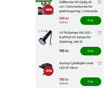
BÄSTSÄLJARE
Stålborste till röjsåg 20
cm / trimmerborste för
-
55
%
plattrengöring / roterande
ogräsborste
Nuvarande pris
149 kr
:
Köp
149 kr
Tidigare pris
:
329 kr
329 kr
UV ficklampa 100 LED –
Kraftfull UV-lampa för
Städning, Jakt &
Fläckdetektering
Pris
199 kr
:
199 kr
Köp
Dunlop Cykelhjälm med
LED 55-58cm
-
51
%
Nuvarande pris
199 kr
:
Köp
199 kr
Tidigare pris
:
409 kr
409 kr