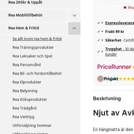
Rea 200kr & Uppåt
Pro
Rea Mobiltillbehör
Expressleveran
Rea Hem & Fritid
Frakt 49 kr
Se allt inom
rea hem & fritid
Säkerhet
- Certi
Rea Träningsprodukter
Trygghet
- 30 da
kunder
Rea Leksaker och Spel
Rea Personvård
Rea Bil- och fordontillbehör
Rea Elprodukter
Rea Belysning
Beskrivning
Rea Köksprodukter
Rea Trädgård
Njut av Avk
Rea Verktyg
Utförsäljning Sommar
En hängmatta är den 