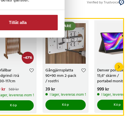
Verified by Trustvoice
Tillåt alla
STSÄLJARE
BÄSTSÄLJARE
-
47
%
fällbar
Gångjärnsplatta
Denver portabel
dgrind i trä
90×90 mm 2-pack
15,6" skärm /
30-117cm
/ rostfri
portabel monitor 
reparationsplatta för
HD IPS / bärbar e
arande pris
 kr
:
Pris
39 kr
:
39 kr
Pris
999 kr
:
999 kr
569 kr
gångjärn /
skärm USB-C och
 kr
Tidigare pris
:
I lager, levereras inom 1-2 vardagar
I lager, leverera
 lager, levereras inom 1-2 vardagar
 kr
gångjärnsreparation
för skåp
Köp
Köp
Köp