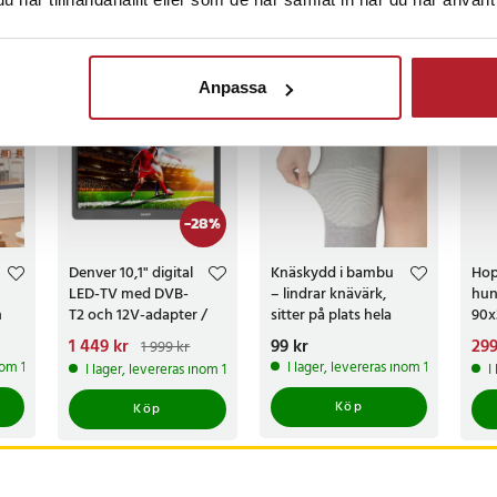
ckså
Anpassa
BÄSTSÄLJARE
BÄ
-
28
%
Denver 10,1" digital
Knäskydd i bambu
Hop
LED-TV med DVB-
– lindrar knävärk,
hun
h
T2 och 12V-adapter /
sitter på plats hela
90x
ä
TV med batteri för bil,
dagen
Nuvarande pris
1 449 kr
:
Pris
99 kr
:
99 kr
Nuv
299
1 999 kr
husbil och husvagn
1 449 kr
Tidigare pris
:
299
inom 1-2 vardagar
I lager, levereras inom 1-2 vardagar
I lager, levereras inom 1-2 vardagar
I
1 999 kr
569
Köp
Köp