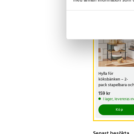
Andra köpte o
BÄSTSÄLJARE
Hylla för
köksbänken – 2-
pack stapelbara oc
justerbara hyllor i tr
Pris
159 kr
:
159 kr
och metall
I lager, levereras 
Köp
Senast besökta