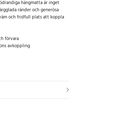
rödrandiga hängmatta är inget
ärgglada ränder och generösa
äm och fridfull plats att koppla
ch förvara
sons avkoppling
raktiv Design
gnen på denna hängmatta ger den
iv estetik. Den kommer att bli en
dgård, på din terrass eller vid