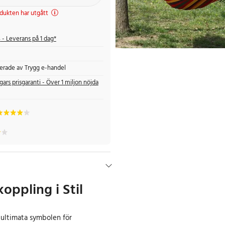
dukten har utgått
s
- Leverans på 1 dag*
fierade av Trygg e-handel
gars prisgaranti - Över 1 miljon nöjda
oppling i Stil
ultimata symbolen för