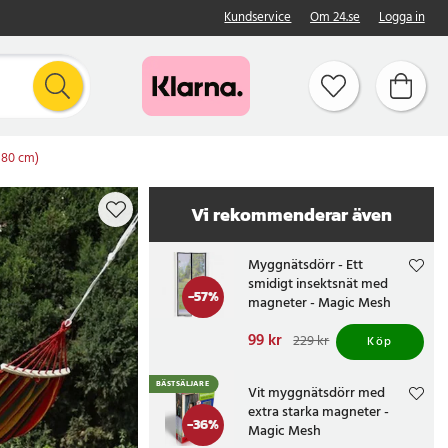
Kundservice
Om 24.se
Logga in
 80 cm)
Vi rekommenderar även
Myggnätsdörr - Ett
smidigt insektsnät med
-
57
%
magneter - Magic Mesh
Nuvarande pris
99 kr
:
229 kr
Köp
99 kr
Tidigare pris
:
229 kr
BÄSTSÄLJARE
Vit myggnätsdörr med
extra starka magneter -
-
36
%
Magic Mesh