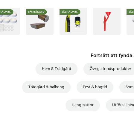
TSÄLJARE
BÄSTSÄLJARE
BÄSTSÄLJARE
BÄS
Fortsätt att fynda
Hem & Trädgård
Övriga fritidsprodukter
Trädgård & balkong
Fest & högtid
Som
Hängmattor
Utförsäljni