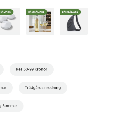
TSÄLJARE
BÄSTSÄLJARE
BÄSTSÄLJARE
Rea 50-99 Kronor
mar
Trädgårdsinredning
ng Sommar