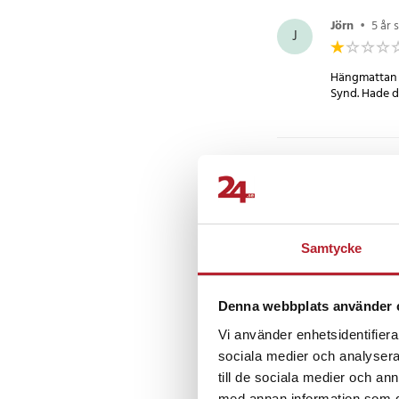
Specifikation
- Storlek: B 80x L 18
Jörn
•
5 år 
J
- Max belastning: 30
- Träklossar: 40cm
Hängmattan ä
Synd. Hade de
Artikelnummer
:
71570
Sune
•
6 år
S
Än så länge 
Översatt från
Samtycke
Villy H
•
3 
VH
Denna webbplats använder 
Vi använder enhetsidentifierar
sociala medier och analysera 
Visa fler re
till de sociala medier och a
med annan information som du 