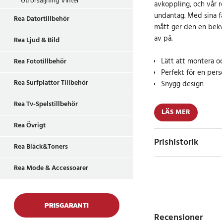
Utförsäljning Vinter
avkoppling, och vår 
undantag. Med sina f
Rea Datortillbehör
mått ger den en bekv
av på.
Rea Ljud & Bild
Lätt att montera o
Rea Fototillbehör
Perfekt för en per
Rea Surfplattor Tillbehör
Snygg design
Rea Tv-Spelstillbehör
LÄS MER
Färgglad och Att
Rea Övrigt
Prishistorik
Den rödrandiga desi
Rea Bläck&Toners
en livlig och attrakt
blickfångare i din trä
Rea Mode & Accessoarer
stranden.
Generösa Mått
PRISGARANTI
Recensioner