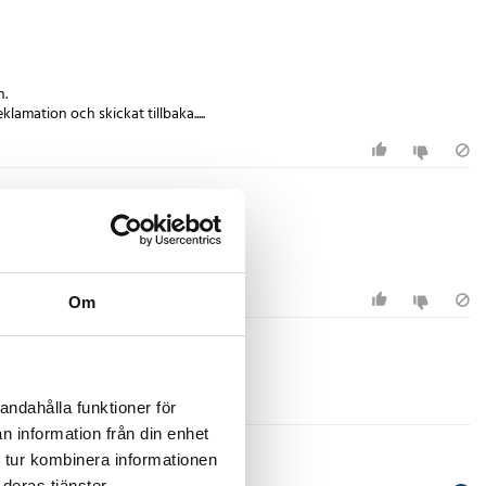
n.
lamation och skickat tillbaka.....
Om
andahålla funktioner för
n information från din enhet
 tur kombinera informationen
deras tjänster.