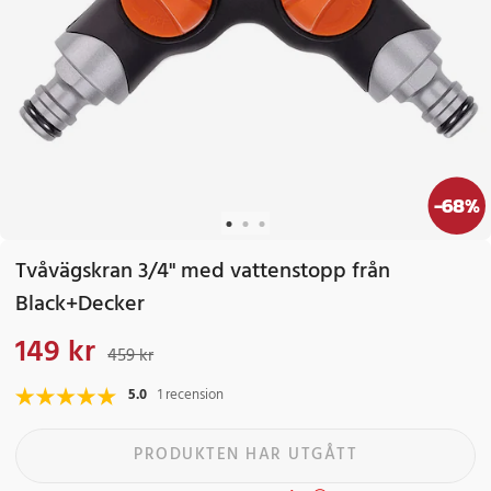
-
68
%
Tvåvägskran 3/4" med vattenstopp från
Black+Decker
149 kr
Nuvarande pris
:
149 kr
Tidigare pris
:
459 kr
459 kr
5.0
1 recension
PRODUKTEN HAR UTGÅTT