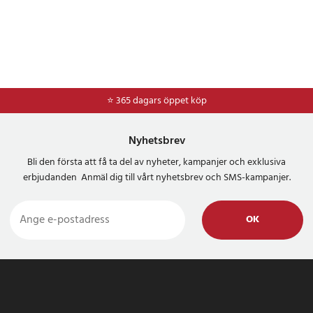
⭐ 365 dagars öppet köp
⭐
Frakt 49kr *
Nyhetsbrev
Bli den första att få ta del av nyheter, kampanjer och exklusiva
erbjudanden Anmäl dig till vårt nyhetsbrev och SMS-kampanjer.
OK