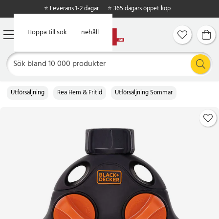
⭐ Leverans 1-2 dagar
⭐ 365 dagars öppet köp
Hoppa till huvudinnehåll
Hoppa till sök
Utförsäljning
Rea Hem & Fritid
Utförsäljning Sommar