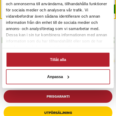
I lager, levereras inom 1-2 vardagar
och annonserna till användarna, tillhandahålla funktioner
Köp
Köp
för sociala medier och analysera vår trafik. Vi
vidarebefordrar även sådana identifierare och annan
information från din enhet till de sociala medier och
Senast besökta
annons- och analysföretag som vi samarbetar med.
Dessa kan i sin tur kombinera informationen med annan
BÄSTSÄLJARE
BÄS
information som du har tillhandahållit eller som de har
samlat in när du har använt deras tjänster.
Tillåt alla
Anpassa
PRISGARANTI
UTFÖRSÄLJNING