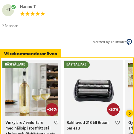
- Planteringsavstånd: 30-40 cm x 3-4 cm
Hannu T
HT
Artikelnummer
:
109219
2 år sedan
Verified by Trustvoice
Vi rekommenderar även
BÄSTSÄLJARE
BÄSTSÄLJARE
-
34
%
-
20
%
Vinkylare / vinluftare
Rakhuvud 21B till Braun
Gju
med hällpip i rostfritt stål
Series 3
Tr