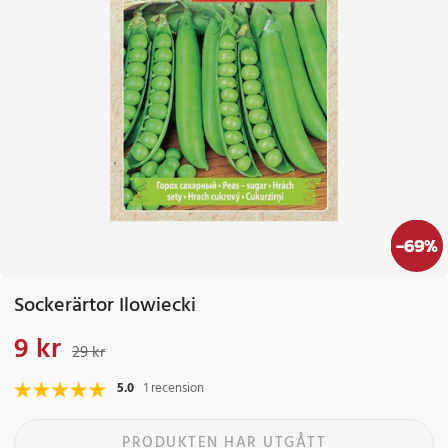
-
69
%
Sockerärtor Ilowiecki
9 kr
Nuvarande pris
:
9 kr
Tidigare pris
:
29 kr
29 kr
5.0
1 recension
PRODUKTEN HAR UTGÅTT