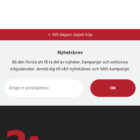
⭐ 365 dagars öppet köp
⭐
Frakt 49kr *
Nyhetsbrev
Bli den första att få ta del av nyheter, kampanjer och exklusiva
erbjudanden Anmäl dig till vårt nyhetsbrev och SMS-kampanjer.
OK