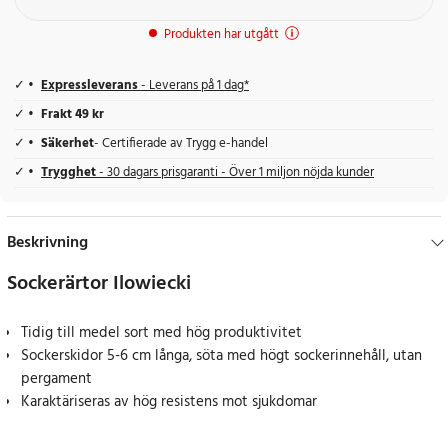
Produkten har utgått
Expressleverans
- Leverans på 1 dag*
Frakt 49 kr
Säkerhet
- Certifierade av Trygg e-handel
Trygghet
- 30 dagars prisgaranti - Över 1 miljon nöjda kunder
Beskrivning
Sockerärtor Ilowiecki
Tidig till medel sort med hög produktivitet
Sockerskidor 5-6 cm långa, söta med högt sockerinnehåll, utan
pergament
Karaktäriseras av hög resistens mot sjukdomar