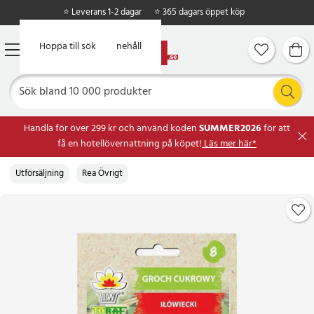
⭐ Leverans 1-2 dagar
⭐ 365 dagars öppet köp
Hoppa till huvudinnehåll
Hoppa till sök
Handla för över 299 kr och använd koden
SUMMER2026
för att
få en hotellövernattning på köpet!
Läs mer här*
Utförsäljning
Rea Övrigt