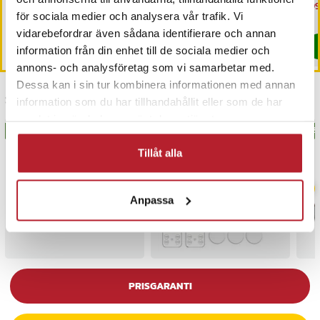
ut
Nuvarande pris
109 kr
:
Nuvarande pris
1 795 kr
:
Nu
199
159 kr
2 689 kr
109 kr
Tidigare pris
:
159 kr
1 795 kr
Tidigare pris
:
2 689 kr
199
för sociala medier och analysera vår trafik. Vi
Kommer i lager 2026-09-04
I lager, levereras inom 1-2 vardagar
vidarebefordrar även sådana identifierare och annan
Köp
Köp
information från din enhet till de sociala medier och
annons- och analysföretag som vi samarbetar med.
Dessa kan i sin tur kombinera informationen med annan
Senast besökta
information som du har tillhandahållit eller som de har
samlat in när du har använt deras tjänster.
BÄSTSÄLJARE
BÄSTSÄLJARE
BÄS
Tillåt alla
Anpassa
PRISGARANTI