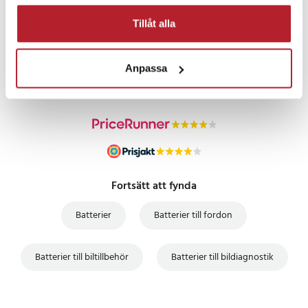
Tillåt alla
PRISGARANTI
Anpassa
UTFÖRSÄLJNING
Fortsätt att fynda
Batterier
Batterier till fordon
Batterier till biltillbehör
Batterier till bildiagnostik