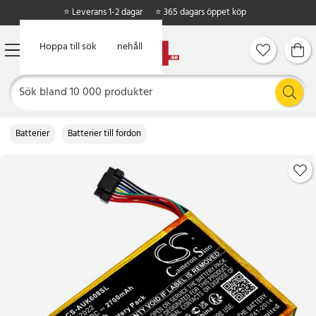
⭐ Leverans 1-2 dagar
⭐ 365 dagars öppet köp
Hoppa till huvudinnehåll
Hoppa till sök
Batterier
Batterier till fordon