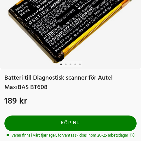
Batteri till Diagnostisk scanner för Autel
MaxiBAS BT608
189 kr
Pris
:
189 kr
KÖP NU
Varan finns i vårt fjärrlager, förväntas skickas inom 20-25 arbetsdagar