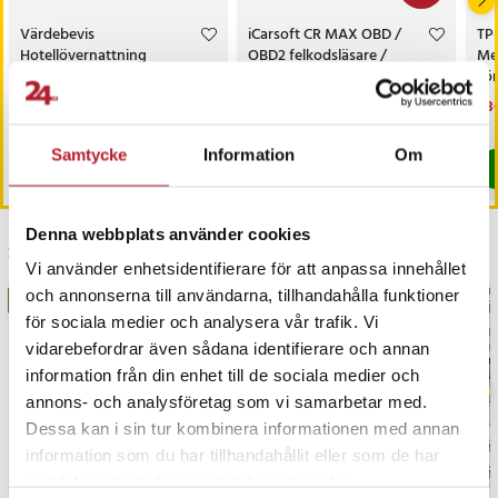
Värdebevis
iCarsoft CR MAX OBD /
TP
Hotellövernattning
OBD2 felkodsläsare /
Me
bildiagnosverktyg /
sö
diagnosverktyg för bil
AC
Pris
1 500 kr
:
1 500 kr
Nuvarande pris
3 698 kr
:
Nu
1 3
3 999 kr
3 698 kr
Tidigare pris
:
3 999 kr
1 3
I lager, levereras inom 1-2 vardagar
I lager, levereras inom 1-2 vardagar
Samtycke
Information
Om
Köp
Köp
Denna webbplats använder cookies
Senast besökta
Vi använder enhetsidentifierare för att anpassa innehållet
och annonserna till användarna, tillhandahålla funktioner
BÄSTSÄLJARE
BÄS
för sociala medier och analysera vår trafik. Vi
vidarebefordrar även sådana identifierare och annan
information från din enhet till de sociala medier och
annons- och analysföretag som vi samarbetar med.
Dessa kan i sin tur kombinera informationen med annan
information som du har tillhandahållit eller som de har
samlat in när du har använt deras tjänster.