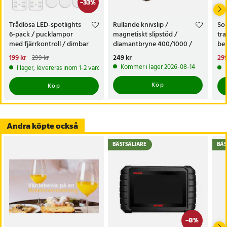
-
33
%
Trådlösa LED-spotlights
Rullande knivslip /
Sol
6-pack / pucklampor
magnetiskt slipstöd /
tra
med fjärrkontroll / dimbar
diamantbryne 400/1000 /
bel
skåpbelysning
knivvässare med fasta vinklar
alt
Nuvarande pris
199 kr
:
Pris
249 kr
:
249 kr
Nu
299
299 kr
tr
199 kr
Tidigare pris
:
299 kr
299
Kommer i lager 2026-08-14
I lager, levereras inom 1-2 vardagar
Köp
Köp
Andra köpte också
BÄSTSÄLJARE
BÄS
-
8
%