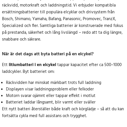
räckvidd, motorkraft och laddningstid. Vi erbjuder kompatibla
ersättningsbatterier till populära elcyklar och drivsystem från
Bosch, Shimano, Yamaha, Bafang, Panasonic, Promovec, TranzX,
Specialized och fler. Samtliga batterier är konstruerade med fokus
på prestanda, säkerhet och lång livslängd – redo att ta dig längre,
snabbare och säkrare.
När är det dags att byta batteri på en elcykel?
Ett
litiumbatteri i en elcykel
tappar kapacitet efter ca 500–1000
laddcykler. Byt batteriet om:
Räckvidden har minskat märkbart trots full laddning
Displayen visar laddningsproblem eller felkoder
Motorn svarar ojämnt eller tappar effekt i motlut
Batteriet laddar långsamt, blir varmt eller sväller
Ett nytt batteri återställer både kraft och körglädje – så att du kan
fortsätta cykla med full assistans och trygghet.