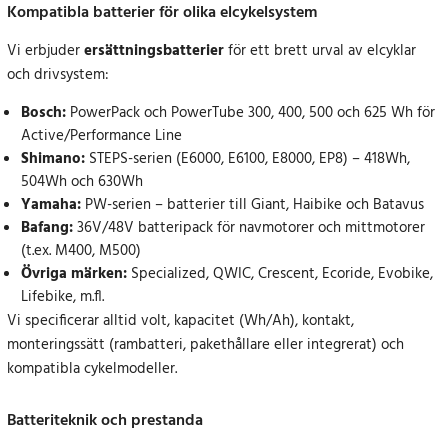
Kompatibla batterier för olika elcykelsystem
Vi erbjuder
ersättningsbatterier
för ett brett urval av elcyklar
och drivsystem:
Bosch:
PowerPack och PowerTube 300, 400, 500 och 625 Wh för
Active/Performance Line
Shimano:
STEPS-serien (E6000, E6100, E8000, EP8) – 418Wh,
504Wh och 630Wh
Yamaha:
PW-serien – batterier till Giant, Haibike och Batavus
Bafang:
36V/48V batteripack för navmotorer och mittmotorer
(t.ex. M400, M500)
Övriga märken:
Specialized, QWIC, Crescent, Ecoride, Evobike,
Lifebike, m.fl.
Vi specificerar alltid volt, kapacitet (Wh/Ah), kontakt,
monteringssätt (rambatteri, pakethållare eller integrerat) och
kompatibla cykelmodeller.
Batteriteknik och prestanda