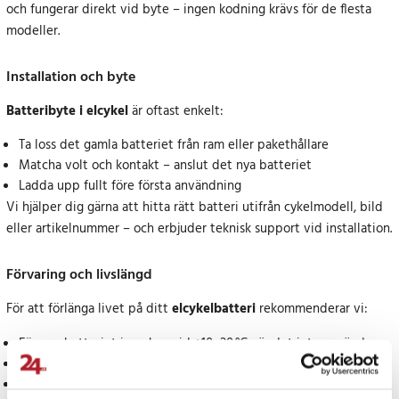
och fungerar direkt vid byte – ingen kodning krävs för de flesta
modeller.
Installation och byte
Batteribyte i elcykel
är oftast enkelt:
Ta loss det gamla batteriet från ram eller pakethållare
Matcha volt och kontakt – anslut det nya batteriet
Ladda upp fullt före första användning
Vi hjälper dig gärna att hitta rätt batteri utifrån cykelmodell, bild
eller artikelnummer – och erbjuder teknisk support vid installation.
Förvaring och livslängd
För att förlänga livet på ditt
elcykelbatteri
rekommenderar vi:
Förvara batteriet inomhus vid +10–20 °C när det inte används
Ladda regelbundet – undvik att gå ner till 0 %
Ladda till 50–70 % vid vinterförvaring eller långt uppehåll