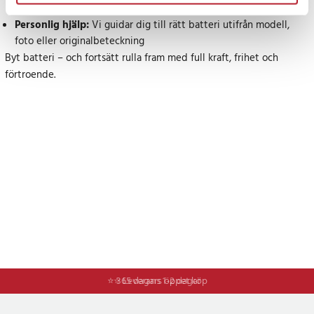
cykelkompatibilitet
Personlig hjälp:
Vi guidar dig till rätt batteri utifrån modell,
foto eller originalbeteckning
Byt batteri – och fortsätt rulla fram med full kraft, frihet och
förtroende.
⭐ 365 dagars öppet köp
⭐ Leverans 1-2 dagar