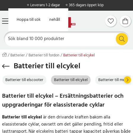
⭐ Leverans 1-2 dagar
⭐ 365 dagars öppet köp
Hoppa till huvudinnehåll
Hoppa till sök
Batterier
Batterier till fordon
Batterier till elcykel
Batterier till elcykel
Batterier till elscooter
Batterier till elcykel
Batterier till motor
Batterier till elcykel – Ersättningsbatterier och
uppgraderingar för elassisterade cyklar
Batterier till elcykel
är den drivande kraften bakom alla
elassisterade cyklar, oavsett om det gäller pendling, fritid eller
lasttransport. När elcykelns batteri tappar kapacitet påverkas både