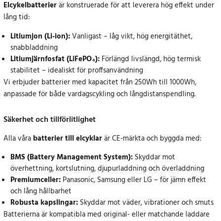
Elcykelbatterier
är konstruerade för att leverera hög effekt under
lång tid:
Litiumjon (Li-ion):
Vanligast – låg vikt, hög energitäthet,
snabbladdning
Litiumjärnfosfat (LiFePO₄):
Förlängd livslängd, hög termisk
stabilitet – idealiskt för proffsanvändning
Vi erbjuder batterier med kapacitet från 250Wh till 1000Wh,
anpassade för både vardagscykling och långdistanspendling.
Säkerhet och tillförlitlighet
Alla våra
batterier till elcyklar
är CE-märkta och byggda med:
BMS (Battery Management System):
Skyddar mot
överhettning, kortslutning, djupurladdning och överladdning
Premiumceller:
Panasonic, Samsung eller LG – för jämn effekt
och lång hållbarhet
Robusta kapslingar:
Skyddar mot väder, vibrationer och smuts
Batterierna är kompatibla med original- eller matchande laddare