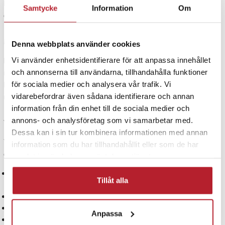
Rätt skötsel ger flera års problemfri cykling – utan oväntade stopp
Samtycke
Information
Om
eller räckviddsoro.
Miljö och återvinning
Denna webbplats använder cookies
Litiumbatterier till elcyklar
ska återvinnas på särskild
Vi använder enhetsidentifierare för att anpassa innehållet
insamlingsplats – aldrig i hushållssopor. Vi uppmuntrar ansvarsfull
och annonserna till användarna, tillhandahålla funktioner
hantering och erbjuder gärna rådgivning om återvinning och
för sociala medier och analysera vår trafik. Vi
miljöval.
vidarebefordrar även sådana identifierare och annan
information från din enhet till de sociala medier och
annons- och analysföretag som vi samarbetar med.
Varför köpa elcykelbatterier hos oss?
Dessa kan i sin tur kombinera informationen med annan
Vi erbjuder
kvalitetssäkrade batterier till elcyklar
– både som
information som du har tillhandahållit eller som de har
ersättning och uppgradering. Hos oss får du:
samlat in när du har använt deras tjänster.
Kompatibla batterier:
För Bosch, Shimano, Bafang, Yamaha,
Tillåt alla
Promovec m.fl.
CE-märkta produkter:
Med premiumceller och skyddskrets
Snabb leverans:
Direkt från svenskt lager
Anpassa
Tydliga specifikationer:
Volt, Wh/Ah, kontakt och