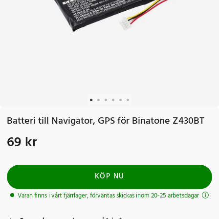
Batteri till Navigator, GPS för Binatone Z430BT
69 kr
Pris
:
69 kr
KÖP NU
Varan finns i vårt fjärrlager, förväntas skickas inom 20-25 arbetsdagar