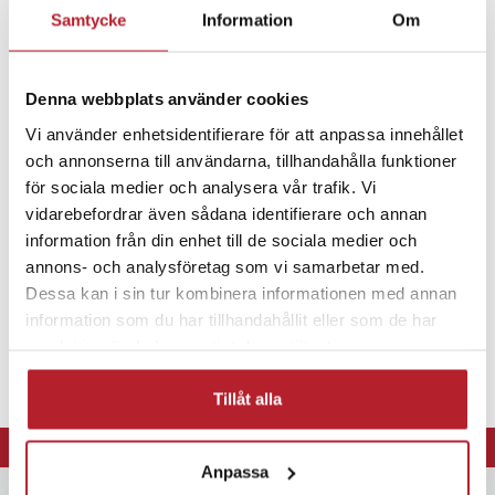
Samtycke
Information
Om
Fortsätt att fynda
Batterier
Batterier till fordon
Denna webbplats använder cookies
Vi använder enhetsidentifierare för att anpassa innehållet
Batterier till biltillbehör
Batteri till GPS
och annonserna till användarna, tillhandahålla funktioner
för sociala medier och analysera vår trafik. Vi
vidarebefordrar även sådana identifierare och annan
information från din enhet till de sociala medier och
annons- och analysföretag som vi samarbetar med.
Dessa kan i sin tur kombinera informationen med annan
information som du har tillhandahållit eller som de har
samlat in när du har använt deras tjänster.
Tillåt alla
⭐ 365 dagars öppet köp
Anpassa