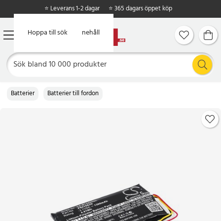
⭐ Leverans 1-2 dagar
⭐ 365 dagars öppet köp
Hoppa till huvudinnehåll
Hoppa till sök
Batterier
Batterier till fordon