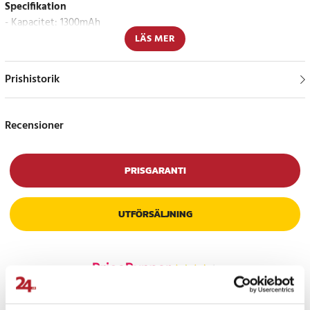
Specifikation
- Kapacitet: 1300mAh
- Spänning: 3.7V
LÄS MER
- Typ: Li-Polymer
Prishistorik
Kompatibla modeller
Binatone Z430BT
Recensioner
Delnummer
Binatone P603562N
PRISGARANTI
Artikelnummer
:
API-111172
UTFÖRSÄLJNING