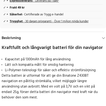
Expressleverans
- Leverans på 1 dag*
Frakt 49 kr
Säkerhet
- Certifierade av Trygg e-handel
Trygghet
- 30 dagars prisgaranti - Över 1 miljon nöjda kunder
Beskrivning
Kraftfullt och långvarigt batteri för din navigator
Kapacitet på 1300mAh för lång användning
Lätt och kompakta mått för smidig hantering
Li-Polymer-teknologi för säker och effektiv strömförsörjning
Detta batteri är utformat för att ge din Binatone Z430BT
navigation en pålitlig strömkälla, vilket möjliggör längre
användning utan avbrott. Med en volt på 3,7V och en vikt på
endast 25g, förser detta batteri din navigator med kraft när du
behöver den som mest.