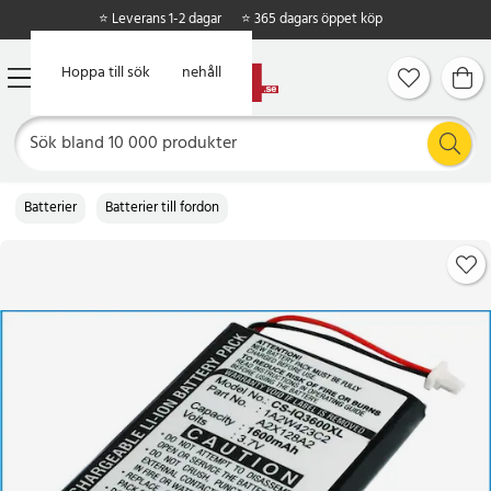
⭐ Leverans 1-2 dagar
⭐ 365 dagars öppet köp
Hoppa till huvudinnehåll
Hoppa till sök
Batterier
Batterier till fordon