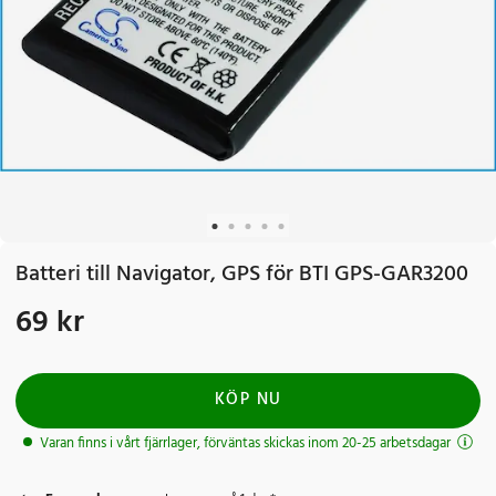
Batteri till Navigator, GPS för BTI GPS-GAR3200
69 kr
Pris
:
69 kr
KÖP NU
Varan finns i vårt fjärrlager, förväntas skickas inom 20-25 arbetsdagar