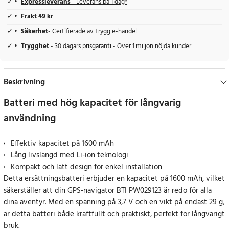
Expressleverans
- Leverans på 1 dag*
Frakt 49 kr
Säkerhet
- Certifierade av Trygg e-handel
Trygghet
- 30 dagars prisgaranti - Över 1 miljon nöjda kunder
Beskrivning
Batteri med hög kapacitet för långvarig
användning
Effektiv kapacitet på 1600 mAh
Lång livslängd med Li-ion teknologi
Kompakt och lätt design för enkel installation
Detta ersättningsbatteri erbjuder en kapacitet på 1600 mAh, vilket
säkerställer att din GPS-navigator BTI PW029123 är redo för alla
dina äventyr. Med en spänning på 3,7 V och en vikt på endast 29 g,
är detta batteri både kraftfullt och praktiskt, perfekt för långvarigt
bruk.