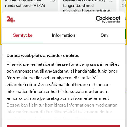
Modernt set med två
Denver GKK-330 gaming
Sm
runda soffbord - Vit/Vit
tangentbord med
4 l
mekaniska brytare och RGB-
belysning – Nordic layout
Nuvarande pris
799 kr
:
Nuvarande pris
199 kr
:
Pri
749
1 499 kr
399 kr
799 kr
Tidigare pris
:
1 499 kr
199 kr
Tidigare pris
:
399 kr
I lager, levereras inom 1-2 vardagar
I lager, levereras inom 1-2 vardagar
Köp
Köp
Samtycke
Information
Om
Senast besökta
Denna webbplats använder cookies
Vi använder enhetsidentifierare för att anpassa innehållet
BÄSTSÄLJARE
och annonserna till användarna, tillhandahålla funktioner
för sociala medier och analysera vår trafik. Vi
vidarebefordrar även sådana identifierare och annan
information från din enhet till de sociala medier och
annons- och analysföretag som vi samarbetar med.
Dessa kan i sin tur kombinera informationen med annan
information som du har tillhandahållit eller som de har
samlat in när du har använt deras tjänster.