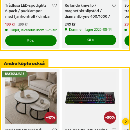
Trådlösa LED-spotlights
Rullande knivslip /
Sol
6-pack / pucklampor
magnetiskt slipstöd /
tra
med fjärrkontroll / dimbar
diamantbryne 400/1000 /
bel
skåpbelysning
knivvässare med fasta vinklar
alt
Nuvarande pris
199 kr
:
Pris
249 kr
:
249 kr
Nu
299
299 kr
tr
199 kr
Tidigare pris
:
299 kr
299
Kommer i lager 2026-08-14
I lager, levereras inom 1-2 vardagar
Köp
Köp
Andra köpte också
BÄSTSÄLJARE
-
47
%
-
50
%