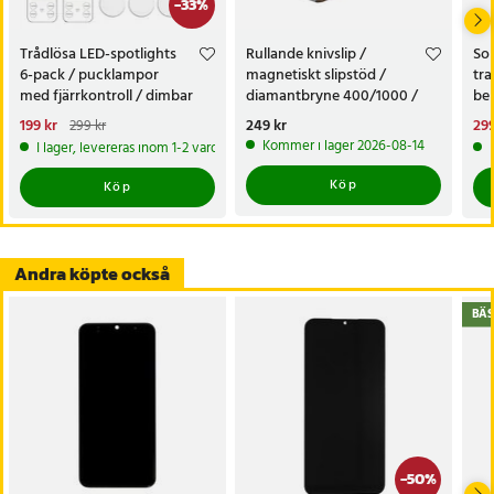
Artikelnummer
:
API-111144
-
33
%
Trådlösa LED-spotlights
Rullande knivslip /
Sol
6-pack / pucklampor
magnetiskt slipstöd /
tra
med fjärrkontroll / dimbar
diamantbryne 400/1000 /
bel
skåpbelysning
knivvässare med fasta vinklar
alt
Nuvarande pris
199 kr
:
Pris
249 kr
:
249 kr
Nu
299
299 kr
tr
199 kr
Tidigare pris
:
299 kr
299
Kommer i lager 2026-08-14
I lager, levereras inom 1-2 vardagar
Köp
Köp
Andra köpte också
BÄS
-
50
%