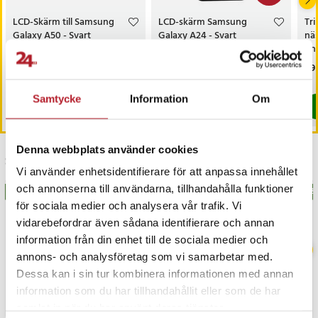
LCD-Skärm till Samsung
LCD-skärm Samsung
Tr
Galaxy A50 - Svart
Galaxy A24 - Svart
näs
Phi
QP
Pris
169 kr
:
169 kr
Nuvarande pris
99 kr
:
Pri
89 
199 kr
99 kr
Tidigare pris
:
199 kr
I lager, levereras inom 1-2 vardagar
I lager, levereras inom 1-2 vardagar
Samtycke
Information
Om
Köp
Köp
Denna webbplats använder cookies
Senast besökta
Vi använder enhetsidentifierare för att anpassa innehållet
och annonserna till användarna, tillhandahålla funktioner
BÄSTSÄLJARE
BÄS
för sociala medier och analysera vår trafik. Vi
vidarebefordrar även sådana identifierare och annan
information från din enhet till de sociala medier och
annons- och analysföretag som vi samarbetar med.
Dessa kan i sin tur kombinera informationen med annan
information som du har tillhandahållit eller som de har
samlat in när du har använt deras tjänster.