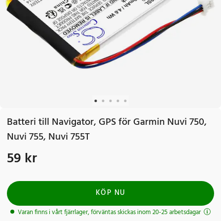
Batteri till Navigator, GPS för Garmin Nuvi 750,
Nuvi 755, Nuvi 755T
59 kr
Pris
:
59 kr
KÖP NU
Varan finns i vårt fjärrlager, förväntas skickas inom 20-25 arbetsdagar