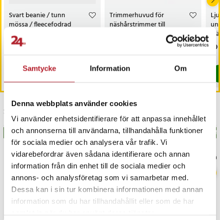
Svart beanie / tunn
Trimmerhuvud för
Lju
mössa / fleecefodrad
näshårstrimmer till
un
unisex-mössa / hjälmmössa
Philips OneBlade QP2520 /
hj
QP2630 / QP6530
Pris
119 kr
:
119 kr
Pris
89 kr
:
89 kr
Pri
59 
I lager, levereras inom 1-2 vardagar
I lager, levereras inom 1-2 vardagar
Samtycke
Information
Om
Köp
Köp
Denna webbplats använder cookies
Senast besökta
Vi använder enhetsidentifierare för att anpassa innehållet
och annonserna till användarna, tillhandahålla funktioner
BÄSTSÄLJARE
BÄS
för sociala medier och analysera vår trafik. Vi
vidarebefordrar även sådana identifierare och annan
information från din enhet till de sociala medier och
annons- och analysföretag som vi samarbetar med.
Dessa kan i sin tur kombinera informationen med annan
information som du har tillhandahållit eller som de har
samlat in när du har använt deras tjänster.