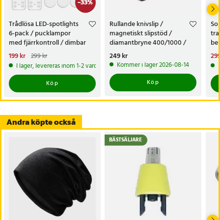
-
33
%
Trådlösa LED-spotlights
Rullande knivslip /
Sol
6-pack / pucklampor
magnetiskt slipstöd /
tra
med fjärrkontroll / dimbar
diamantbryne 400/1000 /
bel
skåpbelysning
knivvässare med fasta vinklar
alt
Nuvarande pris
199 kr
:
Pris
249 kr
:
249 kr
Nu
299
299 kr
tr
199 kr
Tidigare pris
:
299 kr
299
Kommer i lager 2026-08-14
I lager, levereras inom 1-2 vardagar
Köp
Köp
Andra köpte också
BÄSTSÄLJARE