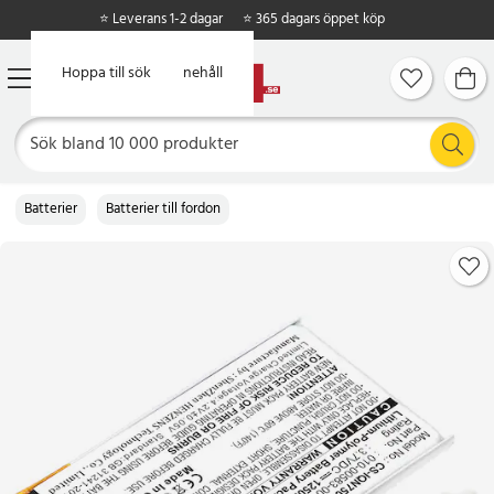
⭐ Leverans 1-2 dagar
⭐ 365 dagars öppet köp
Hoppa till huvudinnehåll
Hoppa till sök
Batterier
Batterier till fordon