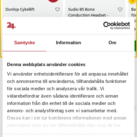
Dunlop Cykellift
Sudio B5 Bone
Bat
Conduction Headset -
för
Svart / bone conduction
35
hörlurar / open-ear hörlurar
m.f
Nuvarande pris
209 kr
:
Pris
499 kr
:
499 kr
Pri
69 
279 kr
209 kr
Tidigare pris
:
279 kr
Sista exemplaret
I lager, levereras inom 1-2 vardagar
Samtycke
Information
Om
Köp
Köp
Denna webbplats använder cookies
Senast besökta
Vi använder enhetsidentifierare för att anpassa innehållet
och annonserna till användarna, tillhandahålla funktioner
BÄSTSÄLJARE
för sociala medier och analysera vår trafik. Vi
vidarebefordrar även sådana identifierare och annan
information från din enhet till de sociala medier och
annons- och analysföretag som vi samarbetar med.
Dessa kan i sin tur kombinera informationen med annan
information som du har tillhandahållit eller som de har
samlat in när du har använt deras tjänster.