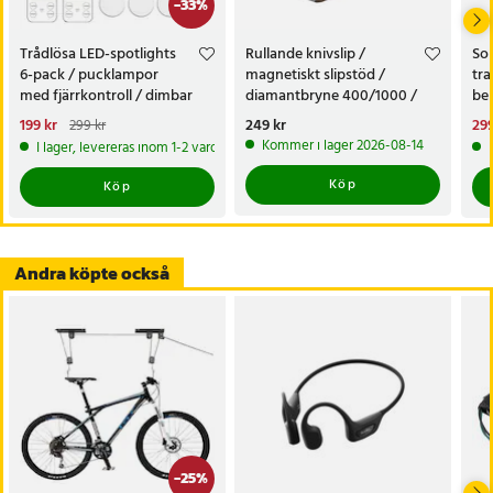
-
33
%
Trådlösa LED-spotlights
Rullande knivslip /
Sol
6-pack / pucklampor
magnetiskt slipstöd /
tra
med fjärrkontroll / dimbar
diamantbryne 400/1000 /
bel
skåpbelysning
knivvässare med fasta vinklar
alt
Nuvarande pris
199 kr
:
Pris
249 kr
:
249 kr
Nu
299
299 kr
tr
199 kr
Tidigare pris
:
299 kr
299
Kommer i lager 2026-08-14
I lager, levereras inom 1-2 vardagar
Köp
Köp
Andra köpte också
-
25
%