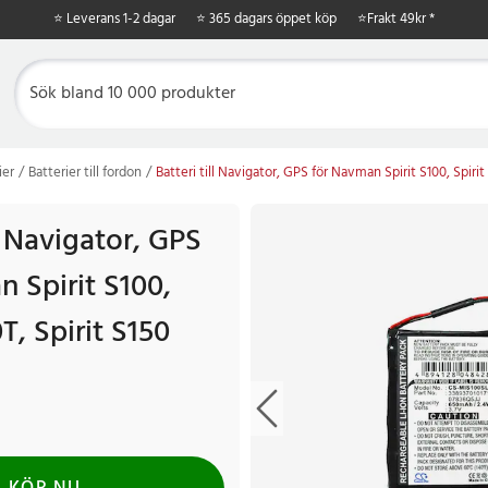
⭐ Leverans 1-2 dagar
⭐ 365 dagars öppet köp
⭐
Frakt 49kr *
ier
Batterier till fordon
Batteri till Navigator, GPS för Navman Spirit S100, Spirit
ll Navigator, GPS
 Spirit S100,
T, Spirit S150