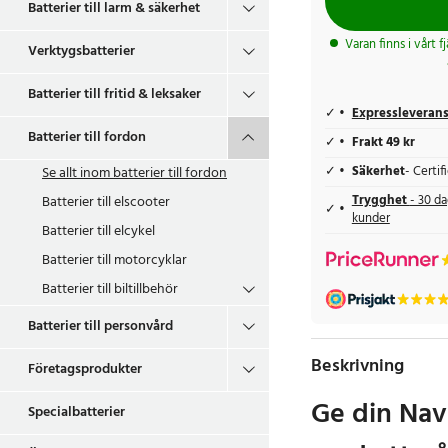
Batterier till larm & säkerhet
Varan finns i vårt f
Verktygsbatterier
Batterier till fritid & leksaker
Expressleveran
Batterier till fordon
Frakt 49 kr
Se allt inom
batterier till fordon
Säkerhet
- Certi
Batterier till elscooter
Trygghet
- 30 da
kunder
Batterier till elcykel
Batterier till motorcyklar
Batterier till biltillbehör
Batterier till personvård
Beskrivning
Företagsprodukter
Ge din Nav
Specialbatterier