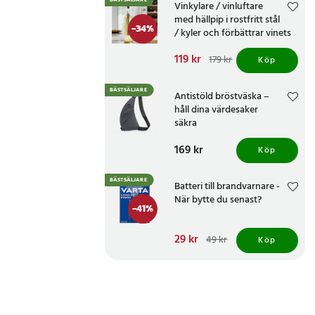
BÄSTSÄLJARE
Vinkylare / vinluftare
med hällpip i rostfritt stål
-
34
%
/ kyler och förbättrar vinets
smak
Nuvarande pris
119 kr
:
179 kr
Köp
119 kr
Tidigare pris
:
179 kr
BÄSTSÄLJARE
Antistöld bröstväska –
håll dina värdesaker
säkra
Pris
169 kr
:
169 kr
Köp
BÄSTSÄLJARE
Batteri till brandvarnare -
När bytte du senast?
-
41
%
Nuvarande pris
29 kr
:
49 kr
Köp
29 kr
Tidigare pris
:
49 kr