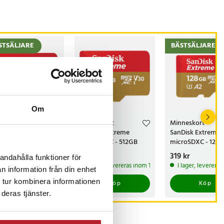
STSÄLJARE
BÄSTSÄLJARE
Om
neskort
Minneskort
Minneskort
Disk Ultra
SanDisk Extreme
SanDisk Extreme
roSDXC - 128GB
microSDXC - 512GB
microSDXC - 128
s
 kr
:
299 kr
Pris
949 kr
:
949 kr
Pris
319 kr
:
319 kr
andahålla funktioner för
ommer i lager 2026-08-14
I lager, levereras inom 1-2 vardagar
I lager, leverera
n information från din enhet
 tur kombinera informationen
Köp
Köp
Köp
deras tjänster.