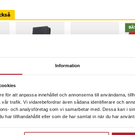
ckså
er
0
BÄ
0T
0
-
61
%
171
Information
Flipfodral till
Batteri för Alarm
Min
Samsung Galaxy
till Volvo 8637399 /
San
87859
M16 5G - Svart
8622268 / 452709 Ni-
mic
cookies
MH-teknik
Nuvarande pris
19 kr
:
Pris
219 kr
:
219 kr
Pri
299
49 kr
e för att anpassa innehållet och annonserna till användarna, tillh
19 kr
Tidigare pris
:
49 kr
inom 1-2 vardagar
I lager, levereras inom 1-2 vardagar
K
Just nu har vi bara 3 kvar av denna produkt
vår trafik. Vi vidarebefordrar även sådana identifierare och anna
nnons- och analysföretag som vi samarbetar med. Dessa kan i sin
Köp
Köp
har tillhandahållit eller som de har samlat in när du har använt 