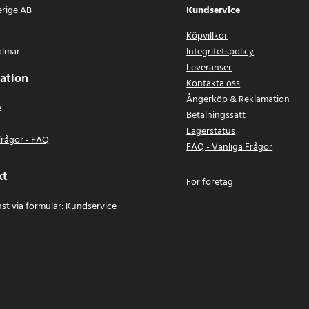
erige AB
Kundservice
Köpvillkor
almar
Integritetspolicy
Leveranser
ation
Kontakta oss
Ångerköp & Reklamation
e
Betalningssätt
n
Lagerstatus
frågor - FAQ
FAQ - Vanliga Frågor
kt
För företag
st via formulär:
Kundservice