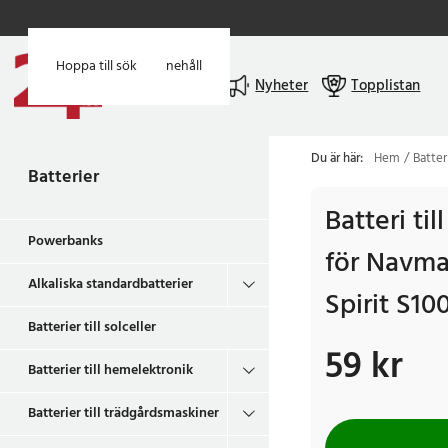
Hoppa till huvudinnehåll
Hoppa till sök
Meny
Nyheter
Topplistan
Du är här:
Hem
Batter
Batterier
Batteri ti
Powerbanks
för Navman
Alkaliska standardbatterier
Spirit S100
Batterier till solceller
59 kr
Pris
:
59 kr
Batterier till hemelektronik
Batterier till trädgårdsmaskiner