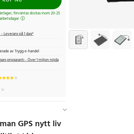
KÖP NU
järrlager, förväntas skickas inom 20-25
arbetsdagar
s
- Leverans på 1 dag*
fierade av Trygg e-handel
gars prisgaranti - Över 1 miljon nöjda
man GPS nytt liv