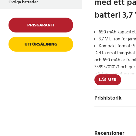
med ett pål
Övriga batterier
batteri 3,7
PRISGARANTI
650 mAh kapacitet f
3,7 V Li-ion för jä
UTFÖRSÄLJNING
Kompakt format: 5 
Detta ersättningsbatt
och 650 mAh är fram
338937010171 och ger
pålitlig strömförsör
LÄS MER
5 x 3,6 x 0,5 cm och v
enheten och hjälper ti
tydlig vägledning und
Prishistorik
körningar.
Specifikation
- Kapacitet: 650 mA
- Spänning: 3.7 V
Recensioner