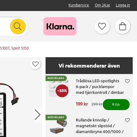
Kundservice
Om 24.se
Logga in
 S100T, Spirit S150
Vi rekommenderar även
BÄSTSÄLJARE
Trådlösa LED-spotlights
6-pack / pucklampor
-
33
%
med fjärrkontroll / dimbar
skåpbelysning
Nuvarande pris
199 kr
:
299 kr
Köp
199 kr
Tidigare pris
:
299 kr
BÄSTSÄLJARE
Rullande knivslip /
magnetiskt slipstöd /
diamantbryne 400/1000 /