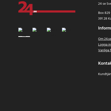
24 se Sv
Box 829
391 28 K
Inform
Om 24.s
Logga i
Vanliga 
Konta
Kundtjän