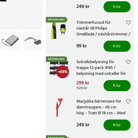
knivvässare med fasta
Pris
249 kr
:
249 kr
vinklar
Köp
BÄSTSÄLJARE
Trimmerhuvud för
näshår till Philips
OneBlade / näshårstrimmer /
nästrimmerhuvud
Pris
99 kr
:
99 kr
Köp
BÄSTSÄLJARE
Solcellsbelysning för
trappa 12-pack IP65 /
-
43
%
belysning med solceller för
altan och staket /
Nuvarande pris
299 kr
:
trappbelysning
Köp
299 kr
Tidigare pris
:
529 kr
529 kr
Marjukka bärrensare för
dammsugare – 65 cm
hög – Tratt Ø 18 cm – Med
två munstycken
Pris
249 kr
:
249 kr
Köp