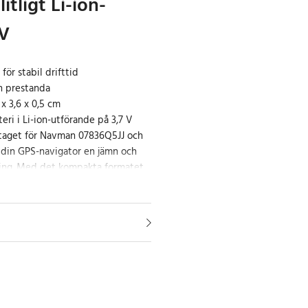
itligt Li-ion-
 V
ör stabil drifttid
mn prestanda
x 3,6 x 0,5 cm
eri i Li-ion-utförande på 3,7 V
taget för Navman 07836Q5JJ och
 din GPS-navigator en jämn och
jning. Med det kompakta formatet
ikten 21,2 g passar det smidigt i
ll att återställa batteritiden för
er bilresor, pendling och längre
h