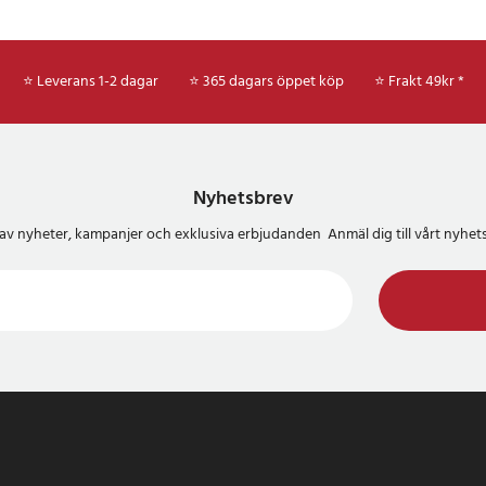
⭐ Leverans 1-2 dagar
⭐ 365 dagars öppet köp
⭐
Frakt 49kr *
Nyhetsbrev
del av nyheter, kampanjer och exklusiva erbjudanden Anmäl dig till vårt nyh